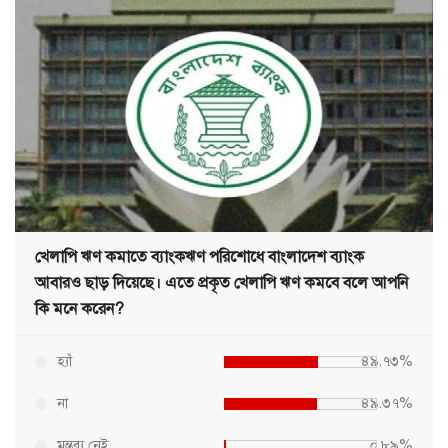
খেলাপি ঋণ কমাতে ব্যাংকঋণ পরিশোধে বাংলাদেশ ব্যাংক
আবারও ছাড় দিয়েছে। এতে প্রকৃত খেলাপি ঋণ কমবে বলে আপনি
কি মনে করেন?
হ্যাঁ
৪৯.৭৩%
না
৪৯.৩৭%
মন্তব্য নেই
০.৮৯%