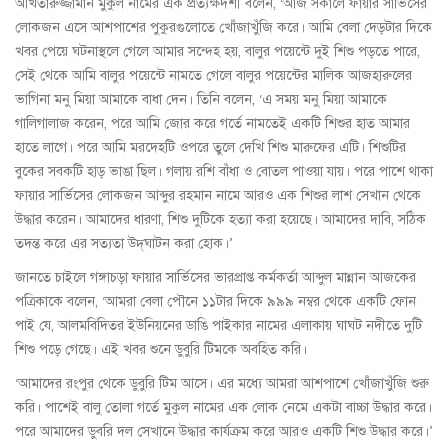
আখতারুজ্জামান মুকুল নামের এক প্রত্যক্ষদর্শী বলেন, ‘আজ সকালে ফায়ার সার্ভিসের
লোকজন এসে আশপাশের পুকুরগুলোতে খোঁজাখুঁজি করে। আমি বেলা দেড়টার দিকে
খবর পেয়ে ঘটনাস্থলে গেলে আমার সন্দেহ হয়, বালুর পয়েন্টে দুই শিশু পড়তে পারে,
সেই থেকে আমি বালুর পয়েন্টে নামতে গেলে বালুর পয়েন্টের মালিক আজহারুলের
ভাগিনা মনু মিয়া আমাকে বাধা দেন। তিনি বলেন, ‘এ সময় মনু মিয়া আমাকে
গালিগালাজ করেন, পরে আমি জোর করে গর্তে নামতেই একটি শিশুর হাত আমার
হাতে লাগে। পরে আমি মরদেহটি ওপরে তুলে দেখি শিশু মারুফের এটি। শিশুটির
বুকের সবকটি হাড় ভাঙা ছিল। গলায় রশি বাঁধা ও বোতল পাওয়া যায়। পরে পাশে থাকা
ফায়ার সার্ভিসের লোকজন আব্দুর রহমান নামে আরও এক শিশুর লাশ সেখান থেকে
উদ্ধার করেন। আমাদের ধারণা, শিশু দুটিকে হত্যা করা হয়েছে। আমাদের দাবি, সঠিক
তদন্ত করে এর সত্যতা উদ্‌ঘাটন করা হোক।’
জানতে চাইলে গঙ্গাচড়া ফায়ার সার্ভিসের ভারপ্রাপ্ত কর্মকর্তা আব্দুল মান্নান আজকের
পত্রিকাকে বলেন, ‘আমরা বেলা পৌনে ১১টার দিকে ৯৯৯ নম্বর থেকে একটি ফোন
পাই যে, আলমবিদিতর ইউনিয়নের ডাঙি পাইকার নামের এলাকায় ঘাঘট নদীতে দুটি
শিশু পড়ে গেছে। এই খবর শুনে ডুবুরি টিমকে অবহিত করি।
‘আমাদের রংপুর থেকে ডুবুরি টিম আসে। এর মধ্যে আমরা আশপাশে খোঁজাখুঁজি শুরু
করি। পাশেই বালু তোলা গর্তে মুকুল নামের এক লোক নেমে একটা বাচ্চা উদ্ধার করে।
পরে আমাদের ডুবরি দল সেখানে উদ্ধার কার্যক্রম করে আরও একটি শিশু উদ্ধার করে।’