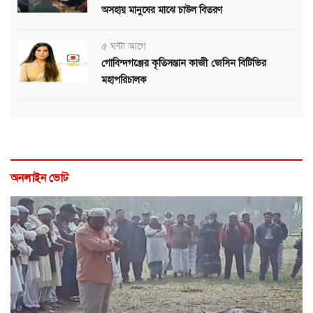
অসহায় মানুষের মাঝে চাউল বিতরণ
৫ ঘন্টা আগে
গোবিন্দগঞ্জের কৃতিসন্তান কাজী জেসিন বিটিভির
মহাপরিচালক
অনলাইন ভোট