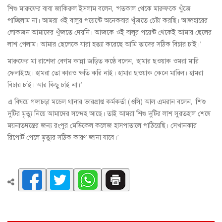
শিশু মারুফের বাবা জাকিরুল ইসলাম বলেন, ‘গতকাল থেকে মারুফকে খুঁজে
পাচ্ছিলাম না। আমরা ওই বালুর পয়েন্টে অনেকবার খুঁজতে চেষ্টা করছি। আজহারের
লোকজন আমাদের খুঁজতে দেয়নি। আজকে ওই বালুর পয়েন্ট থেকেই আমার ছেলের
লাশ পেলাম। আমার ছেলেকে যারা হত্যা করেছে আমি তাদের সঠিক বিচার চাই।’
মারুফের মা রাশেদা বেগম কান্না জড়িত কণ্ঠে বলেন, ‘হামার ছওয়াক ওমরা মারি
ফেলাইছে। হামরা তো কারও ক্ষতি করি নাই। হামার ছওয়াক কেনে মারিল। হামরা
বিচার চাই। আর কিছু চাই না।’
এ বিষয়ে গঙ্গাচড়া মডেল থানার ভারপ্রাপ্ত কর্মকর্তা (ওসি) আল এমরান বলেন, ‘শিশু
দুটির মৃত্যু নিয়ে আমাদের সন্দেহ আছে। তাই আমরা শিশু দুটির লাশ সুরতহাল শেষে
ময়নাতদন্তের জন্য রংপুর মেডিকেল কলেজ হাসপাতালে পাঠিয়েছি। সেখানকার
রিপোর্ট পেলে মৃত্যুর সঠিক কারণ জানা যাবে।’