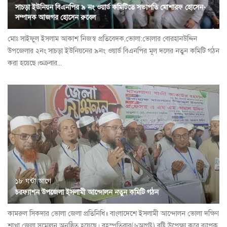
সাচড়া ইউনিয়ন বিএনপির ৯ নং ওয়ার্ড কমিটিতে সভাপতি মোশারফ হোসেন-
সম্পাদক আজগর হোসেন রুবেল
মোঃ সাইফুল ইসলাম আকাশ নিজস্ব প্রতিবেদক,ভোলা:ভোলার বোরহানউদ্দিন
উপজেলার ২নং সাচড়া ইউনিয়নের ৯নং ওয়ার্ড বিএনপির মূল দলের নতুন কমিটি গঠন
করা হয়েছে।শুক্রবার...
১৮ ঘন্টা আগে
চরফ্যাশন উপজেলা ইসলামী আন্দোলন নতুন কমিটি গঠন
কামরুল সিকদার ভোলা জেলা প্রতিনিধি॥ বাংলাদেশে ইসলামী আন্দোলন ভোলা দক্ষিণ
শাখা জেলা সম্মেলন অনুষ্ঠিত হয়েছে। বৃহস্পতিবার(৬আগষ্ট) বৃষ্টি উপেক্ষা করে ব্যাপক