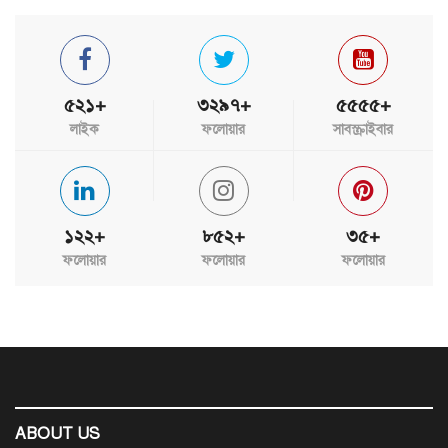
৫২১+
৩২৯৭+
৫৫৫৫+
লাইক
ফলোয়ার
সাবস্ক্রাইবার
১২২+
৮৫২+
৩৫+
ফলোয়ার
ফলোয়ার
ফলোয়ার
ABOUT US