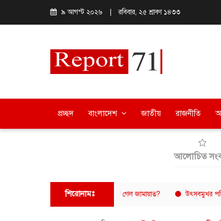
৯ আগস্ট ২০২৬
|
রবিবার, ২৫ শ্রাবণ ১৪৩৩
প্রচ্ছদ
বাংলাদেশ
জাতীয়
রাজনীতি
অ
আলোচিত সংব
শিরোনামঃ
রের ইতিহাসে নিজেদের ভূমিকা এড়িয়ে গেল জামায়াত?
উৎসবমুখর পরিবেশে বরিশা