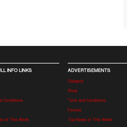
LL INFO LINKS
ADVERTISEMENTS
s
Gadgets
Shop
d Conditions
Term and Conditions
Forums
s of This Week
Top News of This Week