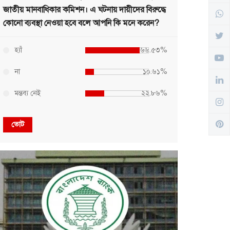
জাতীয় মানবাধিকার কমিশন। এ ঘটনায় দায়ীদের বিরুদ্ধে
কোনো ব্যবস্থা নেওয়া হবে বলে আপনি কি মনে করেন?
হ্যাঁ
৬৬.৫৩%
না
১০.৬১%
মন্তব্য নেই
২২.৮৬%
ভোট