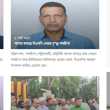
৫ ঘন্টা আগে
সাপের কামড়ে বিএনপি নেতার মৃ*ত্যু গলাচিপা
সঞ্জিব দাস, ,গলাচিপা (পটুয়াখালী) প্রতিনিধি সাপের কামড়ে মারা গেছেন
য়া
গলাচিপা সদর ইউনিয়নের কালিকাপুর গ্রামের ওয়ার্ড বিএনপির সাধারণ
সম্পাদক জাকির হোসেন মৃধা।...