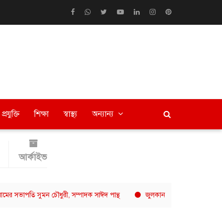
প্রযুক্তি
শিক্ষা
স্বাস্থ্য
অন্যান্য
আর্কাইভ
ি সুমন চৌধুরী, সম্পাদক সাঈদ পান্থ
জুলকান বিটডাউন ০২-এ অ্যামেচার ফাইটার