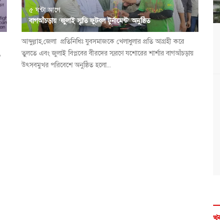
৫ ঘন্টা আগে
বাগআঁচড়ায় ‘জুলাই স্মৃতি ফুটবল টুর্নামেন্ট’ অনুষ্ঠিত
আব্দুল্লাহ,জেলা প্রতিনিধিঃ যুবসমাজকে খেলাধুলার প্রতি আগ্রহী করে
,
তুলতে এবং জুলাই বিপ্লবের বীরদের স্মরণে যশোরের শার্শার বাগআঁচড়ায়
উৎসবমুখর পরিবেশে অনুষ্ঠিত হলো...
খব