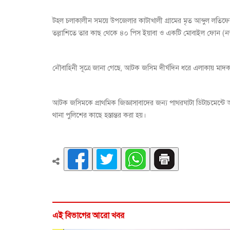
টহল চলাকালীন সময়ে উপজেলার কাটাখালী গ্রামের মৃত আব্দুল লতিফ
তল্লাশিতে তার কাছ থেকে ৪০ পিস ইয়াবা ও একটি মোবাইল ফোন (ন
নৌবাহিনী সূত্রে জানা গেছে, আটক জসিম দীর্ঘদিন ধরে এলাকায় মাদক ব
আটক জসিমকে প্রাথমিক জিজ্ঞাসাবাদের জন্য পাথরঘাটা ডিটাচমেন্টে আ
থানা পুলিশের কাছে হস্তান্তর করা হয়।
এই বিভাগের আরো খবর