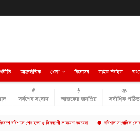
র্থনীতি
আন্তর্জাতিক
খেলা
বিনোদন
লাইফ স্টাইল
তথ্য 
াদ
সর্বশেষ সংবাদ
আজকের জনপ্রিয়
সর্বাধিক পঠিত
লে শেষ হলো ৫ দিনব্যাপী ভ্রাম্যমাণ বইমেলা
বরিশাল সাংবাদিক ফোরামের সভাপত