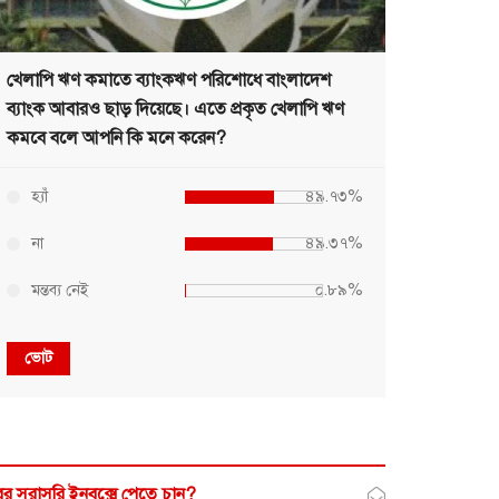
খেলাপি ঋণ কমাতে ব্যাংকঋণ পরিশোধে বাংলাদেশ
ব্যাংক আবারও ছাড় দিয়েছে। এতে প্রকৃত খেলাপি ঋণ
কমবে বলে আপনি কি মনে করেন?
হ্যাঁ
৪৯.৭৩%
না
৪৯.৩৭%
মন্তব্য নেই
০.৮৯%
ভোট
র সরাসরি ইনবক্সে পেতে চান?