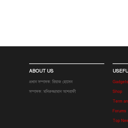
ABOUT US
USEFU
প্রধান সম্পাদক: রিয়াজ হোসেন
Gadget
সম্পাদক: মনিরুজ্জামান আশরাফী
Shop
Term an
Forums
Top New