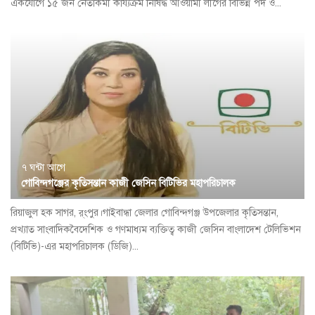
একযোগে ১৫ জন নেতাকর্মী কায্যক্রম নিষিদ্ধ আওয়ামী লীগের বিভিন্ন পদ ও...
৭ ঘন্টা আগে
গোবিন্দগঞ্জের কৃতিসন্তান কাজী জেসিন বিটিভির মহাপরিচালক
রিয়াজুল হক সাগর, র্ংপুর।গাইবান্ধা জেলার গোবিন্দগঞ্জ উপজেলার কৃতিসন্তান,
প্রখ্যাত সাংবাদিকবৈদেশিক ও গণমাধ্যম ব্যক্তিত্ব কাজী জেসিন বাংলাদেশ টেলিভিশন
(বিটিভি)-এর মহাপরিচালক (ডিজি)...