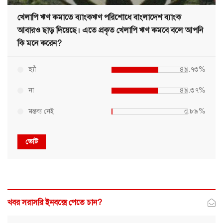
খেলাপি ঋণ কমাতে ব্যাংকঋণ পরিশোধে বাংলাদেশ ব্যাংক
আবারও ছাড় দিয়েছে। এতে প্রকৃত খেলাপি ঋণ কমবে বলে আপনি
কি মনে করেন?
হ্যাঁ
৪৯.৭৩%
না
৪৯.৩৭%
মন্তব্য নেই
০.৮৯%
ভোট
খবর সরাসরি ইনবক্সে পেতে চান?