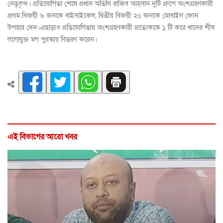
নেতৃবৃন্দ। প্রতিযোগিতা শেষে প্রধান অতিথি রাজিব আহসান দুটি গ্রুপে অংশগ্রহণকারী
প্রথম বিজয়ী ৬ জনকে বাইসাইকেল, দ্বিতীয় বিজয়ী ২০ জনকে মোবাইল ফোন
উপহার দেন।এছাড়াও প্রতিযোগিতায় অংশগ্রহণকারী প্রত্যেককে ১ টি করে ধানের শীষ
লগোযুক্ত মগ পুরস্কার বিতরণ করেন।
এই বিভাগের আরো খবর