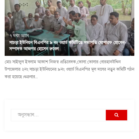
৭ ঘন্টা আগে
সাচড়া ইউনিয়ন বিএনপির ৯ নং ওয়ার্ড কমিটিতে সভাপতি মোশারফ হোসেন-
সম্পাদক আজগর হোসেন রুবেল
মোঃ সাইফুল ইসলাম আকাশ নিজস্ব প্রতিবেদক,ভোলা:ভোলার বোরহানউদ্দিন
উপজেলার ২নং সাচড়া ইউনিয়নের ৯নং ওয়ার্ড বিএনপির মূল দলের নতুন কমিটি গঠন
করা হয়েছে।শুক্রবার...