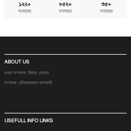
১২২+
৮৫২+
৩৫+
ফলোয়ার
ফলোয়ার
ফলোয়ার
ABOUT US
প্রধান সম্পাদক: রিয়াজ হোসেন
সম্পাদক: মনিরুজ্জামান আশরাফী
USEFULL INFO LINKS