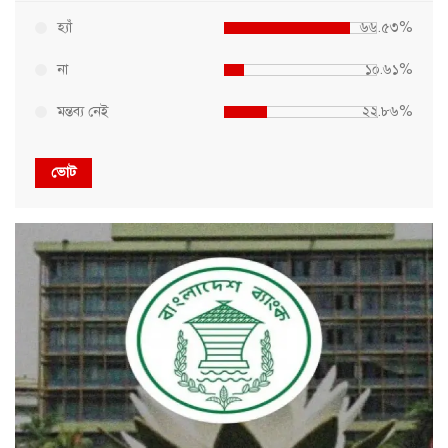
হ্যাঁ
৬৬.৫৩%
না
১০.৬১%
মন্তব্য নেই
২২.৮৬%
ভোট