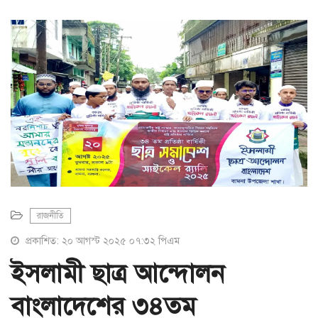
a
t
i
o
n
রাজনীতি
প্রকাশিত: ২০ আগস্ট ২০২৫ ০৭:৩২ পিএম
ইসলামী ছাত্র আন্দোলন
বাংলাদেশের ৩৪তম