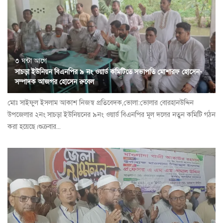
৩ ঘন্টা আগে
সাচড়া ইউনিয়ন বিএনপির ৯ নং ওয়ার্ড কমিটিতে সভাপতি মোশারফ হোসেন-
সম্পাদক আজগর হোসেন রুবেল
মোঃ সাইফুল ইসলাম আকাশ নিজস্ব প্রতিবেদক,ভোলা:ভোলার বোরহানউদ্দিন
উপজেলার ২নং সাচড়া ইউনিয়নের ৯নং ওয়ার্ড বিএনপির মূল দলের নতুন কমিটি গঠন
করা হয়েছে।শুক্রবার...