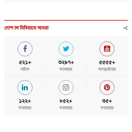
সোশ্যাল মিডিয়াতে আমরা
৫২১+
৩২৯৭+
৫৫৫৫+
লাইক
ফলোয়ার
সাবস্ক্রাইবার
১২২+
৮৫২+
৩৫+
ফলোয়ার
ফলোয়ার
ফলোয়ার