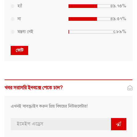
হ্যাঁ
৪৯.৭৩%
না
৪৯.৩৭%
মন্তব্য নেই
০.৮৯%
ভোট
খবর সরাসরি ইনবক্সে পেতে চান?
এখনই সাবস্ক্রাইব করুন প্রিয় বিষয়ের নিউজলেটার!