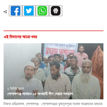
এই বিভাগের আরো খবর
২ মিনিট আগে
গোপালগঞ্জে আবারও ১৫ আওয়ামী লীগ নেতার পদত্যাগ
নিজস্ব প্রতিবেদক, গোপালগঞ্জ : গোপালগঞ্জের মুকসুদপুরে সংবাদ সম্মেলনের মাধ্যমে