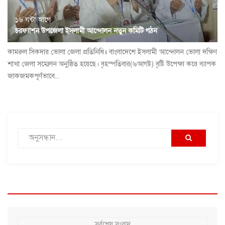
১৬ ঘন্টা আগে
চরফ্যাশন উপজেলা ইসলামী আন্দোলন নতুন কমিটি গঠন
কামরুল সিকদার ভোলা জেলা প্রতিনিধি॥ বাংলাদেশে ইসলামী আন্দোলন ভোলা দক্ষিণ
শাখা জেলা সম্মেলন অনুষ্ঠিত হয়েছে। বৃহস্পতিবার(৬আগষ্ট) বৃষ্টি উপেক্ষা করে ব্যাপক
জাকজমকপূর্ণভাবে...
সর্বশেষ সংবাদ