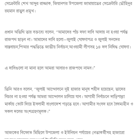
সেক্রেটারি শেখ আব্দুর রাজ্জাক, জিয়ানগর উপজেলা জামায়াতের সেক্রেটারি তৌহিদুর
রহমান রাতুল প্রমুখ।
প্রধান অতিথি তার বক্তব্যে বলেন, “আমাদের পাঁচ দফা দাবি আদায় না হওয়া পর্যন্ত
রাজপথ ছাড়ব না। আমাদের দাবি হলো—জুলাই ঘোষণাপত্র ও জুলাই সনদের
বাস্তবায়ন,পিআর পদ্ধতিতে জাতীয় নির্বাচন,আওয়ামী লীগসহ ১৪ দল নিষিদ্ধ ঘোষণা।
এ দাবিগুলো না মানা হলে আমরা আবারও রাজপথে নামব।”
তিনি আরও বলেন, “জুলাই আন্দোলনে দুই হাজার মানুষ শহীদ হয়েছেন, তাদের
বিচার না হওয়া পর্যন্ত আমরা আন্দোলন চালিয়ে যাব। আগামী নির্বাচনে দাড়িপাল্লা
মার্কায় ভোট দিয়ে ইসলামী বাংলাদেশ গড়তে হবে। আগামীর সংসদ হবে বৈষম্যহীন ও
সকল দলের অংশগ্রহণমূলক।”
আজকের বিক্ষোভ মিছিলে উপজেলা ও ইউনিয়ন পর্যায়ের নেতাকর্মীসহ হাজারো