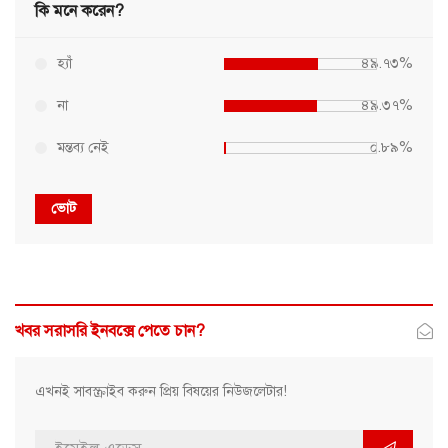
কি মনে করেন?
হ্যাঁ
৪৯.৭৩%
না
৪৯.৩৭%
মন্তব্য নেই
০.৮৯%
ভোট
খবর সরাসরি ইনবক্সে পেতে চান?
এখনই সাবস্ক্রাইব করুন প্রিয় বিষয়ের নিউজলেটার!