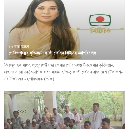
১০ ঘন্টা আগে
গোবিন্দগঞ্জের কৃতিসন্তান কাজী জেসিন বিটিভির মহাপরিচালক
রিয়াজুল হক সাগর, র্ংপুর।গাইবান্ধা জেলার গোবিন্দগঞ্জ উপজেলার কৃতিসন্তান,
প্রখ্যাত সাংবাদিকবৈদেশিক ও গণমাধ্যম ব্যক্তিত্ব কাজী জেসিন বাংলাদেশ টেলিভিশন
(বিটিভি)-এর মহাপরিচালক (ডিজি)...