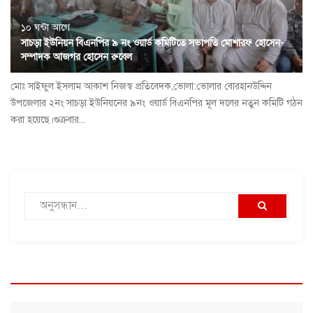
১০ ঘন্টা আগে
সাচড়া ইউনিয়ন বিএনপির ৯ নং ওয়ার্ড কমিটিতে সভাপতি মোশারফ হোসেন-
সম্পাদক আজগর হোসেন রুবেল
মোঃ সাইফুল ইসলাম আকাশ নিজস্ব প্রতিবেদক,ভোলা:ভোলার বোরহানউদ্দিন
উপজেলার ২নং সাচড়া ইউনিয়নের ৯নং ওয়ার্ড বিএনপির মূল দলের নতুন কমিটি গঠন
করা হয়েছে।শুক্রবার...