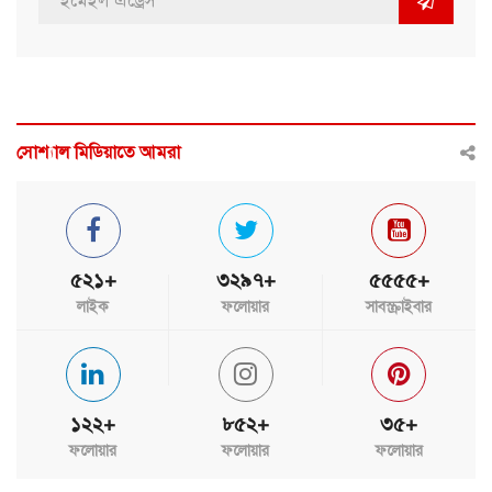
সোশ্যাল মিডিয়াতে আমরা
৫২১+
৩২৯৭+
৫৫৫৫+
লাইক
ফলোয়ার
সাবস্ক্রাইবার
১২২+
৮৫২+
৩৫+
ফলোয়ার
ফলোয়ার
ফলোয়ার