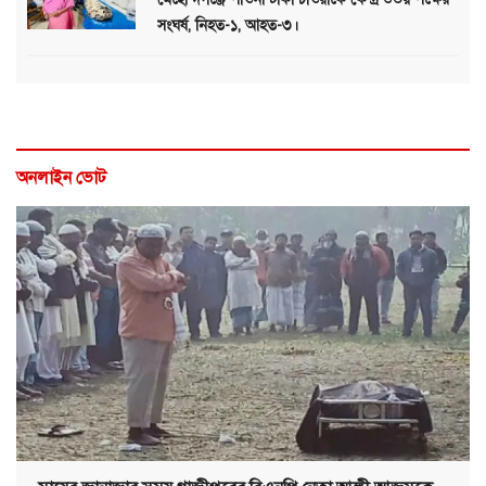
সংঘর্ষ, নিহত-১, আহত-৩।
অনলাইন ভোট