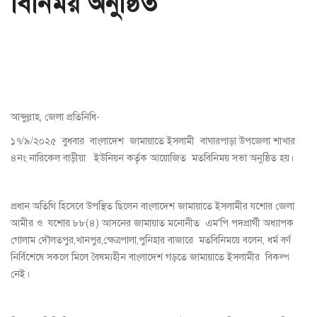
বিনিময় অনুষ্ঠিত
আব্দুল্লাহ, জেলা প্রতিনিধি-
১৭/৯/২০২৫ বুধবার বাংলাদেশ জামায়াতে ইসলামী বাঘারপাড়া উপজেলা শাখার
৪নং নারিকেল বাড়ীয়া ইউনিয়ন কর্তৃক আয়োজিত মতবিনিময় সভা অনুষ্ঠিত হয়।
প্রধান অতিথি হিসেবে উপস্থিত ছিলেন বাংলাদেশ জামায়াতে ইসলামীর যশোর জেলা
আমীর ও যশোর ৮৮(৪) আসনের জামায়াত মনোনীত এম'পি পদপ্রার্থী অধ্যাপক
গোলাম দৌলতপুর,খানপুর,ক্ষেত্রপালা,পুনিহার বাজারে মতবিনিময়ে বলেন, ধর্ম বর্ণ
নির্বিশেষে সকলে মিলে বৈষম্যহীন বাংলাদেশ গড়তে জামায়াতে ইসলামীর বিকল্প
নেই।