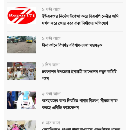
৯ ঘন্টা আগে
ইউএনও’র নির্দেশ উপেক্ষা করে বিএনপি নেত্রীর জমি
দখল করে জোর করে রাস্তা নির্মাণের অভিযোগ
৯ ঘন্টা আগে
টানা বর্ষনে বিপর্যস্ত বরিশাল-ঢাকা মহাসড়ক
১ দিন আগে
চরফ্যাশন উপজেলা ইসলামী আন্দোলন নতুন কমিটি
গঠন
৫ ঘন্টা আগে
অসহায়দের জন্য নিয়মিত খাবার বিতরণ, নীরবে কাজ
করছে এবিজি ফাউন্ডেশন
৪ মাস আগে
মেহেন্দিগঞ্জে পাওনা টাকা চাওয়াকে কেন্দ্র উভয় পক্ষের