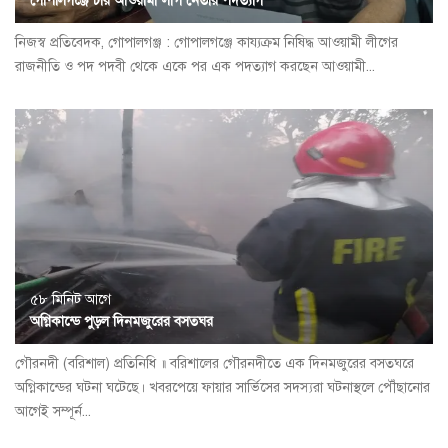
গোপালগঞ্জে চার আওয়ামী লীগ নেতার পদত্যাগ
নিজস্ব প্রতিবেদক, গোপালগঞ্জ : গোপালগঞ্জে কায্যক্রম নিষিদ্ধ আওয়ামী লীগের
রাজনীতি ও পদ পদবী থেকে একে পর এক পদত্যাগ করছেন আওয়ামী...
৫৮ মিনিট আগে
অগ্নিকান্ডে পুড়ল দিনমজুরের বসতঘর
গৌরনদী (বরিশাল) প্রতিনিধি ॥ বরিশালের গৌরনদীতে এক দিনমজুরের বসতঘরে
অগ্নিকান্ডের ঘটনা ঘটেছে। খবরপেয়ে ফায়ার সার্ভিসের সদস্যরা ঘটনাস্থলে পৌঁছানোর
আগেই সম্পূর্ন...