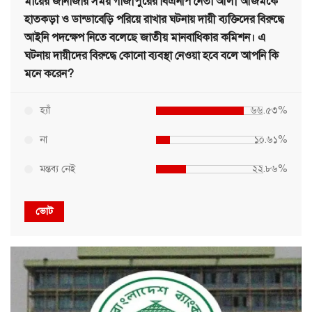
মায়ের জানাজার সময় গাজীপুরের বিএনপি নেতা আলী আজমকে
হাতকড়া ও ডান্ডাবেড়ি পরিয়ে রাখার ঘটনায় দায়ী ব্যক্তিদের বিরুদ্ধে
আইনি পদক্ষেপ নিতে বলেছে জাতীয় মানবাধিকার কমিশন। এ
ঘটনায় দায়ীদের বিরুদ্ধে কোনো ব্যবস্থা নেওয়া হবে বলে আপনি কি
মনে করেন?
হ্যাঁ
৬৬.৫৩%
না
১০.৬১%
মন্তব্য নেই
২২.৮৬%
ভোট