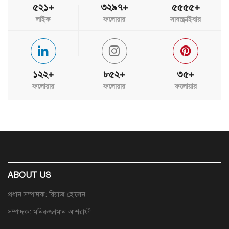
৫২১+
৩২৯৭+
৫৫৫৫+
লাইক
ফলোয়ার
সাবস্ক্রাইবার
১২২+
৮৫২+
৩৫+
ফলোয়ার
ফলোয়ার
ফলোয়ার
ABOUT US
প্রধান সম্পাদক: রিয়াজ হোসেন
সম্পাদক: মনিরুজ্জামান আশরাফী