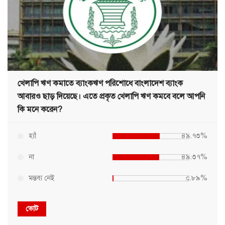
খেলাপি ঋণ কমাতে ব্যাংকঋণ পরিশোধে বাংলাদেশ ব্যাংক
আবারও ছাড় দিয়েছে। এতে প্রকৃত খেলাপি ঋণ কমবে বলে আপনি
কি মনে করেন?
হ্যাঁ
৪৯.৭৩%
না
৪৯.৩৭%
মন্তব্য নেই
০.৮৯%
ভোট