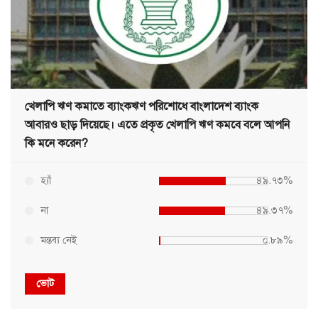
খেলাপি ঋণ কমাতে ব্যাংকঋণ পরিশোধে বাংলাদেশ ব্যাংক
আবারও ছাড় দিয়েছে। এতে প্রকৃত খেলাপি ঋণ কমবে বলে আপনি
কি মনে করেন?
হ্যাঁ
৪৯.৭৩%
না
৪৯.৩৭%
মন্তব্য নেই
০.৮৯%
ভোট