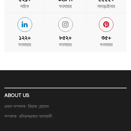
লাইক
ফলোয়ার
সাবস্ক্রাইবার
১২২+
৮৫২+
৩৫+
ফলোয়ার
ফলোয়ার
ফলোয়ার
ABOUT US
প্রধান সম্পাদক: রিয়াজ হোসেন
সম্পাদক: মনিরুজ্জামান আশরাফী