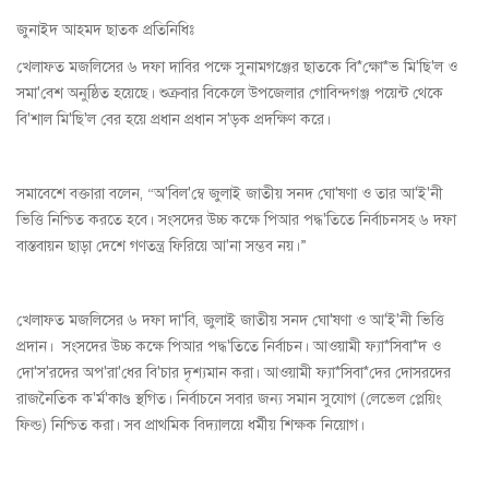
জুনাইদ আহমদ ছাতক প্রতিনিধিঃ
খেলাফত মজলিসের ৬ দফা দাবির পক্ষে সুনামগঞ্জের ছাতকে বি*ক্ষো*ভ মি'ছি'ল ও
সমা'বেশ অনুষ্ঠিত হয়েছে। শুক্রবার বিকেলে উপজেলার গোবিন্দগঞ্জ পয়েন্ট থেকে
বি'শাল মি'ছি'ল বের হয়ে প্রধান প্রধান স'ড়ক প্রদক্ষিণ করে।
সমাবেশে বক্তারা বলেন, “অ'বিল'ম্বে জুলাই জাতীয় সনদ ঘো'ষণা ও তার আ'ই'নী
ভিত্তি নিশ্চিত করতে হবে। সংসদের উচ্চ কক্ষে পিআর পদ্ধ'তিতে নির্বাচনসহ ৬ দফা
বাস্তবায়ন ছাড়া দেশে গণতন্ত্র ফিরিয়ে আ'না সম্ভব নয়।”
খেলাফত মজলিসের ৬ দফা দা'বি, জুলাই জাতীয় সনদ ঘো'ষণা ও আ'ই'নী ভিত্তি
প্রদান। সংসদের উচ্চ কক্ষে পিআর পদ্ধ'তিতে নির্বাচন। আওয়ামী ফ্যা*সিবা*দ ও
দো'স'রদের অপ'রা'ধের বি'চার দৃশ্যমান করা। আওয়ামী ফ্যা*সিবা*দের দোসরদের
রাজনৈতিক ক'র্ম'কাণ্ড স্থগিত। নির্বাচনে সবার জন্য সমান সুযোগ (লেভেল প্লেয়িং
ফিল্ড) নিশ্চিত করা। সব প্রাথমিক বিদ্যালয়ে ধর্মীয় শিক্ষক নিয়োগ।