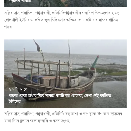
পড়লেন খামারি
সঞ্জিব দাস, গলাচিপা, পটুয়াখালী, প্রতিনিধিপটুয়াখালীর গলাচিপা উপজেলার ২ নং
গোলখালী ইউনিয়নে কথিত ভুল চিকিৎসার অভিযোগে একটি চার মাসের গাভিন
গরুর...
২ ঘন্টা আগে
ঋণের বোঝা মাথায় নিয়ে সাগরে গলাচিপার জেলেরা, দেখা নেই কাঙ্ক্ষিত
ইলিশের
সঞ্জিব দাস, গলাচিপা, পটুয়াখালী, প্রতিনিধি বহু আশা ও স্বপ্ন বুকে ঋণ আর দাদনের
টাকা নিয়ে ট্রলারে জাল জ্বালানি ও রসদ সংগ্রহ...