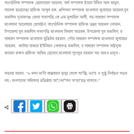
সাংগঠনিক সম্পাদক তোফায়েল আহমদ, অর্থ সম্পাদক ইমাম উদ্দিন আল মামুন,
সাবেক ছাত্রনেতা হাফিজ আব্দুল হক, প্রশিক্ষন সম্পাদক মাওলানা জুবায়ের আহমদ,যুব
মজলিস সুনামগঞ্জ জেলা সভাপতি কে.এম মুশাহিদ আলী, সহ-সাধারণ সম্পাদক
মাওলানা আনোয়ার হোসাইন, সাংগঠনিক সম্পাদক হাফিজ তহুর আহমদ নোমান,
উপজেলা যুব মজলিস সভাপতি মাওলানা বিলাল আহমদ, উপজেলা যুব মজলিস, র
সাধারণ সম্পাদক মাওলানা মুতিউর রহমান, পৌর সাধারণ সম্পাদক মাওলানা জুবায়ের
আহমদ, জাউয়া বাজার ইউনিয়ন খেলাফত মজলিস, র সাধারণ সম্পাদক সাইদুজ
জামান রুকন হাফিজ আমির হোসেন,মাওলানা লুৎফুর রহমান সহ আরও প্রমূখ।
বক্তারা বলেন, “৬ দফা দা'বি বাস্তবায়ন ছাড়া দেশে শা*ন্তি, ন্যা'য় ও সুষ্ঠু নির্বাচন সম্ভব
নয়। জনগণের অধিকার প্রতিষ্ঠায় আ*ন্দো*লন অ'ব্যা'হত থাকবে।”