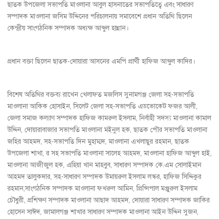
ছাতক উপজেলা সভাপতি মাওলানা আবুল হাসনাতের সভাপতিত্বে এবং সাধারণ
সম্পাদক মাওলানা জসিম উদ্দিনের পরিচালনায় সমাবেশে প্রধান অতিথি ছিলেন
কেন্দ্রীয় সাংগঠনিক সম্পাদক অধ্যক্ষ আব্দুল হান্নান।
প্রধান বক্তা ছিলেন ছাতক-দোয়ারা আসনের এমপি প্রার্থী হাফিজ আব্দুল কাদির।
বিশেষ অতিথির বক্তব্য রাখেন খেলাফত মজলিস সুনামগঞ্জ জেলা সহ-সভাপতি
মাওলানা আকিক হোসাইন, সিলেট জেলা সহ-সভাপতি এডভোকেট ফজর আলী,
জেলা সমাজ কল্যাণ সম্পাদক হাফিজ কামরুল ইসলাম, নির্বাহী সদস্য মাওলানা কামাল
উদ্দিন, দোয়ারাবাজার সভাপতি মাওলানা মইনুল হক, ছাতক পৌর সভাপতি মাওলানা
জহির আহমদ, সহ-সভাপতি দিন মুহাম্মদ, মাওলানা এখলাছুর রহমান, ছাতক
উপজেলা শাখা, র সহ সভাপতি মাওলানা সালেহ আহমদ, মাওলানা হাফিজ আব্দুল হাই,
মাওলানা আজীজুল হক, এহিয়া খান মাহবুব, সাধারণ সম্পাদক কে.এম সোলাইমান
আহমদ তালুকদার, সহ-সাধারণ সম্পাদক উমায়রুল ইসলাম লস্কর, হাফিজ সিদ্দিকুর
রহমান,সাংগঠনিক সম্পাদক মাওলানা ফখরুল আমিন, প্রিন্সিপাল মঞ্জুরুল ইসলাম
চৌধুরী, প্রশিক্ষণ সম্পাদক মাওলানা আছাদ আহমদ, দোয়ারা সাধারণ সম্পাদক জাকির
হোসেন সাঈদ, জামালগঞ্জ শাখার সাধারণ সম্পাদক মাওলানা আইন উদ্দিন সুজন,