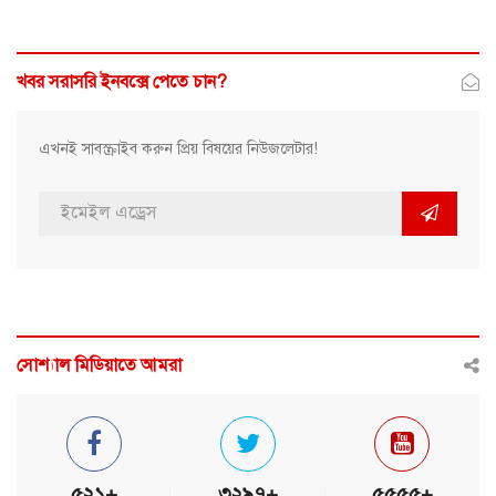
খবর সরাসরি ইনবক্সে পেতে চান?
এখনই সাবস্ক্রাইব করুন প্রিয় বিষয়ের নিউজলেটার!
সোশ্যাল মিডিয়াতে আমরা
৫২১+
৩২৯৭+
৫৫৫৫+