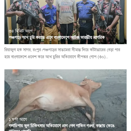
৩৪ মিনিট আগে
পঞ্চগড়ে আখ চুরি করতে এসে বাংলাদেশে আটক ভারতীয় নাগরিক
রিয়াজুল হক সাগর, রংপুর।পঞ্চগড়ের সাতমেরা সীমান্ত দিয়ে কাঁটাতারের বেড়া পার
হয়ে বাংলাদেশে প্রবেশ করে আখ চুরির অভিযোগে দীপঙ্কর গোপ (৩০)...
১ ঘন্টা আগে
গলাচিপায় ভুল চিকিৎসার অভিযোগে প্রাণ গেল গাভিন গরুর, কান্নায় ভেঙে