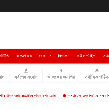
র্থনীতি
আন্তর্জাতিক
খেলা
বিনোদন
লাইফ স্টাইল
তথ্য 
াদ
সর্বশেষ সংবাদ
আজকের জনপ্রিয়
সর্বাধিক পঠিত
্যবস্থায় এগ্রোইকোলজির ওপর জোর
অসহায়দের জন্য নিয়মিত খাবার বিতরণ, নী