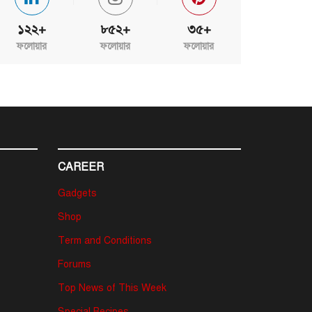
১২২+
৮৫২+
৩৫+
ফলোয়ার
ফলোয়ার
ফলোয়ার
CAREER
Gadgets
Shop
Term and Conditions
Forums
Top News of This Week
Special Recipes