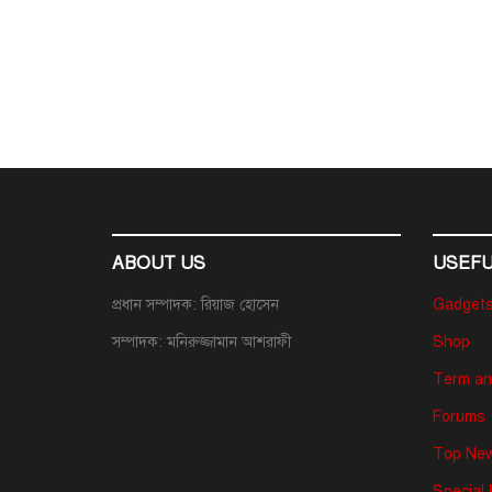
ABOUT US
USEFU
প্রধান সম্পাদক: রিয়াজ হোসেন
Gadget
সম্পাদক: মনিরুজ্জামান আশরাফী
Shop
Term an
Forums
Top New
Special