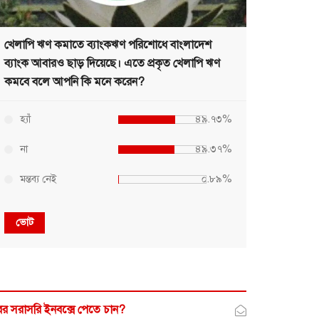
খেলাপি ঋণ কমাতে ব্যাংকঋণ পরিশোধে বাংলাদেশ
ব্যাংক আবারও ছাড় দিয়েছে। এতে প্রকৃত খেলাপি ঋণ
কমবে বলে আপনি কি মনে করেন?
হ্যাঁ
৪৯.৭৩%
না
৪৯.৩৭%
মন্তব্য নেই
০.৮৯%
ভোট
র সরাসরি ইনবক্সে পেতে চান?