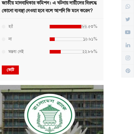
জাতীয় মানবাধিকার কমিশন। এ ঘটনায় দায়ীদের বিরুদ্ধে
কোনো ব্যবস্থা নেওয়া হবে বলে আপনি কি মনে করেন?
হ্যাঁ
৬৬.৫৩%
না
১০.৬১%
মন্তব্য নেই
২২.৮৬%
ভোট