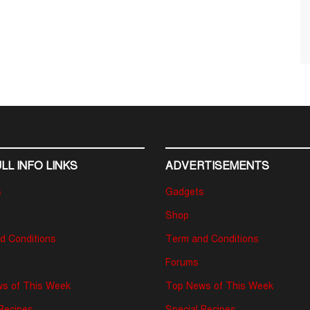
LL INFO LINKS
ADVERTISEMENTS
s
Gadgets
Shop
d Conditions
Term and Conditions
Forums
s of This Week
Top News of This Week
 Recipes
Special Recipes