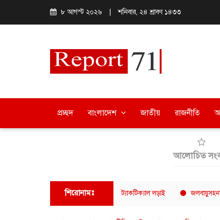
৮ আগস্ট ২০২৬
|
শনিবার, ২৪ শ্রাবণ ১৪৩৩
প্রচ্ছদ
বাংলাদেশ
জাতীয়
রাজনীতি
অ
আলোচিত সংব
শিরোনামঃ
িটডাউন ০২-এ অ্যামেচার ফাইটারদের ট্যাকটিক্যাল লড়াই
জলবায়ুসহনশীল খাদ্যব