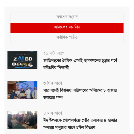
সর্বশেষ সংবাদ
আজকের জনপ্রিয়
সর্বাধিক পঠিত
২০ ঘন্টা আগে
জাতিসংঘের বৈশ্বিক এআই হ্যাকাথনের চূড়ান্ত পর্বে
যবিপ্রবির শিক্ষার্থী
৩ দিন আগে
ঘরে বসেই বিশ্বজয়: বরিশালের অনিকের ৮ হাজার
ডলারের গল্প
৪ মাস আগে
ঈদ উপলক্ষে গোপালগঞ্জে পৌর এলাকার ৪ হাজার
অসহায় মানুষের মাঝে চাউল বিতরণ