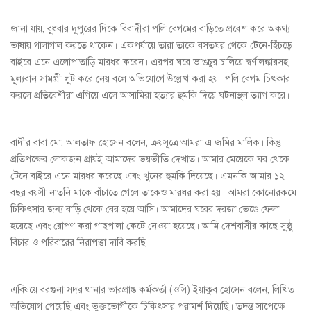
জানা যায়, বুধবার দুপুরের দিকে বিবাদীরা পলি বেগমের বাড়িতে প্রবেশ করে অকথ্য
ভাষায় গালাগাল করতে থাকেন। একপর্যায়ে তারা তাকে বসতঘর থেকে টেনে-হিঁচড়ে
বাইরে এনে এলোপাতাড়ি মারধর করেন। এরপর ঘরে ভাঙচুর চালিয়ে স্বর্ণালঙ্কারসহ
মূল্যবান সামগ্রী লুট করে নেয় বলে অভিযোগে উল্লেখ করা হয়। পলি বেগম চিৎকার
করলে প্রতিবেশীরা এগিয়ে এলে আসামিরা হত্যার হুমকি দিয়ে ঘটনাস্থল ত্যাগ করে।
বাদীর বাবা মো. আলতাফ হোসেন বলেন, ক্রয়সূত্রে আমরা এ জমির মালিক। কিন্তু
প্রতিপক্ষের লোকজন প্রায়ই আমাদের ভয়ভীতি দেখাত। আমার মেয়েকে ঘর থেকে
টেনে বাইরে এনে মারধর করেছে এবং খুনের হুমকি দিয়েছে। এমনকি আমার ১২
বছর বয়সী নাতনি মাকে বাঁচাতে গেলে তাকেও মারধর করা হয়। আমরা কোনোরকমে
চিকিৎসার জন্য বাড়ি থেকে বের হয়ে আসি। আমাদের ঘরের দরজা ভেঙে ফেলা
হয়েছে এবং রোপণ করা গাছপালা কেটে নেওয়া হয়েছে। আমি দেশবাসীর কাছে সুষ্ঠু
বিচার ও পরিবারের নিরাপত্তা দাবি করছি।
এবিষয়ে বরগুনা সদর থানার ভারপ্রাপ্ত কর্মকর্তা (ওসি) ইয়াকুব হোসেন বলেন, লিখিত
অভিযোগ পেয়েছি এবং ভুক্তভোগীকে চিকিৎসার পরামর্শ দিয়েছি। তদন্ত সাপেক্ষে