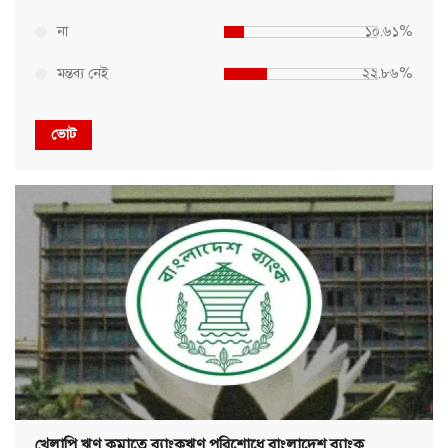
না
১০.৬১%
মন্তব্য নেই
২২.৮৬%
ভোট
খেলাপি ঋণ কমাতে ব্যাংকঋণ পরিশোধে বাংলাদেশ ব্যাংক