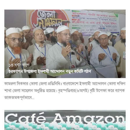
১৩ ঘন্টা আগে
চরফ্যাশন উপজেলা ইসলামী আন্দোলন নতুন কমিটি গঠন
কামরুল সিকদার ভোলা জেলা প্রতিনিধি॥ বাংলাদেশে ইসলামী আন্দোলন ভোলা দক্ষিণ
শাখা জেলা সম্মেলন অনুষ্ঠিত হয়েছে। বৃহস্পতিবার(৬আগষ্ট) বৃষ্টি উপেক্ষা করে ব্যাপক
জাকজমকপূর্ণভাবে...