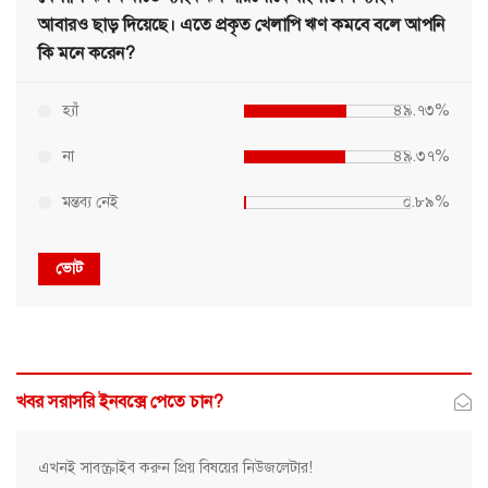
আবারও ছাড় দিয়েছে। এতে প্রকৃত খেলাপি ঋণ কমবে বলে আপনি
কি মনে করেন?
হ্যাঁ
৪৯.৭৩%
না
৪৯.৩৭%
মন্তব্য নেই
০.৮৯%
ভোট
খবর সরাসরি ইনবক্সে পেতে চান?
এখনই সাবস্ক্রাইব করুন প্রিয় বিষয়ের নিউজলেটার!