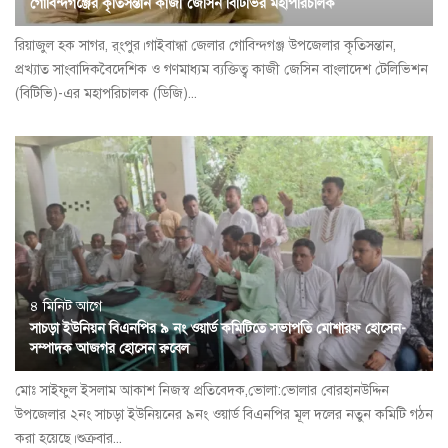
গোবিন্দগঞ্জের কৃতিসন্তান কাজী জেসিন বিটিভির মহাপরিচালক
রিয়াজুল হক সাগর, র্ংপুর।গাইবান্ধা জেলার গোবিন্দগঞ্জ উপজেলার কৃতিসন্তান,
প্রখ্যাত সাংবাদিকবৈদেশিক ও গণমাধ্যম ব্যক্তিত্ব কাজী জেসিন বাংলাদেশ টেলিভিশন
(বিটিভি)-এর মহাপরিচালক (ডিজি)...
৪ মিনিট আগে
সাচড়া ইউনিয়ন বিএনপির ৯ নং ওয়ার্ড কমিটিতে সভাপতি মোশারফ হোসেন-
সম্পাদক আজগর হোসেন রুবেল
মোঃ সাইফুল ইসলাম আকাশ নিজস্ব প্রতিবেদক,ভোলা:ভোলার বোরহানউদ্দিন
উপজেলার ২নং সাচড়া ইউনিয়নের ৯নং ওয়ার্ড বিএনপির মূল দলের নতুন কমিটি গঠন
করা হয়েছে।শুক্রবার...