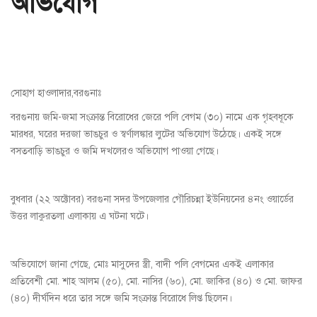
অভিযোগ
সোহাগ হাওলাদার,বরগুনাঃ
বরগুনায় জমি-জমা সংক্রান্ত বিরোধের জেরে পলি বেগম (৩০) নামে এক গৃহবধূকে
মারধর, ঘরের দরজা ভাঙচুর ও স্বর্ণালঙ্কার লুটের অভিযোগ উঠেছে। একই সঙ্গে
বসতবাড়ি ভাঙচুর ও জমি দখলেরও অভিযোগ পাওয়া গেছে।
বুধবার (২২ অক্টোবর) বরগুনা সদর উপজেলার গৌরিচন্না ইউনিয়নের ৪নং ওয়ার্ডের
উত্তর লাকুরতলা এলাকায় এ ঘটনা ঘটে।
অভিযোগে জানা গেছে, মোঃ মাসুদের স্ত্রী, বাদী পলি বেগমের একই এলাকার
প্রতিবেশী মো. শাহ আলম (৫০), মো. নাসির (৬০), মো. জাকির (৪০) ও মো. জাফর
(৪০) দীর্ঘদিন ধরে তার সঙ্গে জমি সংক্রান্ত বিরোধে লিপ্ত ছিলেন।