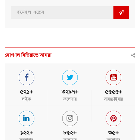
সোশ্যাল মিডিয়াতে আমরা
৫২১+
৩২৯৭+
৫৫৫৫+
লাইক
ফলোয়ার
সাবস্ক্রাইবার
১২২+
৮৫২+
৩৫+