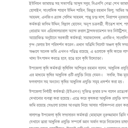
ইউনিয়ন জামায়ত সহ সভাপতি আব্দুস সবুর, বিএনপি নেতা শেখ জামা
হোসাইন, সাংবাদিক শাহাব উদ্দিন শাহিন, জিল্লুর রহমান জিলু, আ
আহমদ, এনজিও ব্র্যাক সেলিম আহমদ, পাপ্পু চন্দ্র দাশ, নিরাপদ নুরজ
কর্মকর্তা জসিম উদ্দিন, বিল্লাল হোসেন, অনুপ চক্রবর্তী, সীতেশ দাশ,
প্রোগ্রাম অন এগ্রিকালচারাল অ্যান্ড রুরাল ট্রান্সফরমেশন ফর নিউট্রিশ
আয়োজিত অনুষ্টানে সরকারী কর্মকর্তা, সমাজসেবক, এনজিও, সাংবাদিক,
বৃন্দ মেলার ষ্টল পরিদর্শন করেন। প্রধান অতিথি সিলেট অঞ্চল কৃষি 
অঞ্চলে অনেক জমি এখনও পতিত রয়েছে, এ গুলোকে কৃষি কাজে লাগ
খাদ্য উৎপাদন করতে হবে, হতে হবে কৃষি উদ্যোক্তা।
উপজেলা কৃষি কর্মকর্তা কৃষিবিদ আশিকুর রহমান বলেন, আধুনিক প্রযুক্ত
এর মাধ্যমে কৃষির আধুনিক ৩টি প্রযুক্তি নিয়ে যেমন-৷ সবজি, উচ্চ ম
ফলবাগান সহ অন্যান্য কৃষির আধুনিক প্রযুক্তি সমূহ প্রদর্শন করা হয়।
উপজেলা নির্বাহী কর্মকর্তা (ইউএনও) সুজিত কুমার চন্দ বলেন প্রত্যে
দেখানোর ব্যবস্থা করা হয়েছে। এতে করে কৃষকরা আধুনিক প্রযুক্তি
জমি রয়েছে সেগুলো চাষের আওতায় নিয়ে আসার পরিকল্পনা গ্রহণ করা
বালাগঞ্জ উপজেলা কৃষি সম্প্রসারন কর্মকর্তা মোহাম্মদ নুরুজ্জামান তিন
যেখানে তারা আধুনিক প্রযুক্তি সম্পর্কে জ্ঞান অর্জন করে নিজেদের চাষা