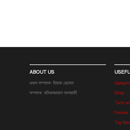
ABOUT US
USEFU
প্রধান সম্পাদক: রিয়াজ হোসেন
Gadget
সম্পাদক: মনিরুজ্জামান আশরাফী
Shop
Term an
Forums
Top New