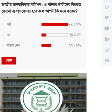
জাতীয় মানবাধিকার কমিশন। এ ঘটনায় দায়ীদের বিরুদ্ধে
কোনো ব্যবস্থা নেওয়া হবে বলে আপনি কি মনে করেন?
হ্যাঁ
৬৬.৫৩%
না
১০.৬১%
মন্তব্য নেই
২২.৮৬%
ভোট