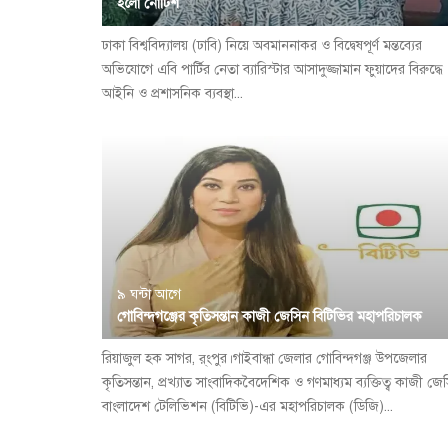
হলো নোটিশ
ঢাকা বিশ্ববিদ্যালয় (ঢাবি) নিয়ে অবমাননাকর ও বিদ্বেষপূর্ণ মন্তব্যের
অভিযোগে এবি পার্টির নেতা ব্যারিস্টার আসাদুজ্জামান ফুয়াদের বিরুদ্ধে
আইনি ও প্রশাসনিক ব্যবস্থা...
৯ ঘন্টা আগে
গোবিন্দগঞ্জের কৃতিসন্তান কাজী জেসিন বিটিভির মহাপরিচালক
রিয়াজুল হক সাগর, র্ংপুর।গাইবান্ধা জেলার গোবিন্দগঞ্জ উপজেলার
কৃতিসন্তান, প্রখ্যাত সাংবাদিকবৈদেশিক ও গণমাধ্যম ব্যক্তিত্ব কাজী জে
বাংলাদেশ টেলিভিশন (বিটিভি)-এর মহাপরিচালক (ডিজি)...