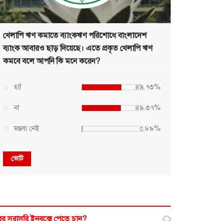
খেলাপি ঋণ কমাতে ব্যাংকঋণ পরিশোধে বাংলাদেশ
ব্যাংক আবারও ছাড় দিয়েছে। এতে প্রকৃত খেলাপি ঋণ
কমবে বলে আপনি কি মনে করেন?
হ্যাঁ
৪৯.৭৩%
না
৪৯.৩৭%
মন্তব্য নেই
০.৮৯%
ভোট
র সরাসরি ইনবক্সে পেতে চান?