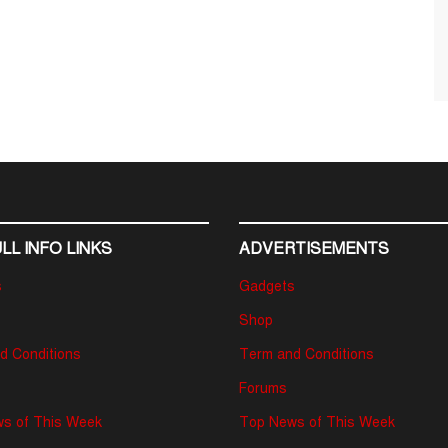
LL INFO LINKS
ADVERTISEMENTS
s
Gadgets
Shop
d Conditions
Term and Conditions
Forums
s of This Week
Top News of This Week