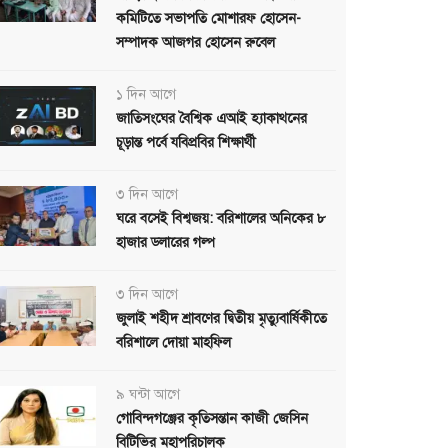
কমিটিতে সভাপতি মোশারফ হোসেন-
সম্পাদক আজগর হোসেন রুবেল
১ দিন আগে
জাতিসংঘের বৈশ্বিক এআই হ্যাকাথনের
চূড়ান্ত পর্বে যবিপ্রবির শিক্ষার্থী
৩ দিন আগে
ঘরে বসেই বিশ্বজয়: বরিশালের অনিকের ৮
হাজার ডলারের গল্প
৩ দিন আগে
জুলাই শহীদ শ্রাবণের দ্বিতীয় মৃত্যুবার্ষিকীতে
বরিশালে দোয়া মাহফিল
৯ ঘন্টা আগে
গোবিন্দগঞ্জের কৃতিসন্তান কাজী জেসিন
বিটিভির মহাপরিচালক