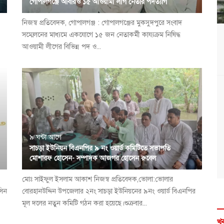
গোপালগঞ্জে আবারও ১৫ আওয়ামী লীগ নেতার পদত্যাগ
নিজস্ব প্রতিবেদক, গোপালগঞ্জ : গোপালগঞ্জের মুকসুদপুরে সংবাদ
সম্মেলনের মাধ্যমে একযোগে ১৫ জন নেতাকর্মী কায্যক্রম নিষিদ্ধ
আওয়ামী লীগের বিভিন্ন পদ ও...
৯ ঘন্টা আগে
সাচড়া ইউনিয়ন বিএনপির ৯ নং ওয়ার্ড কমিটিতে সভাপতি
মোশারফ হোসেন- সম্পাদক আজগর হোসেন রুবেল
মোঃ সাইফুল ইসলাম আকাশ নিজস্ব প্রতিবেদক,ভোলা:ভোলার
সিন
বোরহানউদ্দিন উপজেলার ২নং সাচড়া ইউনিয়নের ৯নং ওয়ার্ড বিএনপির
মূল দলের নতুন কমিটি গঠন করা হয়েছে।শুক্রবার...
খব