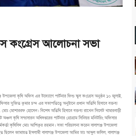
ফএস কংগ্রেস আলোচনা সভা
্জ উপজেলা কৃষি অফিস এর উদ্যোগে পার্টনার ফিল্ড স্কুল কংগ্রেস অনুষ্ঠন ১০ জুলাই,
ার সুজিত কুমার চন্দ এর সভাপতিত্বে অনুষ্টানে প্রধান অতিথি হিসাবে বক্তব্য
 ড. মোঃ মোশাররফ হোসেন। বিশেষ অতিথি হিসাবে বক্তব্য রাখেন সিলেট খামারবাড়ী
ঞ্চল কৃষি সম্প্রসারন অধিদপ্তরের পার্টনার গ্রোগ্রাম সিনিয়র মনিটরিং অফিসার
ি কর্মকর্তা কৃষিবিদ মোঃ আশিকুর রহমান। সভা পরিচালনা করেন বালাগঞ্জ উপজেলা
 উপস্থিত ছিলেন জামায়ত ইসলামী বালাগঞ্জ উপজেলা আমির ডাঃ আব্দুল জলিল, বালাগঞ্জ