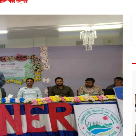
োচনা সভা অনুষ্ঠিত