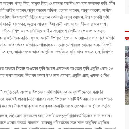
ল আহমদ খলকু মিয়া, মাসুক মিয়া, খেলাফাত মজলিশ সাধারন সম্পাদক কবি মীম
মির আলী,শামীম আহমদ,আবুল কাসেম অফিক, হেলাল আহমদ, আবুল কাসেম, শামীম
াহান মিম, উপসহকারী উদ্ভিদ সংরক্ষন কর্মকর্তা আবুল কাসেম, উপ সহকারী কৃষি
 পার্থ সারতী মালাকার, জুয়েল আহমদ, উমা রানী দাশ, সাহাব উদ্দিন, রাজন দাশ।
ন, এন্টারনরশিপ অ্যান্ড রেসিলিয়েন্স ইন বাংলাদেশ (পার্টনার) প্রকল্প আওতায়
 রাজনৈতিক ব্যক্তি, কৃষক, কৃষানী উপস্থিত ছিলেন। আলোচনা সভার পূর্বে অতিথি
অ
সম্প্রসারন অধিদপ্তরের অতিরিক্ত পরিচালক ড. মোঃ মোশাররফ হোসেন বলেন সিলেট
াতে হবে, আমাদেরকে আরো আধুনিক পদ্ধতিতে কৃষি কাজ করতে হবে, নিরাপদ
ির মাধ্যমে সিলেট অঞ্চলের কৃষি উন্নয়ন প্রকল্পের আওতায় কৃষি প্রযুক্তি মেলা-২৫
ূল্যের ফসল আবাদ, নিরাপদ ফসল উৎপাদন কৌশল, প্রযুক্তি গ্রাম, একক ও মিশ্র
কটি প্রযুক্তিতেই বালাগঞ্জ উপজেলা কৃষি অফিস কৃষক-কৃষাণীদেরকে সরাসরি
 সম্পর্কে সহজেই ধারণা নিতে পারবে। এবং উপজেলার ৬টি ইউনিয়নে যেসকল পতিত
 হয়েছে। উপজেলা কৃষি অফিস কৃষক-কৃষাণীদেরকে যেকোনো আধুনিক প্রযুক্তি
ি বলেন, এই মেলা কৃষকদের জন্য একটি গুরুত্বপূর্ণ প্ল্যাটফর্ম হিসেবে কাজ করবে।
বাদে প্রয়োগ করতে পারবেন। জলবায়ু পরিবর্তনের সঙ্গে সঙ্গে আধুনিক প্রযুক্তির