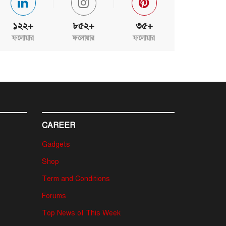
১২২+
৮৫২+
৩৫+
ফলোয়ার
ফলোয়ার
ফলোয়ার
CAREER
Gadgets
Shop
Term and Conditions
Forums
Top News of This Week