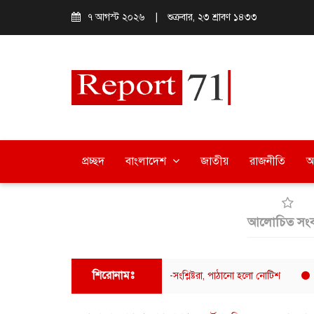
৭ আগস্ট ২০২৬
|
শুক্রবার, ২৩ শ্রাবণ ১৪৩৩
প্রচ্ছদ
বাংলাদেশ
জাতীয়
রাজনীতি
অ
আলোচিত সংব
শিরোনামঃ
টার ফুয়াদের বক্তব্যে ক্ষুব্ধ ঢাবি শিক্ষার্থী-সংশ্লিষ্টরা, পাঠানো হলো নোটিশ
ক্যাফে আমা