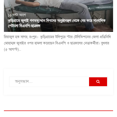
১১ ঘন্টা আগে
কুড়িগ্রামে জুলাই গণঅভ্যুত্থান দিবসের অনুষ্ঠানস্থল থেকে বের করে সাংবাদিক
পেটালো বিএনপি-ছাত্রদল
রিয়াজুল হক সাগর, রংপুর। কুড়িগ্রামের উলিপুরে স্টার টেলিভিশনের জেলা প্রতিনিধি
মোহাম্মদ জুবাইর ওপর হামলা করেছেন বিএনপি ও ছাত্রদলের নেতাকর্মীরা। বুধবার
(৫ আগস্ট)...