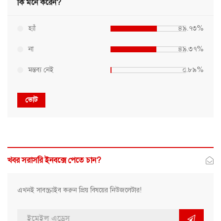
কি মনে করেন?
হ্যাঁ
৪৯.৭৩%
না
৪৯.৩৭%
মন্তব্য নেই
০.৮৯%
ভোট
খবর সরাসরি ইনবক্সে পেতে চান?
এখনই সাবস্ক্রাইব করুন প্রিয় বিষয়ের নিউজলেটার!