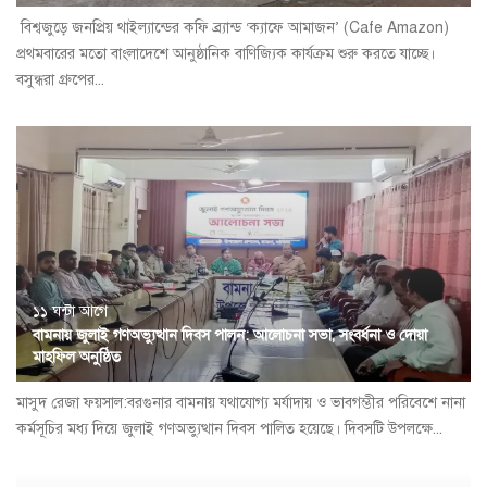
বিশ্বজুড়ে জনপ্রিয় থাইল্যান্ডের কফি ব্র্যান্ড ‘ক্যাফে আমাজন’ (Cafe Amazon)
প্রথমবারের মতো বাংলাদেশে আনুষ্ঠানিক বাণিজ্যিক কার্যক্রম শুরু করতে যাচ্ছে।
বসুন্ধরা গ্রুপের...
১১ ঘন্টা আগে
বামনায় জুলাই গণঅভ্যুত্থান দিবস পালন: আলোচনা সভা, সংবর্ধনা ও দোয়া
মাহফিল অনুষ্ঠিত
​মাসুদ রেজা ফয়সাল:বরগুনার বামনায় যথাযোগ্য মর্যাদায় ও ভাবগম্ভীর পরিবেশে নানা
কর্মসূচির মধ্য দিয়ে জুলাই গণঅভ্যুত্থান দিবস পালিত হয়েছে। দিবসটি উপলক্ষে...