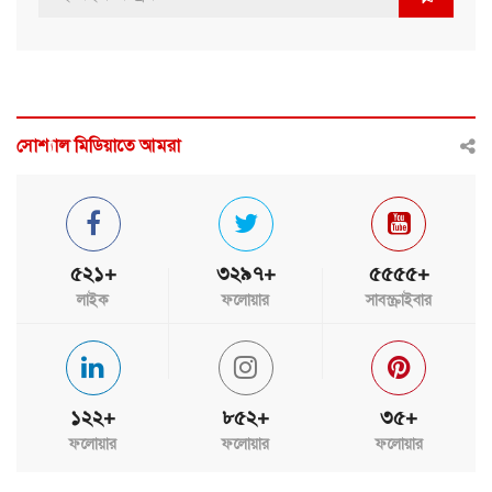
সোশ্যাল মিডিয়াতে আমরা
৫২১+
৩২৯৭+
৫৫৫৫+
লাইক
ফলোয়ার
সাবস্ক্রাইবার
১২২+
৮৫২+
৩৫+
ফলোয়ার
ফলোয়ার
ফলোয়ার