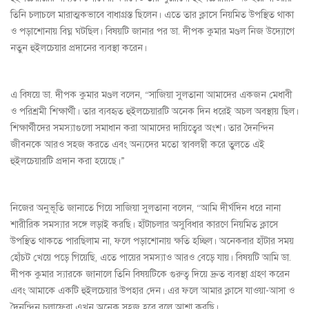
তিনি চলাচলে মারাত্মকভাবে বাধাগ্রস্ত ছিলেন। এতে তার ক্লাসে নিয়মিত উপস্থিত থাকা
ও পড়াশোনায় বিঘ্ন ঘটছিল। বিষয়টি জানার পর ডা. দীপক কুমার মণ্ডল নিজ উদ্যোগে
নতুন হুইলচেয়ার প্রদানের ব্যবস্থা করেন।
এ বিষয়ে ডা. দীপক কুমার মণ্ডল বলেন, “সাজিয়া সুলতানা আমাদের একজন মেধাবী
ও পরিশ্রমী শিক্ষার্থী। তার ব্যবহৃত হুইলচেয়ারটি অনেক দিন ধরেই অচল অবস্থায় ছিল।
শিক্ষার্থীদের সমস্যাগুলো সমাধান করা আমাদের দায়িত্বের অংশ। তার দৈনন্দিন
জীবনকে আরও সহজ করতে এবং অন্যদের মতো স্বাবলম্বী করে তুলতে এই
হুইলচেয়ারটি প্রদান করা হয়েছে।”
নিজের অনুভূতি জানাতে গিয়ে সাজিয়া সুলতানা বলেন, “আমি দীর্ঘদিন ধরে নানা
শারীরিক সমস্যার সঙ্গে লড়াই করছি। হাঁটাচলার অসুবিধার কারণে নিয়মিত ক্লাসে
উপস্থিত থাকতে পারছিলাম না, ফলে পড়াশোনায় ক্ষতি হচ্ছিল। অনেকবার হাঁটার সময়
হোঁচট খেয়ে পড়ে গিয়েছি, এতে পায়ের সমস্যাও আরও বেড়ে যায়। বিষয়টি আমি ডা.
দীপক কুমার স্যারকে জানালে তিনি বিষয়টিকে গুরুত্ব দিয়ে দ্রুত ব্যবস্থা গ্রহণ করেন
এবং আমাকে একটি হুইলচেয়ার উপহার দেন। এর ফলে আমার ক্লাসে যাওয়া-আসা ও
দৈনন্দিন চলাফেরা এখন অনেক সহজ হবে বলে আশা করছি।