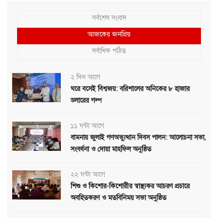
সর্বশেষ সংবাদ
আজকের জনপ্রিয়
সর্বাধিক পঠিত
২ দিন আগে
ঘরে বসেই বিশ্বজয়: বরিশালের অনিকের ৮ হাজার
ডলারের গল্প
১১ ঘন্টা আগে
বামনায় জুলাই গণঅভ্যুত্থান দিবস পালন: আলোচনা সভা,
সংবর্ধনা ও দোয়া মাহফিল অনুষ্ঠিত
২২ ঘন্টা আগে
শিশু ও কিশোর-কিশোরীর স্বাস্থ্যকর আচরণ প্রচারে
অবহিতকরণ ও মতবিনিময় সভা অনুষ্ঠিত