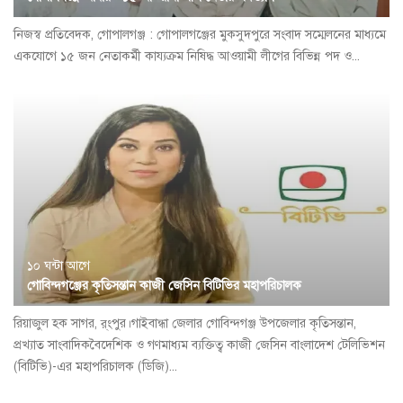
নিজস্ব প্রতিবেদক, গোপালগঞ্জ : গোপালগঞ্জের মুকসুদপুরে সংবাদ সম্মেলনের মাধ্যমে
একযোগে ১৫ জন নেতাকর্মী কায্যক্রম নিষিদ্ধ আওয়ামী লীগের বিভিন্ন পদ ও...
১০ ঘন্টা আগে
গোবিন্দগঞ্জের কৃতিসন্তান কাজী জেসিন বিটিভির মহাপরিচালক
রিয়াজুল হক সাগর, র্ংপুর।গাইবান্ধা জেলার গোবিন্দগঞ্জ উপজেলার কৃতিসন্তান,
প্রখ্যাত সাংবাদিকবৈদেশিক ও গণমাধ্যম ব্যক্তিত্ব কাজী জেসিন বাংলাদেশ টেলিভিশন
(বিটিভি)-এর মহাপরিচালক (ডিজি)...