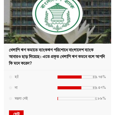
খেলাপি ঋণ কমাতে ব্যাংকঋণ পরিশোধে বাংলাদেশ ব্যাংক
আবারও ছাড় দিয়েছে। এতে প্রকৃত খেলাপি ঋণ কমবে বলে আপনি
কি মনে করেন?
হ্যাঁ
৪৯.৭৩%
না
৪৯.৩৭%
মন্তব্য নেই
০.৮৯%
ভোট