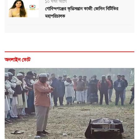
১০ ঘন্টা আগে
গোবিন্দগঞ্জের কৃতিসন্তান কাজী জেসিন বিটিভির
মহাপরিচালক
অনলাইন ভোট