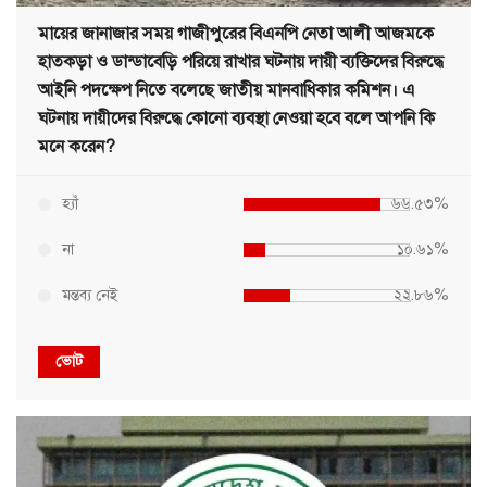
মায়ের জানাজার সময় গাজীপুরের বিএনপি নেতা আলী আজমকে
হাতকড়া ও ডান্ডাবেড়ি পরিয়ে রাখার ঘটনায় দায়ী ব্যক্তিদের বিরুদ্ধে
আইনি পদক্ষেপ নিতে বলেছে জাতীয় মানবাধিকার কমিশন। এ
ঘটনায় দায়ীদের বিরুদ্ধে কোনো ব্যবস্থা নেওয়া হবে বলে আপনি কি
মনে করেন?
হ্যাঁ
৬৬.৫৩%
না
১০.৬১%
মন্তব্য নেই
২২.৮৬%
ভোট