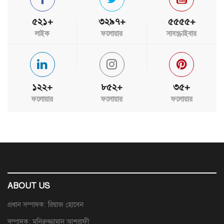
৫২১+
৩২৯৭+
৫৫৫৫+
লাইক
ফলোয়ার
সাবস্ক্রাইবার
১২২+
৮৫২+
৩৫+
ফলোয়ার
ফলোয়ার
ফলোয়ার
ABOUT US
প্রধান সম্পাদক: রিয়াজ হোসেন
সম্পাদক: মনিরুজ্জামান আশরাফী