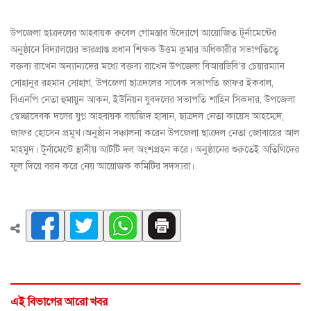
উপজেলা ছাত্রদলের আহবায়ক রুবেল গোমস্তার উদ্যোগে আয়োজিত টূর্নামেন্টের
অনুষ্ঠানে বিদ্যালয়ের ভারপ্রাপ্ত প্রধান শিক্ষক উত্তম কুমার অধিকারীর সভাপতিত্বে
বক্তব্য রাখেন অন্যান্যদের মধ্যে বক্তব্য রাখেন উপজেলা বিআরডিবি’র চেয়ারম্যান
সোহানুর রহমান সোহাগ, উপজেলা ছাত্রদলের সাবেক সভাপতি জাফর ইকবাল,
বিএনপি নেতা হুমায়ুন আকন, ইউনিয়ন যুবদলের সভাপতি শাহিন সিকদার, উপজেলা
স্বেচ্ছাসেবক দলের যুগ্ন আহবায়ক বায়জিদ হাসান, ছাত্রদল নেতা কায়েস আহম্মেদ,
জাফর হোসেন প্রমূখ।অনুষ্ঠান সঞ্চালনা করেন উপজেলা ছাত্রদল নেতা জোবায়ের আল
মাহমুদ। টূর্নামেন্টে স্থানীয় আটটি দল অংশগ্রহন করে। অনুষ্ঠানের শুরুতেই অতিথিদের
ফুল দিয়ে বরন করে নেয় আয়োজক কমিটির সদস্যরা।
এই বিভাগের আরো খবর