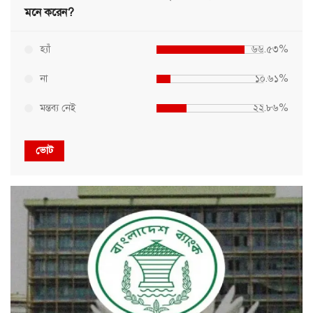
মনে করেন?
হ্যাঁ
৬৬.৫৩%
না
১০.৬১%
মন্তব্য নেই
২২.৮৬%
ভোট