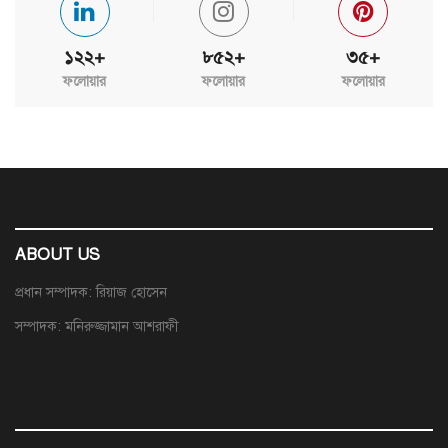
১২২+
৮৫২+
৩৫+
ফলোয়ার
ফলোয়ার
ফলোয়ার
ABOUT US
প্রধান সম্পাদক: রিয়াজ হোসেন
সম্পাদক: মনিরুজ্জামান আশরাফী