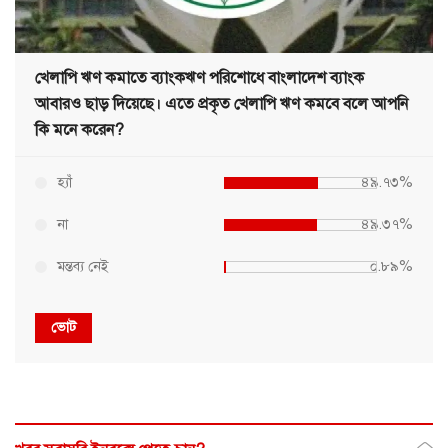
খেলাপি ঋণ কমাতে ব্যাংকঋণ পরিশোধে বাংলাদেশ ব্যাংক
আবারও ছাড় দিয়েছে। এতে প্রকৃত খেলাপি ঋণ কমবে বলে আপনি
কি মনে করেন?
হ্যাঁ
৪৯.৭৩%
না
৪৯.৩৭%
মন্তব্য নেই
০.৮৯%
ভোট