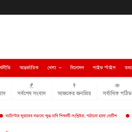
র্থনীতি
আন্তর্জাতিক
খেলা
বিনোদন
লাইফ স্টাইল
তথ্য 
াদ
সর্বশেষ সংবাদ
আজকের জনপ্রিয়
সর্বাধিক পঠিত
টার ফুয়াদের বক্তব্যে ক্ষুব্ধ ঢাবি শিক্ষার্থী-সংশ্লিষ্টরা, পাঠানো হলো নোটিশ
ক্যাফে আমা