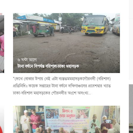
৬ ঘন্টা আগে
টানা বর্ষনে বিপর্যস্ত বরিশাল-ঢাকা মহাসড়ক
*দেখে বোঝার উপায় নেই এটা ব্যস্ততমমহাসড়কগৌরনদী (বরিশাল)
প্রতিনিধি॥ কয়েক সপ্তাহের টানা বর্ষনে দক্ষিণাঞ্চলের প্রবেশদ্বার খ্যাত
ঢাকা-বরিশাল মহাসড়কের গৌরনদীর অংশে অসংখ্য...