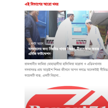
এই বিভাগের আরো খবর
২ ঘন্টা আগে
অসহায়দের জন্য নিয়মিত খাবার বিতরণ, নীরবে কাজ করছে
এবিজি ফাউন্ডেশন
রাজধানীর জামিয়া মোহাম্মাদীয়া হাফিজিয়া মাদ্রাসা ও এতিমখানায়
বসবাসরত প্রায় আড়াইশ শিশুর জীবনে আপন বলতে অনেকটাই সীমিত
কয়েকটি বাক্স, একটি বিছানা...