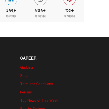
১২২+
৮৫২+
৩৫+
ফলোয়ার
ফলোয়ার
ফলোয়ার
CAREER
Gadgets
Shop
Term and Conditions
Forums
Top News of This Week
Special Recipes