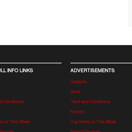
LL INFO LINKS
ADVERTISEMENTS
s
Gadgets
Shop
d Conditions
Term and Conditions
Forums
s of This Week
Top News of This Week
 Recipes
Special Recipes