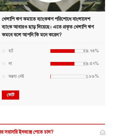
খেলাপি ঋণ কমাতে ব্যাংকঋণ পরিশোধে বাংলাদেশ
ব্যাংক আবারও ছাড় দিয়েছে। এতে প্রকৃত খেলাপি ঋণ
কমবে বলে আপনি কি মনে করেন?
হ্যাঁ
৪৯.৭৩%
না
৪৯.৩৭%
মন্তব্য নেই
০.৮৯%
ভোট
র সরাসরি ইনবক্সে পেতে চান?