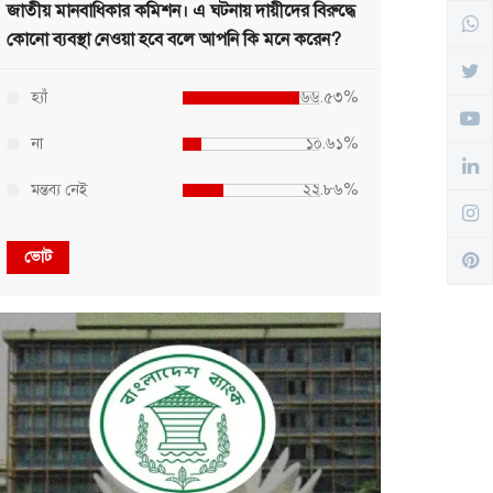
জাতীয় মানবাধিকার কমিশন। এ ঘটনায় দায়ীদের বিরুদ্ধে
কোনো ব্যবস্থা নেওয়া হবে বলে আপনি কি মনে করেন?
হ্যাঁ
৬৬.৫৩%
না
১০.৬১%
মন্তব্য নেই
২২.৮৬%
ভোট