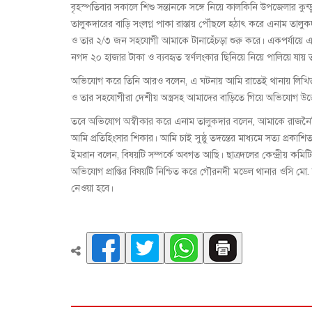
বৃহস্পতিবার সকালে শিশু সন্তানকে সঙ্গে নিয়ে কালকিনি উপজেলার কুন্
তালুকদারের বাড়ি সংলগ্ন পাকা রাস্তায় পৌঁছলে হঠাৎ করে এনাম তালুকদ
ও তার ২/৩ জন সহযোগী আমাকে টানাহেঁচড়া শুরু করে। একপর্যায়ে এ
নগদ ২০ হাজার টাকা ও ব্যবহৃত স্বর্ণলংকার ছিনিয়ে নিয়ে পালিয়ে যায় 
অভিযোগ করে তিনি আরও বলেন, এ ঘটনায় আমি রাতেই থানায় লিখিত
ও তার সহযোগীরা দেশীয় অস্ত্রসহ আমাদের বাড়িতে গিয়ে অভিযোগ উত
তবে অভিযোগ অস্বীকার করে এনাম তালুকদার বলেন, আমাকে রাজনৈতিক ভাব
আমি প্রতিহিংসার শিকার। আমি চাই সুষ্ঠু তদন্তের মাধ্যমে সত্য প্রক
ইমরান বলেন, বিষয়টি সম্পর্কে অবগত আছি। ছাত্রদলের কেন্দ্রীয় কমিট
অভিযোগ প্রাপ্তির বিষয়টি নিশ্চিত করে গৌরনদী মডেল থানার ওসি মো.
নেওয়া হবে।