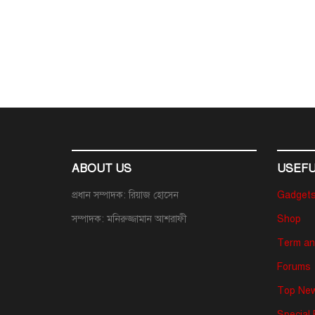
ABOUT US
USEFU
প্রধান সম্পাদক: রিয়াজ হোসেন
Gadget
সম্পাদক: মনিরুজ্জামান আশরাফী
Shop
Term an
Forums
Top New
Special