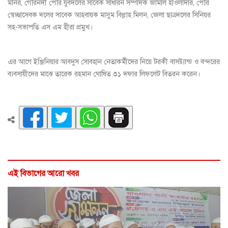
মনির, গৌরনদী পৌর যুবদলের সাবেক সাধারন সম্পাদক জামাল হাওলাদার, পৌর
স্বেচ্ছাসেবক দলের সাবেক আহবায়ক মাসুম বিল্লাহ মিলন, জেলা ছাত্রদলের সিনিয়র
সহ-সভাপতি এস এম হীরা প্রমুখ।
এর আগে ইঞ্জিনিয়ার আবদুস সোবহান নেতাকর্মীদের নিয়ে টরকী বাসষ্ট্যান্ড ও বন্দরের
ব্যবসায়ীদের মাঝে তারেক রহমান ঘোষিত ৩১ দফার লিফলেট বিতরন করেন।
এই বিভাগের আরো খবর