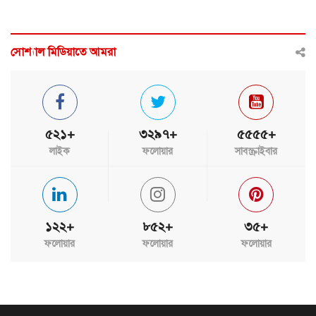
সোশ্যাল মিডিয়াতে আমরা
৫২১+
৩২৯৭+
৫৫৫৫+
লাইক
ফলোয়ার
সাবস্ক্রাইবার
১২২+
৮৫২+
৩৫+
ফলোয়ার
ফলোয়ার
ফলোয়ার