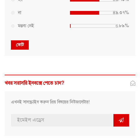
না
৪৯.৩৭%
মন্তব্য নেই
০.৮৯%
ভোট
খবর সরাসরি ইনবক্সে পেতে চান?
এখনই সাবস্ক্রাইব করুন প্রিয় বিষয়ের নিউজলেটার!