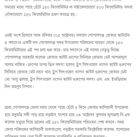
সময়ের মধ্যে পায়ে হেঁটে ১৫০ কিলোমিটার বা সাইকেলযোগে ৫০০ কিলোমিটার অথবা
নৌকাযোগে ২৫০ কিলোমিটার ভ্রমণ করতে হয়।
এরই অংশ হিসাবে আজ রবিবার (০৫ অক্টোবর) সকালে গোপালগঞ্জ রোভার স্কাউটের
৪ সদস্যের একটি দল গোপালগঞ্জ সদর উপজেলা পরিষদের সামনে থেকে ১৫০
কিলোমিটারের এই পথ চলা শুরু করে। চার সদস্যের এই দলের নেতৃত্ব দিচ্ছে
গোপালগঞ্জ সরকারি কলেজ রোভার স্কাউট গ্রুপের সিনিয়র রোভার মেট আশরাফুল
আলম নাজিম। গ্রুপের অপর তিন সদস্য হলেন, ট্রুপ গিলওয়েল ওপেন স্কাউট গুরুপের
সিনিয়র রোভার মেট নয়ন খান, ট্রুপ গিলওয়েল ওপেন স্কাউট গুরুপের রোভার মেট
মো. আবু তালহা, ট্রুপ গিলওয়েল ওপেন স্কাউট গুরুপের সদস্য এস. এম. ইমতিয়াজ
বিন মাহবুব নিশান।
তারা গোপালগঞ্জ জেলা সদর থেকে পায়ে হেঁটে ৫ দিনে জেলার কাশিয়ানী উপজেলা
হয়ে মধুমতি নদী পাড় হয়ে নড়াইল, যশোর হয়ে ০৯ অক্টোবর খুলনার ফুলতলা বি.এম
কলেজ চত্বরে গিয়ে তাদের এই ১৫০ কিলোমিটারের পরিভ্রমন শেষ করবে। সময়
জেলা পরিষদের কাশিয়ানী ডাকবাংলো, নড়াইল সরকারি ভিক্টোরিয়া কলেজ, যশোরের
হামিদপুর আল হেরা ডিগ্রী কলেজে যাত্রাবিরতি ও রাত্রিযাপন করবেন।