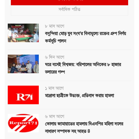
সর্বাধিক পঠিত
৮ মাস আগে
বসুন্দিয়া মোড় যুব সংঘ'র বিনামূল্যে রক্তের গ্রুপ নির্ণয়
কর্মসূচি পালন
৬ দিন আগে
ঘরে বসেই বিশ্বজয়: বরিশালের অনিকের ৮ হাজার
ডলারের গল্প
১ মাস আগে
মাদ্রাসা ছাত্রীকে উত্যক্ত, প্রতিবাদ করায় হামলা
৬ মাস আগে
ভোলায় জামায়াতের হামলায় বিএনপির মহিলা দলের
সাধারণ সম্পাদক সহ আহত 8