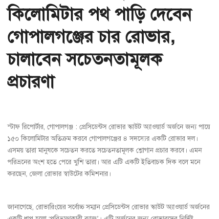
কিলোমিটার পথ পাড়ি দেবেন
গোপালগঞ্জের চার রোভার,
চালাবেন সচেতনতামূলক
প্রচারণা
স্টাফ রিপোর্টার, গোপালগঞ্জ : প্রেসিডেন্টস রোভার স্কাউট অ্যাওয়ার্ড অর্জনে জন্য পায়ে
১৫০ কিলোমিটার অতিক্রম করবে গোপালগঞ্জের ৪ সদস্যের একটি রোভার দল।
এসময় তারা মানুষকে সচেতন করতে সচেতনতামূলক শ্লোগান প্রচার করবে। এমন
পরিভ্রনের অংশ হতে পেরে খুশি তারা। আর এটি একটি ইতিবাচক দিক বলে মনে
করছেন, জেলা রোভার স্বাউটের কমিশনার।
জানাগেছে, রোভারিংয়ের সর্বোচ্চ সম্মান প্রেসিডেন্টস রোভার স্কাউট অ্যাওয়ার্ড অর্জনের
একটি ধাপ হলো ‘পরিভ্রমণকারী ব্যাজ’। এটি অর্জনের জন্য রোভারদের নির্দিষ্ট