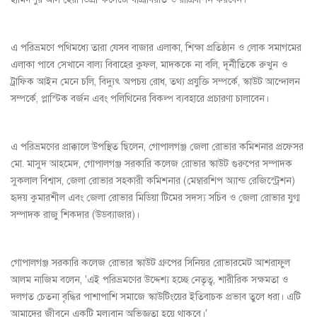
এ পরিভ্রমণে পথিমধ্যে তারা যেসব বাজার এলাকা, শিক্ষা প্রতিষ্ঠান ও লোক সমাগমের
এলাকা পাবে সেখানে বাল্য বিবাহের কুফল, মাদককে না বলি, দূর্নীতিকে রুখুন ও
ট্রাফিক আইন মেনে চলি, বিদ্যুৎ অপচয় রোধ, তথ্য প্রযুক্তি সম্পর্কে, স্কাউট আন্দোলন
সম্পর্কে, প্লাস্টিক বর্জন এবং পলিথিনের বিকল্প ব্যবহারে প্রচারণা চালাবেন।
এ পরিভ্রমণের প্রাক্কালে উপস্থিত ছিলেন, গোপালগঞ্জ জেলা রোভার কমিশনার প্রফেসর
মো. মাসুদ আহমেদ, গোপালগঞ্জ সরকারি কলেজ রোভার স্কাউট গুরুপের সম্পাদক
সুকলাল বিশ্বাস, জেলা রোভার সহকারী কমিশনার (মেম্বারশিপ অ্যান্ড রেজিস্ট্রেশন)
হৃদয় কুমারশীল এবং জেলা রোভার মিডিয়া টিমের সদস্য সচিব ও জেলা রোভার যুগ্ম
সম্পাদক রাজু শিকদার (উডব্যাজার)।
গোপালগঞ্জ সরকারি কলেজ রোভার স্কাউট গ্রুপের সিনিয়র রোভারমেট আশরাফুল
আলম নাজিম বলেন, 'এই পরিভ্রমণের উদ্দেশ্য হচ্ছে নেতৃত্ব, শারীরিক সক্ষমতা ও
দলগত চেতনা বৃদ্ধির পাশাপাশি সমাজে স্কাউটিংয়ের ইতিবাচক প্রভাব তুলে ধরা। এটি
আমাদের জীবনে একটি মূল্যবান অভিজ্ঞতা হয়ে থাকবে।'