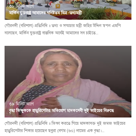
৩৮ মিনিট আগে
মার্কিন যুক্তরাষ্ট্র আমাদের ঘনিষ্টতম মিত্র -তথ্যমন্ত্রী
গৌরনদী (বরিশাল) প্রতিনিধি ॥ তথ্য ও সম্প্রচার মন্ত্রী জহির উদ্দিন স্বপন এমপি
বলেছেন, মার্কিন যুক্তরাষ্ট্র বাস্তবিক অর্থেই আমাদের সব চাইতে...
৩৯ মিনিট আগে
বৃদ্ধা ভিক্ষুককে হাতুরিপেটার অভিযোগ মাদকসেবী দুই ভাইয়ের বিরুদ্ধে
গৌরনদী (বরিশাল) প্রতিনিধি ॥ ভিক্ষা করতে গিয়ে মাদকাসক্ত দুই জমজ ভাইয়ের
হাতুরিপেটার শিকার হয়েছেন ছবুরা বেগম (৬০) নামের এক বৃদ্ধা।...