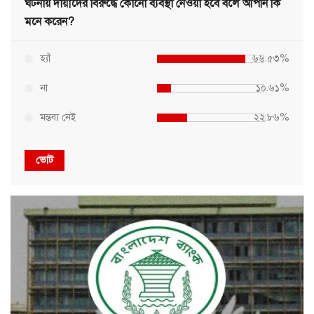
ঘটনায় দায়ীদের বিরুদ্ধে কোনো ব্যবস্থা নেওয়া হবে বলে আপনি কি
মনে করেন?
হ্যাঁ
৬৬.৫৩%
না
১০.৬১%
মন্তব্য নেই
২২.৮৬%
ভোট