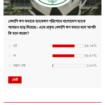
খেলাপি ঋণ কমাতে ব্যাংকঋণ পরিশোধে বাংলাদেশ ব্যাংক
আবারও ছাড় দিয়েছে। এতে প্রকৃত খেলাপি ঋণ কমবে বলে আপনি
কি মনে করেন?
হ্যাঁ
৪৯.৭৩%
না
৪৯.৩৭%
মন্তব্য নেই
০.৮৯%
ভোট