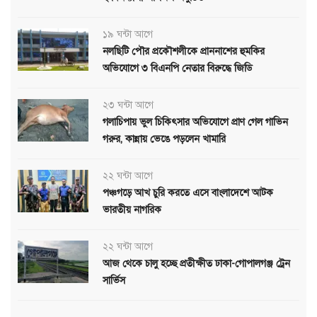
১৯ ঘন্টা আগে
নলছিটি পৌর প্রকৌশলীকে প্রাননাশের হুমকির
অভিযোগে ৩ বিএনপি নেতার বিরুদ্ধে জিডি
২৩ ঘন্টা আগে
গলাচিপায় ভুল চিকিৎসার অভিযোগে প্রাণ গেল গাভিন
গরুর, কান্নায় ভেঙে পড়লেন খামারি
২২ ঘন্টা আগে
পঞ্চগড়ে আখ চুরি করতে এসে বাংলাদেশে আটক
ভারতীয় নাগরিক
২২ ঘন্টা আগে
আজ থেকে চালু হচ্ছে প্রতীক্ষীত ঢাকা-গোপালগঞ্জ ট্রেন
সার্ভিস