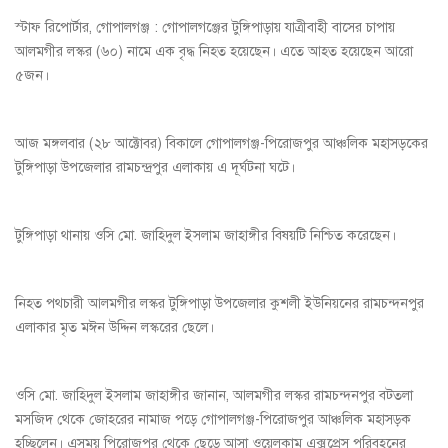
স্টাফ রিপোর্টার, গোপালগঞ্জ : গোপালগঞ্জের টুঙ্গিপাড়ায় যাত্রীবাহী বাসের চাপায়
আলমগীর লস্কর (৬০) নামে এক বৃদ্ধ নিহত হয়েছেন। এতে আহত হয়েছেন আরো
৫জন।
আজ মঙ্গলবার (২৮ আক্টোবর) বিকালে গোপালগঞ্জ-পিরোজপুর আঞ্চলিক মহাসড়কের
টুঙ্গিপাড়া উপজেলার রামচন্দ্রপুর এলাকায় এ দূর্ঘটনা ঘটে।
টুঙ্গিপাড়া থানায় ওসি মো. জাহিদুল ইসলাম জাহাঙ্গীর বিষয়টি নিশ্চিত করেছেন।
নিহত পথচারী আলমগীর লস্কর টুঙ্গিপাড়া উপজেলার কুশলী ইউনিয়নের রামচন্দনপুর
এলাকার মৃত মঈন উদ্দিন লস্করের ছেলে।
ওসি মো. জাহিদুল ইসলাম জাহাঙ্গীর জানান, আলমগীর লস্কর রামচন্দনপুর বটতলা
মসজিদ থেকে জোহরের নামাজ পড়ে গোপালগঞ্জ-পিরোজপুর আঞ্চলিক মহাসড়ক
হচ্ছিলেন। এসময় পিরোজপুর থেকে ছেড়ে আসা ওয়েলকাম এক্সপ্রেস পরিবহনের