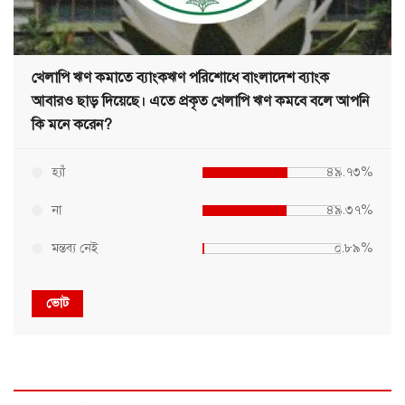
খেলাপি ঋণ কমাতে ব্যাংকঋণ পরিশোধে বাংলাদেশ ব্যাংক
আবারও ছাড় দিয়েছে। এতে প্রকৃত খেলাপি ঋণ কমবে বলে আপনি
কি মনে করেন?
হ্যাঁ
৪৯.৭৩%
না
৪৯.৩৭%
মন্তব্য নেই
০.৮৯%
ভোট