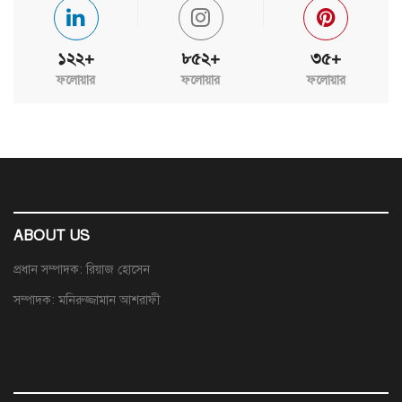
১২২+
৮৫২+
৩৫+
ফলোয়ার
ফলোয়ার
ফলোয়ার
ABOUT US
প্রধান সম্পাদক: রিয়াজ হোসেন
সম্পাদক: মনিরুজ্জামান আশরাফী