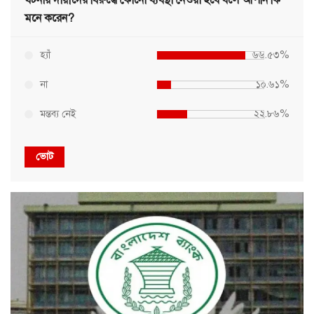
মনে করেন?
হ্যাঁ
৬৬.৫৩%
না
১০.৬১%
মন্তব্য নেই
২২.৮৬%
ভোট