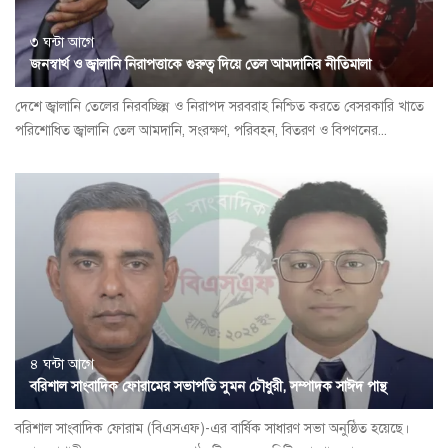
৩ ঘন্টা আগে
জনস্বার্থ ও জ্বালানি নিরাপত্তাকে গুরুত্ব দিয়ে তেল আমদানির নীতিমালা
দেশে জ্বালানি তেলের নিরবচ্ছিন্ন ও নিরাপদ সরবরাহ নিশ্চিত করতে বেসরকারি খাতে
পরিশোধিত জ্বালানি তেল আমদানি, সংরক্ষণ, পরিবহন, বিতরণ ও বিপণনের...
৪ ঘন্টা আগে
বরিশাল সাংবাদিক ফোরামের সভাপতি সুমন চৌধুরী, সম্পাদক সাঈদ পান্থ
বরিশাল সাংবাদিক ফোরাম (বিএসএফ)-এর বার্ষিক সাধারণ সভা অনুষ্ঠিত হয়েছে।