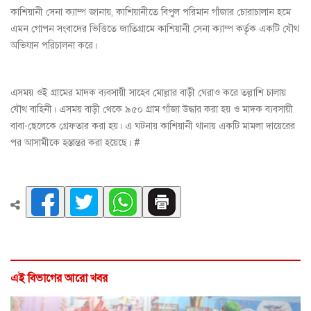
কা‌শিয়া‌নী সেনা ক্যাম্প জানায়, কাশিয়ানীতে বিপুল পরিমান গাঁজার চোরাচালান হমে
এমন গোপন সংবাদের ভিত্তিতে জাতিগ্রামে কা‌শিয়ানী সেনা ক্যাম্প কর্তৃক একটি যৌথ
অভিযান পরিচালনা করে।
এসময় ওই গ্রামের মাদক ব্যবসায়ী সাহেব মোল্লার বাড়ী ঘেরাও করে তল্লাশি চালায়
যৌথ বা‌হিনী। এসময় বাড়ী থেকে ৯৫০ গ্রাম গাঁজা উদ্ধার করা হয় ও মাদক ব্যবসায়ী
বাবা-ছেলেকে গ্রেফতার করা হয়। এ ঘটনায় কাশিয়ানী থানায় একটি মামলা দায়েরের
পর আসামীকে হস্তান্তর করা হয়েছে। #
এই বিভাগের আরো খবর