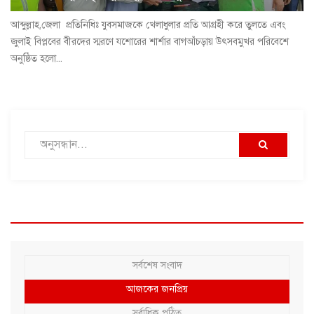
আব্দুল্লাহ,জেলা প্রতিনিধিঃ যুবসমাজকে খেলাধুলার প্রতি আগ্রহী করে তুলতে এবং
জুলাই বিপ্লবের বীরদের স্মরণে যশোরের শার্শার বাগআঁচড়ায় উৎসবমুখর পরিবেশে
অনুষ্ঠিত হলো...
সর্বশেষ সংবাদ
আজকের জনপ্রিয়
সর্বাধিক পঠিত