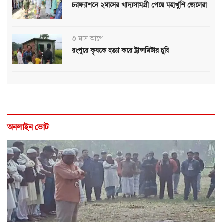
চরফ্যাশনে ২মাসের খাদ্যসামগ্রী পেয়ে মহাখুশি জেলেরা
৩ মাস আগে
রংপুরে কৃষকে হত্যা করে ট্রান্সমিটার চুরি
অনলাইন ভোট