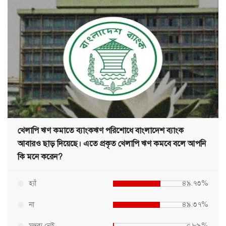
খেলাপি ঋণ কমাতে ব্যাংকঋণ পরিশোধে বাংলাদেশ ব্যাংক
আবারও ছাড় দিয়েছে। এতে প্রকৃত খেলাপি ঋণ কমবে বলে আপনি
কি মনে করেন?
হ্যাঁ
৪৯.৭৩%
না
৪৯.৩৭%
মন্তব্য নেই
০.৮৯%