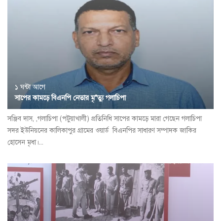
১ ঘন্টা আগে
সাপের কামড়ে বিএনপি নেতার মৃ*ত্যু গলাচিপা
সঞ্জিব দাস, ,গলাচিপা (পটুয়াখালী) প্রতিনিধি সাপের কামড়ে মারা গেছেন গলাচিপা
সদর ইউনিয়নের কালিকাপুর গ্রামের ওয়ার্ড বিএনপির সাধারণ সম্পাদক জাকির
হোসেন মৃধা।...