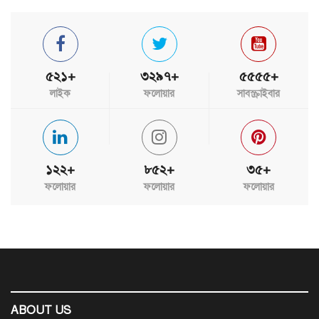
৫২১+
৩২৯৭+
৫৫৫৫+
লাইক
ফলোয়ার
সাবস্ক্রাইবার
১২২+
৮৫২+
৩৫+
ফলোয়ার
ফলোয়ার
ফলোয়ার
ABOUT US