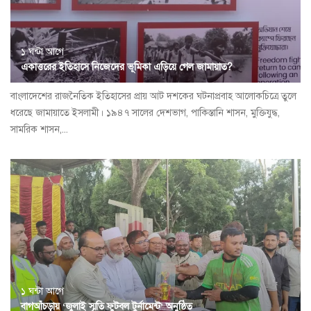
১ ঘন্টা আগে
একাত্তরের ইতিহাসে নিজেদের ভূমিকা এড়িয়ে গেল জামায়াত?
বাংলাদেশের রাজনৈতিক ইতিহাসের প্রায় আট দশকের ঘটনাপ্রবাহ আলোকচিত্রে তুলে
ধরেছে জামায়াতে ইসলামী। ১৯৪৭ সালের দেশভাগ, পাকিস্তানি শাসন, মুক্তিযুদ্ধ,
সামরিক শাসন,...
১ ঘন্টা আগে
বাগআঁচড়ায় ‘জুলাই স্মৃতি ফুটবল টুর্নামেন্ট’ অনুষ্ঠিত