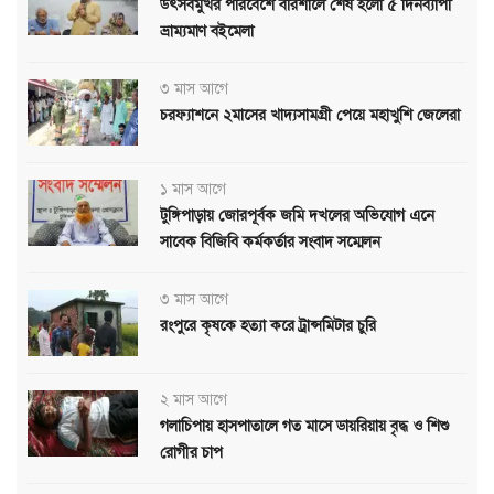
উৎসবমুখর পরিবেশে বরিশালে শেষ হলো ৫ দিনব্যাপী
ভ্রাম্যমাণ বইমেলা
৩ মাস আগে
চরফ্যাশনে ২মাসের খাদ্যসামগ্রী পেয়ে মহাখুশি জেলেরা
১ মাস আগে
টুঙ্গিপাড়ায় জোরপূর্বক জমি দখলের অভিযোগ এনে
সাবেক বিজিবি কর্মকর্তার সংবাদ সম্মেলন
৩ মাস আগে
রংপুরে কৃষকে হত্যা করে ট্রান্সমিটার চুরি
২ মাস আগে
গলাচিপায় হাসপাতালে গত মাসে ডায়রিয়ায় বৃদ্ধ ও শিশু
রোগীর চাপ