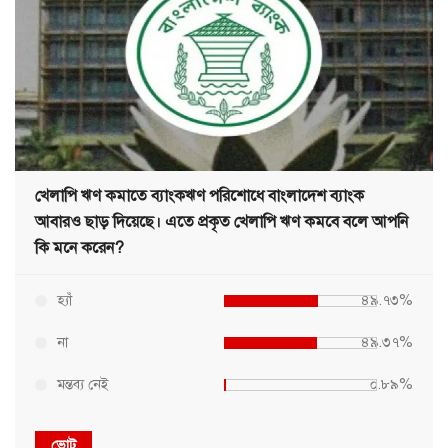
খেলাপি ঋণ কমাতে ব্যাংকঋণ পরিশোধে বাংলাদেশ ব্যাংক
আবারও ছাড় দিয়েছে। এতে প্রকৃত খেলাপি ঋণ কমবে বলে আপনি
কি মনে করেন?
হ্যাঁ
৪৯.৭৩%
না
৪৯.৩৭%
মন্তব্য নেই
০.৮৯%
ভোট