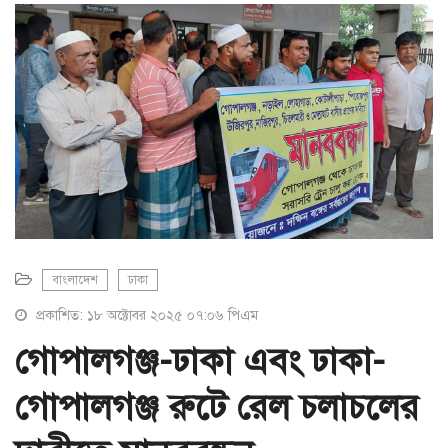
a
t
i
o
n
বাংলাদেশ
ঢাকা
প্রকাশিত: ১৮ অক্টোবর ২০২৫ ০৭:০৬ পিএম
গোপালগঞ্জ-ঢাকা এবং ঢাকা-
গোপালগঞ্জ রুটে রেল চলাচলের