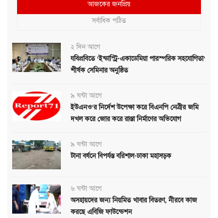
আজকের জনপ্রিয়
সর্বাধিক পঠিত
২ দিন আগে
যবিপ্রবিতে ‘ইন্ডাস্ট্রি-একাডেমিয়া পারস্পরিক সহযোগিতা’
শীর্ষক সেমিনার অনুষ্ঠিত
৯ ঘন্টা আগে
ইউএনও’র নির্দেশ উপেক্ষা করে বিএনপি নেত্রীর জমি
দখল করে জোর করে রাস্তা নির্মাণের অভিযোগ
৯ ঘন্টা আগে
টানা বর্ষনে বিপর্যস্ত বরিশাল-ঢাকা মহাসড়ক
৬ ঘন্টা আগে
অসহায়দের জন্য নিয়মিত খাবার বিতরণ, নীরবে কাজ
করছে এবিজি ফাউন্ডেশন