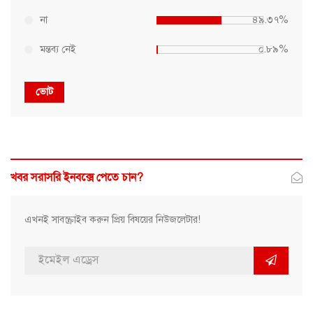
না
৪৯.৩৭%
মন্তব্য নেই
০.৮৯%
ভোট
খবর সরাসরি ইনবক্সে পেতে চান?
এখনই সাবস্ক্রাইব করুন প্রিয় বিষয়ের নিউজলেটার!