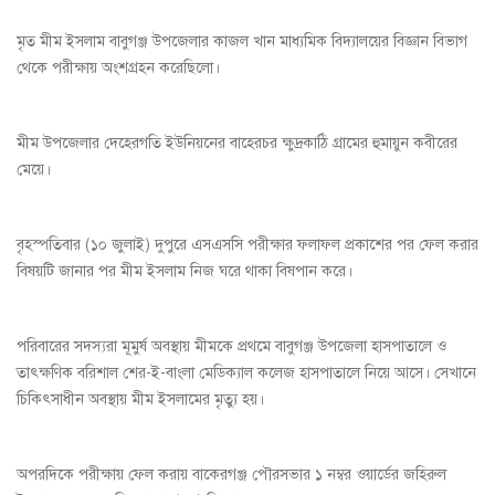
মৃত মীম ইসলাম বাবুগঞ্জ উপজেলার কাজল খান মাধ্যমিক বিদ্যালয়ের বিজ্ঞান বিভাগ
থেকে পরীক্ষায় অংশগ্রহন করেছিলো।
মীম উপজেলার দেহেরগতি ইউনিয়নের বাহেরচর ক্ষুদ্রকাঠি গ্রামের হুমায়ুন কবীরের
মেয়ে।
বৃহস্পতিবার (১০ জুলাই) দুপুরে এসএসসি পরীক্ষার ফলাফল প্রকাশের পর ফেল করার
বিষয়টি জানার পর মীম ইসলাম নিজ ঘরে থাকা বিষপান করে।
পরিবারের সদস্যরা মূমুর্ষ অবস্থায় মীমকে প্রথমে বাবুগঞ্জ উপজেলা হাসপাতালে ও
তাৎক্ষণিক বরিশাল শের-ই-বাংলা মেডিক্যাল কলেজ হাসপাতালে নিয়ে আসে। সেখানে
চিকিৎসাধীন অবস্থায় মীম ইসলামের মৃত্যু হয়।
অপরদিকে পরীক্ষায় ফেল করায় বাকেরগঞ্জ পৌরসভার ১ নম্বর ওয়ার্ডের জহিরুল