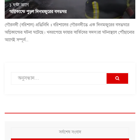
১ ঘন্টা আগে
অগ্নিকান্ডে পুড়ল দিনমজুরের বসতঘর
গৌরনদী (বরিশাল) প্রতিনিধি ॥ বরিশালের গৌরনদীতে এক দিনমজুরের বসতঘরে
অগ্নিকান্ডের ঘটনা ঘটেছে। খবরপেয়ে ফায়ার সার্ভিসের সদস্যরা ঘটনাস্থলে পৌঁছানোর
আগেই সম্পূর্ন...
সর্বশেষ সংবাদ