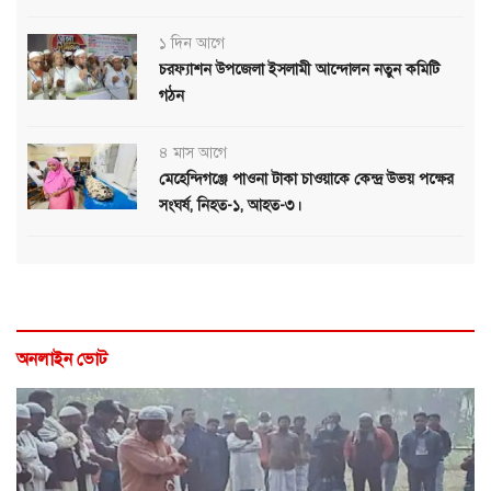
১ দিন আগে
চরফ্যাশন উপজেলা ইসলামী আন্দোলন নতুন কমিটি
গঠন
৪ মাস আগে
মেহেন্দিগঞ্জে পাওনা টাকা চাওয়াকে কেন্দ্র উভয় পক্ষের
সংঘর্ষ, নিহত-১, আহত-৩।
অনলাইন ভোট