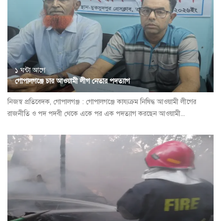
১ ঘন্টা আগে
গোপালগঞ্জে চার আওয়ামী লীগ নেতার পদত্যাগ
নিজস্ব প্রতিবেদক, গোপালগঞ্জ : গোপালগঞ্জে কায্যক্রম নিষিদ্ধ আওয়ামী লীগের
রাজনীতি ও পদ পদবী থেকে একে পর এক পদত্যাগ করছেন আওয়ামী...