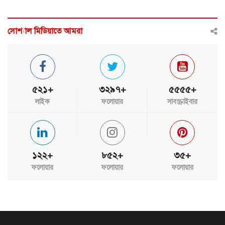
সোশ্যাল মিডিয়াতে আমরা
৫২১+
৩২৯৭+
৫৫৫৫+
লাইক
ফলোয়ার
সাবস্ক্রাইবার
১২২+
৮৫২+
৩৫+
ফলোয়ার
ফলোয়ার
ফলোয়ার