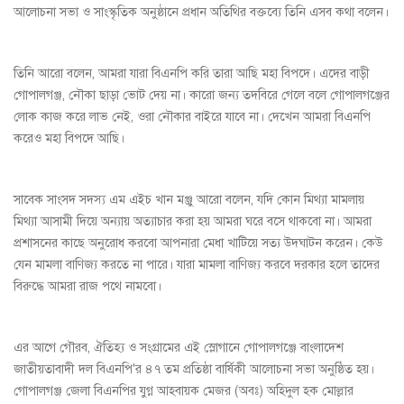
আলোচনা সভা ও সাংস্কৃতিক অনুষ্ঠানে প্রধান অতিথির বক্তব্যে তিনি এসব কথা বলেন।
তিনি আরো বলেন, আমরা যারা বিএনপি করি তারা আছি মহা বিপদে। এদের বাড়ী
গোপালগঞ্জ, নৌকা ছাড়া ভোট দেয় না। কারো জন্য তদবিরে গেলে বলে গোপালগঞ্জের
লোক কাজ করে লাভ নেই, ওরা নৌকার বাইরে যাবে না। দেখেন আমরা বিএনপি
করেও মহা বিপদে আছি।
সাবেক সাংসদ সদস্য এম এইচ খান মঞ্জু আরো বলেন, যদি কোন মিথ্যা মামলায়
মিথ্যা আসামী দিয়ে অন্যায় অত্যাচার করা হয় আমরা ঘরে বসে থাকবো না। আমরা
প্রশাসনের কাছে অনুরোধ করবো আপনারা মেধা খাটিয়ে সত্য উদঘাটন করেন। কেউ
যেন মামলা বাণিজ্য করতে না পারে। যারা মামলা বাণিজ্য করবে দরকার হলে তাদের
বিরুদ্ধে আমরা রাজ পথে নামবো।
এর আগে গৌরব, ঐতিহ্য ও সংগ্রামের এই স্লোগানে গোপালগঞ্জে বাংলাদেশ
জাতীয়তাবাদী দল বিএনপি'র ৪৭ তম প্রতিষ্ঠা বার্ষিকী আলোচনা সভা অনুষ্ঠিত হয়।
গোপালগঞ্জ জেলা বিএনপির যুগ্ন আহবায়ক মেজর (অবঃ) অহিদুল হক মোল্লার