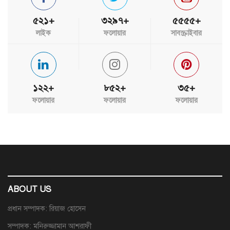
৫২১+
৩২৯৭+
৫৫৫৫+
লাইক
ফলোয়ার
সাবস্ক্রাইবার
১২২+
৮৫২+
৩৫+
ফলোয়ার
ফলোয়ার
ফলোয়ার
ABOUT US
প্রধান সম্পাদক: রিয়াজ হোসেন
সম্পাদক: মনিরুজ্জামান আশরাফী