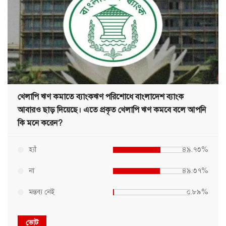
খেলাপি ঋণ কমাতে ব্যাংকঋণ পরিশোধে বাংলাদেশ ব্যাংক
আবারও ছাড় দিয়েছে। এতে প্রকৃত খেলাপি ঋণ কমবে বলে আপনি
কি মনে করেন?
হ্যাঁ
৪৯.৭৩%
না
৪৯.৩৭%
মন্তব্য নেই
০.৮৯%
ভোট