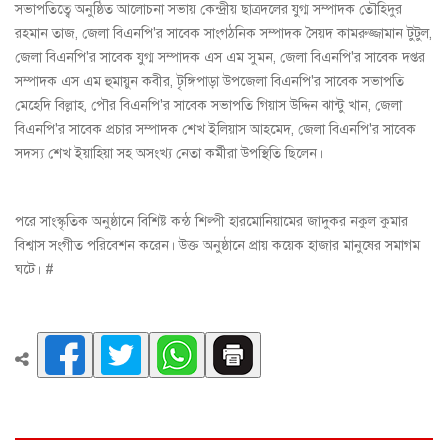
সভাপতিত্বে অনুষ্ঠিত আলোচনা সভায় কেন্দ্রীয় ছাত্রদলের যুগ্ম সম্পাদক তৌহিদুর
রহমান তাজ, জেলা বিএনপি'র সাবেক সাংগঠনিক সম্পাদক সৈয়দ কামরুজ্জামান টুটুল,
জেলা বিএনপি'র সাবেক যুগ্ম সম্পাদক এস এম সুমন, জেলা বিএনপি'র সাবেক দপ্তর
সম্পাদক এস এম হুমায়ুন কবীর, টৃঙ্গিপাড়া উপজেলা বিএনপি'র সাবেক সভাপতি
মেহেদি বিল্লাহ, পৌর বিএনপি'র সাবেক সভাপতি গিয়াস উদ্দিন ঝান্টু খান, জেলা
বিএনপি'র সাবেক প্রচার সম্পাদক শেখ ইলিয়াস আহমেদ, জেলা বিএনপি'র সাবেক
সদস্য শেখ ইয়াহিয়া সহ অসংখ্য নেতা কর্মীরা উপস্থিতি ছিলেন।
পরে সাংস্কৃতিক অনুষ্ঠানে বিশিষ্ট কন্ঠ শিল্পী হারমোনিয়ামের জাদুকর নকুল কুমার
বিশ্বাস সংগীত পরিবেশন করেন। উক্ত অনুষ্ঠানে প্রায় কয়েক হাজার মানুষের সমাগম
ঘটে। #