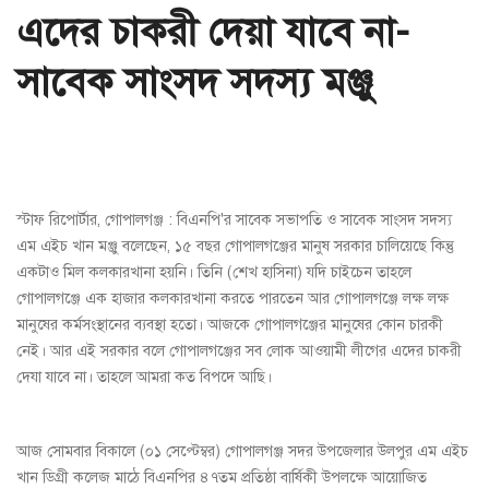
এদের চাকরী দেয়া যাবে না-
সাবেক সাংসদ সদস্য মঞ্জু
স্টাফ রিপোর্টার, গোপালগঞ্জ : বিএনপি'র সাবেক সভাপতি ও সাবেক সাংসদ সদস্য
এম এইচ খান মঞ্জু বলেছেন, ১৫ বছর গোপালগঞ্জের মানুষ সরকার চালিয়েছে কিন্তু
একটাও মিল কলকারখানা হয়নি। তিনি (শেখ হাসিনা) যদি চাইচেন তাহলে
গোপালগঞ্জে এক হাজার কলকারখানা করতে পারতেন আর গোপালগঞ্জে লক্ষ লক্ষ
মানুষের কর্মসংস্থানের ব্যবস্থা হতো। আজকে গোপালগঞ্জের মানুষের কোন চারকী
নেই। আর এই সরকার বলে গোপালগঞ্জের সব লোক আওয়ামী লীগের এদের চাকরী
দেযা যাবে না। তাহলে আমরা কত বিপদে আছি।
আজ সোমবার বিকালে (০১ সেপ্টেম্বর) গোপালগঞ্জ সদর উপজেলার উলপুর এম এইচ
খান ডিগ্রী কলেজ মাঠে বিএনপির ৪৭তম প্রতিষ্ঠা বার্ষিকী উপলক্ষে আয়োজিত