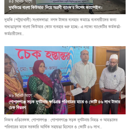
৪৫ মিনিট আগে
দুমকিতে বাংলা কিউআর’ নিয়ে অগ্রণী ব্যাংক'র বিশেষ ক্যাম্পেইন।
দুমকি (পটুয়াখালী) সংবাদদাতা: নগদ টাকার ব্যবহার কমাতে ব্যবসায়ীদের জন‍্য
বাধ্যতামূলক বাংলা কিউআর কোড ব্যবহার শুরু হচ্ছে। এ লক্ষ্যে ব্যাংকটির কর্মকর্তা-
কর্মচারীদের...
৪৬ মিনিট আগে
গোপালগঞ্জে সড়ক দুর্ঘটনায় ক্ষতিগ্রস্ত পরিবারের মাঝে ৩ কোটি ৪৬ লাখ টাকার
চেক বিতরণ
নিজস্ব প্রতিবেদক, গোপালগঞ্জ : গোপালগঞ্জে সড়ক দুর্ঘটনায় নিহত ও আহতদের
পরিবারের মাঝে সরকারি আর্থিক সহায়তা হিসেবে ৩ কোটি ৪৬ লাখ...