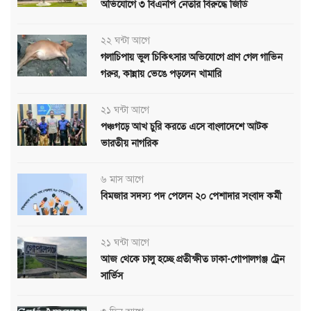
অভিযোগে ৩ বিএনপি নেতার বিরুদ্ধে জিডি
২২ ঘন্টা আগে
গলাচিপায় ভুল চিকিৎসার অভিযোগে প্রাণ গেল গাভিন
গরুর, কান্নায় ভেঙে পড়লেন খামারি
২১ ঘন্টা আগে
পঞ্চগড়ে আখ চুরি করতে এসে বাংলাদেশে আটক
ভারতীয় নাগরিক
৬ মাস আগে
বিমজার সদস্য পদ পেলেন ২০ পেশাদার সংবাদ কর্মী
২১ ঘন্টা আগে
আজ থেকে চালু হচ্ছে প্রতীক্ষীত ঢাকা-গোপালগঞ্জ ট্রেন
সার্ভিস