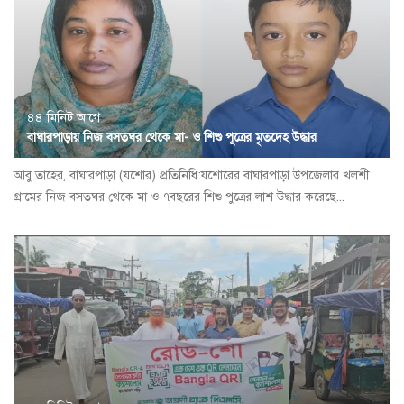
৪৪ মিনিট আগে
বাঘারপাড়ায় নিজ বসতঘর থেকে মা- ও শিশু পূত্রের মৃতদেহ উদ্ধার
আবু তাহের, বাঘারপাড়া (যশোর) প্রতিনিধি:যশোরের বাঘারপাড়া উপজেলার খলশী
গ্রামের নিজ বসতঘর থেকে মা ও ৭বছরের শিশু পুত্রের লাশ উদ্ধার করেছে...