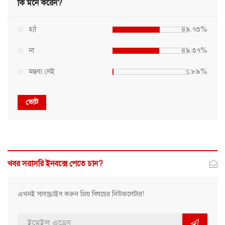
কি মনে করেন?
হ্যাঁ
৪৯.৭৩%
না
৪৯.৩৭%
মন্তব্য নেই
০.৮৯%
ভোট
খবর সরাসরি ইনবক্সে পেতে চান?
এখনই সাবস্ক্রাইব করুন প্রিয় বিষয়ের নিউজলেটার!