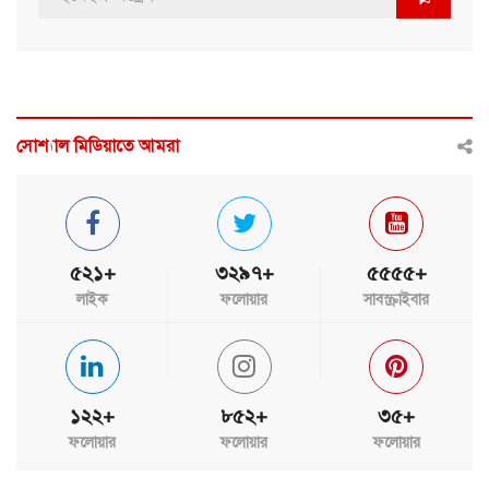
সোশ্যাল মিডিয়াতে আমরা
৫২১+
৩২৯৭+
৫৫৫৫+
লাইক
ফলোয়ার
সাবস্ক্রাইবার
১২২+
৮৫২+
৩৫+
ফলোয়ার
ফলোয়ার
ফলোয়ার