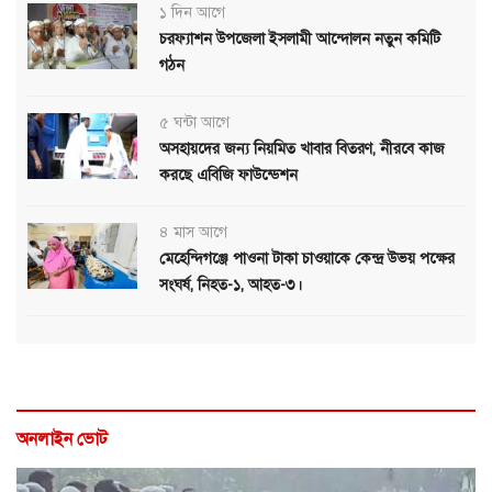
১ দিন আগে
চরফ্যাশন উপজেলা ইসলামী আন্দোলন নতুন কমিটি
গঠন
৫ ঘন্টা আগে
অসহায়দের জন্য নিয়মিত খাবার বিতরণ, নীরবে কাজ
করছে এবিজি ফাউন্ডেশন
৪ মাস আগে
মেহেন্দিগঞ্জে পাওনা টাকা চাওয়াকে কেন্দ্র উভয় পক্ষের
সংঘর্ষ, নিহত-১, আহত-৩।
অনলাইন ভোট