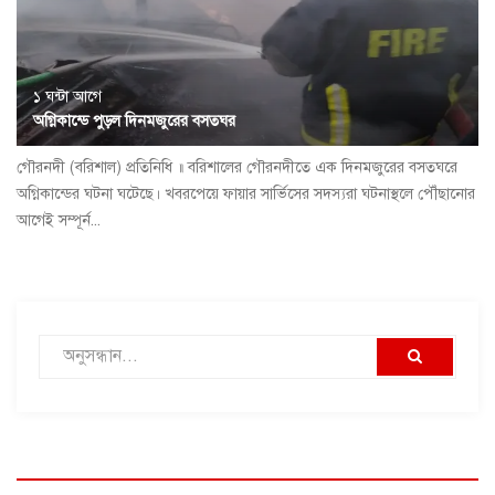
১ ঘন্টা আগে
অগ্নিকান্ডে পুড়ল দিনমজুরের বসতঘর
গৌরনদী (বরিশাল) প্রতিনিধি ॥ বরিশালের গৌরনদীতে এক দিনমজুরের বসতঘরে
অগ্নিকান্ডের ঘটনা ঘটেছে। খবরপেয়ে ফায়ার সার্ভিসের সদস্যরা ঘটনাস্থলে পৌঁছানোর
আগেই সম্পূর্ন...