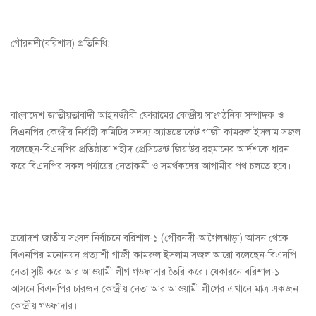
গৌরনদী(বরিশাল) প্রতিনিধি:
বাংলাদেশ জাতীয়তাবাদী আইনজীবী ফোরামের কেন্দ্রীয় সাংগঠনিক সম্পাদক ও
বিএনপির কেন্দ্রীয় নির্বাহী কমিটির সদস্য অ্যাডভোকেট গাজী কামরুল ইসলাম সজল
বলেছেন-বিএনপির প্রতিষ্ঠাতা শহীদ প্রেসিডেন্ট জিয়াউর রহমানের আর্দশকে ধারন
করে বিএনপির সকল পর্যায়ের নেতাকর্মী ও সমর্থকদের আগামীর পথ চলতে হবে।
ত্রয়োদশ জাতীয় সংসদ নির্বাচনে বরিশাল-১ (গৌরনদী-আগৈলঝাড়া) আসন থেকে
বিএনপির মনোনয়ন প্রত্যাশী গাজী কামরুল ইসলাম সজল আরো বলেছেন-বিএনপি
নেতা সৃষ্টি করে আর আওয়ামী লীগ গডফাদার তৈরি করে। যেকারনে বরিশাল-১
আসনে বিএনপির চারজন কেন্দ্রীয় নেতা আর আওয়ামী লীগের এখানে মাত্র একজন
কেন্দ্রীয় গডফাদার।