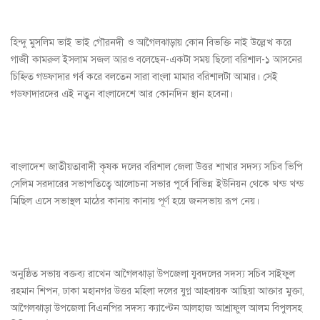
হিন্দু মুসলিম ভাই ভাই গৌরনদী ও আগৈলঝাড়ায় কোন বিভক্তি নাই উল্লেখ করে
গাজী কামরুল ইসলাম সজল আরও বলেছেন-একটা সময় ছিলো বরিশাল-১ আসনের
চিহ্নিত গডফাদার গর্ব করে বলতেন সারা বাংলা মামার বরিশালটা আমার। সেই
গডফাদারদের এই নতুন বাংলাদেশে আর কোনদিন স্থান হবেনা।
বাংলাদেশ জাতীয়তাবাদী কৃষক দলের বরিশাল জেলা উত্তর শাখার সদস্য সচিব ভিপি
সেলিম সরদারের সভাপতিত্বে আলোচনা সভার পূর্বে বিভিন্ন ইউনিয়ন থেকে খন্ড খন্ড
মিছিল এসে সভাস্থল মাঠের কানায় কানায় পূর্ণ হয়ে জনসভায় রূপ নেয়।
অনুষ্ঠিত সভায় বক্তব্য রাখেন আগৈলঝাড়া উপজেলা যুবদলের সদস্য সচিব সাইফুল
রহমান শিপন, ঢাকা মহানগর উত্তর মহিলা দলের যুগ্ন আহবায়ক আছিয়া আক্তার মুক্তা,
আগৈলঝাড়া উপজেলা বিএনপির সদস্য ক্যাপ্টেন আলহাজ আশ্রাফুল আলম বিপুলসহ