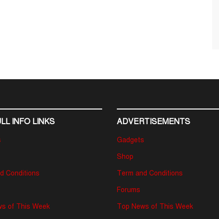
LL INFO LINKS
ADVERTISEMENTS
s
Gadgets
Shop
d Conditions
Term and Conditions
Forums
s of This Week
Top News of This Week