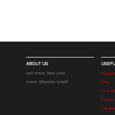
ABOUT US
USEFU
প্রধান সম্পাদক: রিয়াজ হোসেন
Gadget
সম্পাদক: মনিরুজ্জামান আশরাফী
Shop
Term an
Forums
Top New