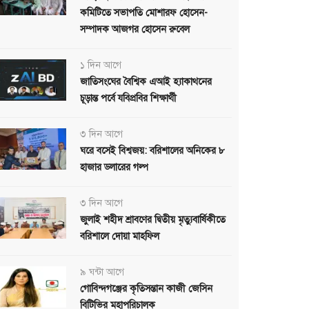
কমিটিতে সভাপতি মোশারফ হোসেন-
সম্পাদক আজগর হোসেন রুবেল
১ দিন আগে
জাতিসংঘের বৈশ্বিক এআই হ্যাকাথনের
চূড়ান্ত পর্বে যবিপ্রবির শিক্ষার্থী
৩ দিন আগে
ঘরে বসেই বিশ্বজয়: বরিশালের অনিকের ৮
হাজার ডলারের গল্প
৩ দিন আগে
জুলাই শহীদ শ্রাবণের দ্বিতীয় মৃত্যুবার্ষিকীতে
বরিশালে দোয়া মাহফিল
৯ ঘন্টা আগে
গোবিন্দগঞ্জের কৃতিসন্তান কাজী জেসিন
বিটিভির মহাপরিচালক