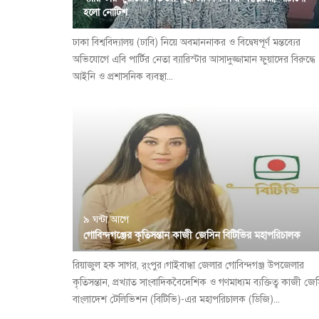
হলো নোটিশ
ঢাকা বিশ্ববিদ্যালয় (ঢাবি) নিয়ে অবমাননাকর ও বিদ্বেষপূর্ণ মন্তব্যের
অভিযোগে এবি পার্টির নেতা ব্যারিস্টার আসাদুজ্জামান ফুয়াদের বিরুদ্ধে
আইনি ও প্রশাসনিক ব্যবস্থা...
৯ ঘন্টা আগে
গোবিন্দগঞ্জের কৃতিসন্তান কাজী জেসিন বিটিভির মহাপরিচালক
রিয়াজুল হক সাগর, র্ংপুর।গাইবান্ধা জেলার গোবিন্দগঞ্জ উপজেলার
কৃতিসন্তান, প্রখ্যাত সাংবাদিকবৈদেশিক ও গণমাধ্যম ব্যক্তিত্ব কাজী জে
বাংলাদেশ টেলিভিশন (বিটিভি)-এর মহাপরিচালক (ডিজি)...