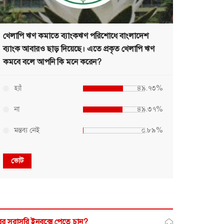
খেলাপি ঋণ কমাতে ব্যাংকঋণ পরিশোধে বাংলাদেশ
ব্যাংক আবারও ছাড় দিয়েছে। এতে প্রকৃত খেলাপি ঋণ
কমবে বলে আপনি কি মনে করেন?
হ্যাঁ
৪৯.৭৩%
না
৪৯.৩৭%
মন্তব্য নেই
০.৮৯%
ভোট
র সরাসরি ইনবক্সে পেতে চান?