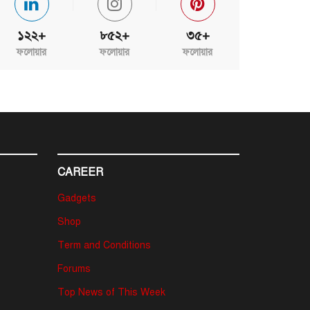
১২২+
৮৫২+
৩৫+
ফলোয়ার
ফলোয়ার
ফলোয়ার
CAREER
Gadgets
Shop
Term and Conditions
Forums
Top News of This Week