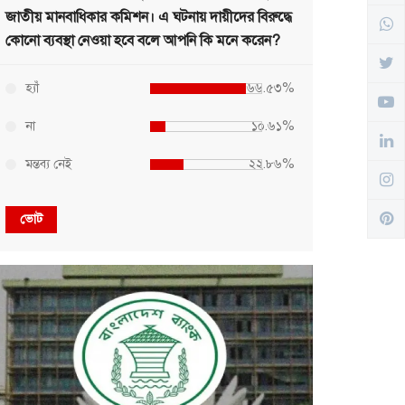
জাতীয় মানবাধিকার কমিশন। এ ঘটনায় দায়ীদের বিরুদ্ধে
কোনো ব্যবস্থা নেওয়া হবে বলে আপনি কি মনে করেন?
হ্যাঁ
৬৬.৫৩%
না
১০.৬১%
মন্তব্য নেই
২২.৮৬%
ভোট