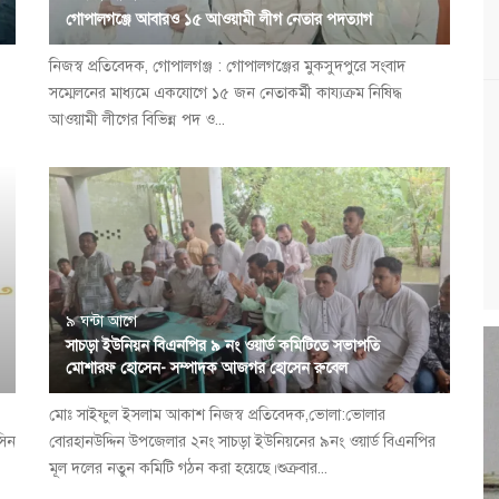
গোপালগঞ্জে আবারও ১৫ আওয়ামী লীগ নেতার পদত্যাগ
নিজস্ব প্রতিবেদক, গোপালগঞ্জ : গোপালগঞ্জের মুকসুদপুরে সংবাদ
সম্মেলনের মাধ্যমে একযোগে ১৫ জন নেতাকর্মী কায্যক্রম নিষিদ্ধ
আওয়ামী লীগের বিভিন্ন পদ ও...
৯ ঘন্টা আগে
সাচড়া ইউনিয়ন বিএনপির ৯ নং ওয়ার্ড কমিটিতে সভাপতি
মোশারফ হোসেন- সম্পাদক আজগর হোসেন রুবেল
মোঃ সাইফুল ইসলাম আকাশ নিজস্ব প্রতিবেদক,ভোলা:ভোলার
সিন
বোরহানউদ্দিন উপজেলার ২নং সাচড়া ইউনিয়নের ৯নং ওয়ার্ড বিএনপির
মূল দলের নতুন কমিটি গঠন করা হয়েছে।শুক্রবার...