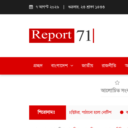
৭ আগস্ট ২০২৬
|
শুক্রবার, ২৩ শ্রাবণ ১৪৩৩
প্রচ্ছদ
বাংলাদেশ
জাতীয়
রাজনীতি
অ
আলোচিত সংব
শিরোনামঃ
র ফুয়াদের বক্তব্যে ক্ষুব্ধ ঢাবি শিক্ষার্থী-সংশ্লিষ্টরা, পাঠানো হলো নোটিশ
ক্যাফে আমাজন