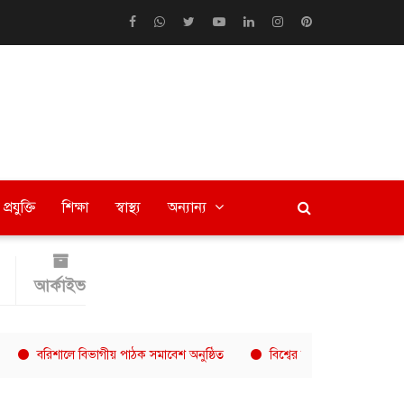
প্রযুক্তি
শিক্ষা
স্বাস্থ্য
অন্যান্য
আর্কাইভ
শালে বিভাগীয় পাঠক সমাবেশ অনুষ্ঠিত
বিশ্বের অন্যতম দ্রুত বর্ধনশীল কফি চে