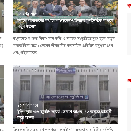
খব
১০ ঘন্টা আগে
ক্যাফে আমাজনের মাধ্যমে বাংলাদেশ-থাইল্যান্ড অর্থনৈতিক সম্পর্কে
নতুন সংযোগ
ন
বাংলাদেশের দ্রুত বিকাশমান কফি ও ক্যাফে সংস্কৃতিতে যুক্ত হলো নতুন
্ট)
আন্তর্জাতিক মাত্রা। দেশের শীর্ষস্থানীয় ব্যবসায়িক প্রতিষ্ঠান বসুন্ধরা গ্রুপ
এবং থাইল্যান্ডের...
স
১৫ ঘন্টা আগে
টুঙ্গিপাড়ায় ‘৩৬ জুলাই’ স্মারক তোরণে আগুন, ৭৫ জনকে আসামী
করে মামলা
মান
নিজস্ব প্রতিবেদক, গোপালগঞ্জ : জুলাই গণ-অভ্যুত্থানের দ্বিতীয় বর্ষপূর্তি