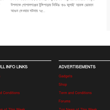
ি
উপলক্ষে গোপালগঞ্জের টুঙ্গিপাড়ায় নির্মিত ‘৩৬ জুলাই’ স্মারক তোরণে
আগুন দেওয়ার ঘটনায় ৭৫...
LL INFO LINKS
ADVERTISEMENTS
s
Gadgets
Shop
d Conditions
Term and Conditions
Forums
s of This Week
Top News of This Week