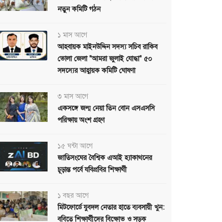
নতুন কমিটি গঠন
১ মাস আগে
আহবায়ক মাইনউদ্দিন সদস্য সচিব রাকিব
ভোলা জেলা "আমরা জুলাই যোদ্ধা" ৫০
সদস্যের আহ্বায়ক কমিটি ঘোষণা
৩ মাস আগে
একসঙ্গে জন্ম নেয়া তিন বোন এসএসসি
পরিক্ষায় অংশ গ্রহণ
১৫ ঘন্টা আগে
জাতিসংঘের বৈশ্বিক এআই হ্যাকাথনের
চূড়ান্ত পর্বে যবিপ্রবির শিক্ষার্থী
১ বছর আগে
মিটফোর্ডে যুবদল নেতার হাতে ব্যবসায়ী খুন:
ববিতে শিক্ষার্থীদের বিক্ষোভ ও সড়ক