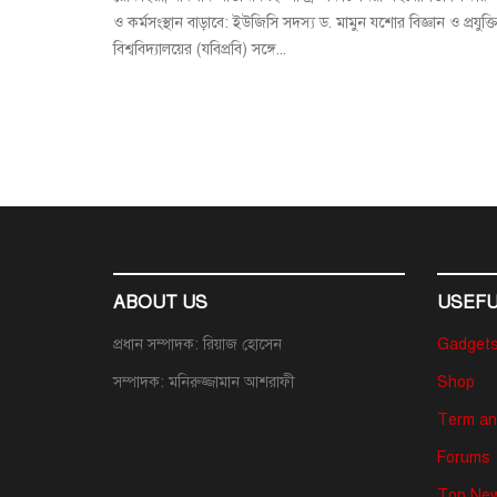
ও কর্মসংস্থান বাড়াবে: ইউজিসি সদস্য ড. মামুন যশোর বিজ্ঞান ও প্রযুক্ত
বিশ্ববিদ্যালয়ের (যবিপ্রবি) সঙ্গে...
ABOUT US
USEFU
প্রধান সম্পাদক: রিয়াজ হোসেন
Gadget
সম্পাদক: মনিরুজ্জামান আশরাফী
Shop
Term an
Forums
Top New