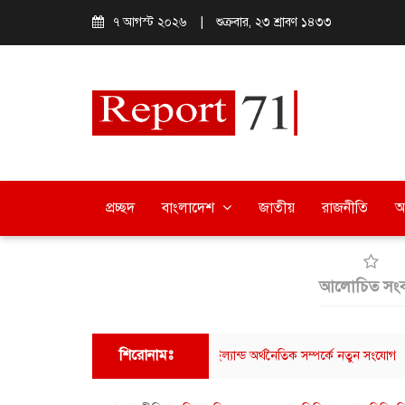
৭ আগস্ট ২০২৬
|
শুক্রবার, ২৩ শ্রাবণ ১৪৩৩
প্রচ্ছদ
বাংলাদেশ
জাতীয়
রাজনীতি
অ
আলোচিত সংব
শিরোনামঃ
াফে আমাজনের মাধ্যমে বাংলাদেশ-থাইল্যান্ড অর্থনৈতিক সম্পর্কে নতুন সংযোগ
ছাত