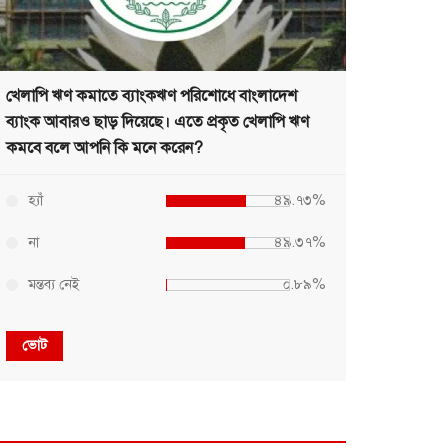
খেলাপি ঋণ কমাতে ব্যাংকঋণ পরিশোধে বাংলাদেশ
ব্যাংক আবারও ছাড় দিয়েছে। এতে প্রকৃত খেলাপি ঋণ
কমবে বলে আপনি কি মনে করেন?
হ্যাঁ
৪৯.৭৩%
না
৪৯.৩৭%
মন্তব্য নেই
০.৮৯%
ভোট