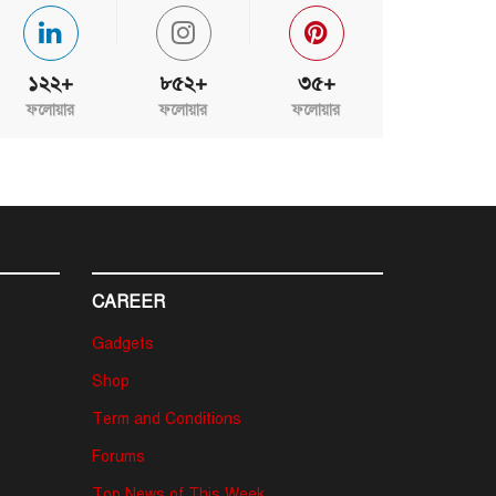
১২২+
৮৫২+
৩৫+
ফলোয়ার
ফলোয়ার
ফলোয়ার
CAREER
Gadgets
Shop
Term and Conditions
Forums
Top News of This Week