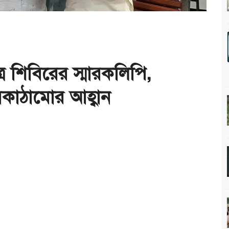
 শিবিরের স্মারকলিপি,
বকাঠামোর আহ্বান