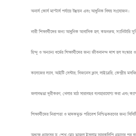
অনার্স কোর্স মাস্টার্স পর্যায়ে উন্নয়ন এবং আধুনিক বিষয় সংযোজন।
নারী শিক্ষার্থীদের জন্য আধুনিক আবাসিক হল, কমনরুম, স্যানিটারি সুব
হিন্দু ও অন্যান্য ধর্মের শিক্ষার্থীদের জন্য জীবনানন্দ দাশ হল সংস্কার
কলেজের ল্যাব, আইটি সেন্টার, বিজনেস ক্লাব, লাইব্রেরি, কেন্দ্রীয় 
জলাবদ্ধতা দূরীকরণ, খেলার মাঠ সারাবছর ব্যবহারযোগ্য করা এবং ক্যাম্পা
শিক্ষার্থীদের নিরাপত্তা ও মাদকমুক্ত পরিবেশ নিশ্চিতকরণের জন্য সিসিটিভি
অধ্যক্ষ প্রফেসর ড. শেখ মোঃ তাজুল ইসলাম স্মারকলিপি গ্রহণের পর বলে