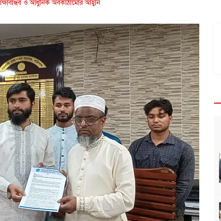
িক্ষাবান্ধব ও আধুনিক অবকাঠামোর আহ্বান