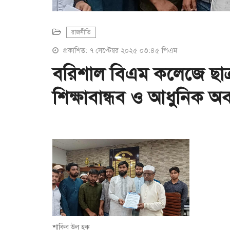
রাজনীতি
প্রকাশিত: ৭ সেপ্টেম্বর ২০২৫ ০৩:৪৫ পিএম
বরিশাল বিএম কলেজে ছাত্র
শিক্ষাবান্ধব ও আধুনিক অ
শাকিব উল হক