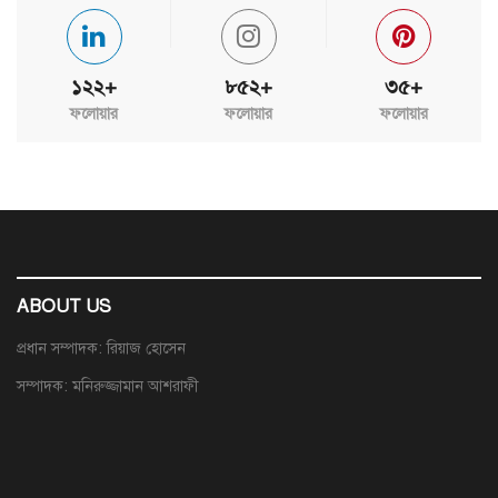
১২২+
৮৫২+
৩৫+
ফলোয়ার
ফলোয়ার
ফলোয়ার
ABOUT US
প্রধান সম্পাদক: রিয়াজ হোসেন
সম্পাদক: মনিরুজ্জামান আশরাফী