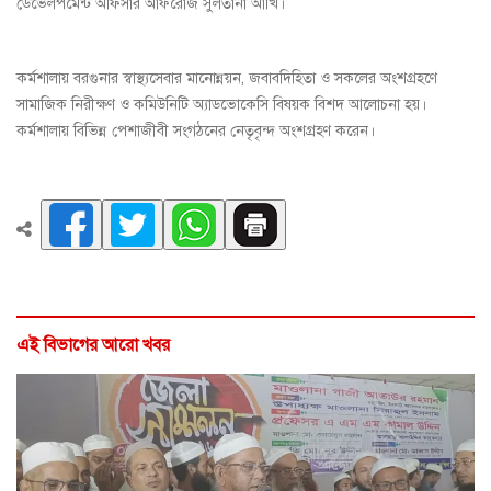
ডেভেলপমেন্ট অফিসার আফরোজ সুলতানা আঁখি।
কর্মশালায় বরগুনার স্বাস্থ্যসেবার মানোন্নয়ন, জবাবদিহিতা ও সকলের অংশগ্রহণে
সামাজিক নিরীক্ষণ ও কমিউনিটি অ্যাডভোকেসি বিষয়ক বিশদ আলোচনা হয়।
কর্মশালায় বিভিন্ন পেশাজীবী সংগঠনের নেতৃবৃন্দ অংশগ্রহণ করেন।
এই বিভাগের আরো খবর