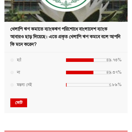
খেলাপি ঋণ কমাতে ব্যাংকঋণ পরিশোধে বাংলাদেশ ব্যাংক
আবারও ছাড় দিয়েছে। এতে প্রকৃত খেলাপি ঋণ কমবে বলে আপনি
কি মনে করেন?
হ্যাঁ
৪৯.৭৩%
না
৪৯.৩৭%
মন্তব্য নেই
০.৮৯%
ভোট