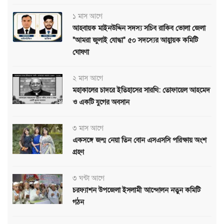
১ মাস আগে
আহবায়ক মাইনউদ্দিন সদস্য সচিব রাকিব ভোলা জেলা
"আমরা জুলাই যোদ্ধা" ৫০ সদস্যের আহ্বায়ক কমিটি
ঘোষণা
২ মাস আগে
মহাকালের চাদরে ইতিহাসের সারথি: তোফায়েল আহমেদ
ও একটি যুগের অবসান
৩ মাস আগে
একসঙ্গে জন্ম নেয়া তিন বোন এসএসসি পরিক্ষায় অংশ
গ্রহণ
৩ ঘন্টা আগে
চরফ্যাশন উপজেলা ইসলামী আন্দোলন নতুন কমিটি
গঠন