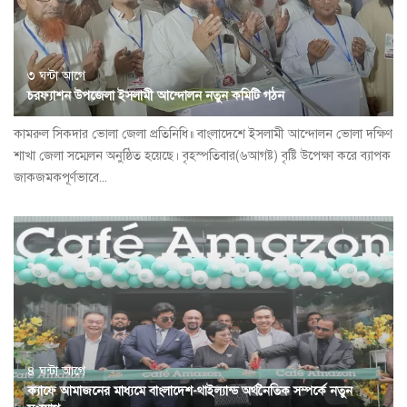
৩ ঘন্টা আগে
চরফ্যাশন উপজেলা ইসলামী আন্দোলন নতুন কমিটি গঠন
কামরুল সিকদার ভোলা জেলা প্রতিনিধি॥ বাংলাদেশে ইসলামী আন্দোলন ভোলা দক্ষিণ
শাখা জেলা সম্মেলন অনুষ্ঠিত হয়েছে। বৃহস্পতিবার(৬আগষ্ট) বৃষ্টি উপেক্ষা করে ব্যাপক
জাকজমকপূর্ণভাবে...
৪ ঘন্টা আগে
ক্যাফে আমাজনের মাধ্যমে বাংলাদেশ-থাইল্যান্ড অর্থনৈতিক সম্পর্কে নতুন