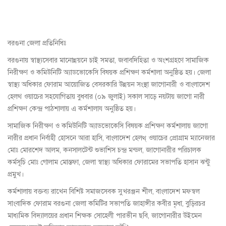
বরগুনা জেলা প্রতিনিধিঃ
বরগুনায় স্বাস্থ্যসেবার মানোন্নয়নে চাই সমতা, জবাবদিহিতা ও অংশগ্রহণে সামাজিক
নিরীক্ষণ ও কমিউনিটি অ্যাডভোকেসি বিষয়ক প্রশিক্ষণ কর্মশালা অনুষ্ঠিত হয়। জেলা
স্বাস্থ্য অধিকার ফোরাম আয়োজিত বেসরকারি উন্নয়ন সংস্থা জাগোনারী ও বাংলাদেশ
হেলথ ওয়াচের সহযোগিতায় বুধবার (০৯ জুলাই) সকাল সাড়ে নয়টায় জাগো নারী
প্রশিক্ষণ কেন্দ্র পাঠশালায় এ কর্মশালায অনুষ্ঠিত হয়।
সামাজিক নিরীক্ষণ ও কমিউনিটি অ্যাডভোকেসি বিষয়ক প্রশিক্ষণ কর্মশালায় জাগো
নারীর প্রধান নির্বাহী হোসনে আরা হাসি, বাংলাদেশ হেলথ্ ওয়াচের প্রোগ্রাম ম্যানেজার
মোঃ মোরশেদ আলম, কনসালটেন্ট শুভাশিস চন্দ্র মন্ডল, জাগোনারীর পরিচালক
কর্মসূচি মোঃ গোলাম মোস্তফা, জেলা স্বাস্থ্য অধিকার ফোরামের সভাপতি হাসান ঝন্টু
প্রমুখ।
কর্মশালায় বক্তব্য রাখেন বিশিষ্ট সমাজসেবক সুখরঞ্জন শীল, বাংলাদেশ মফস্বল
সাংবাদিক ফোরাম বরগুনা জেলা কমিটির সভাপতি জাহাঙ্গীর কবীর মৃধা, বুড়িরচর
মাধ্যমিক বিদ্যালয়ের প্রধান শিক্ষক সোহেলী পারভীন ছবি, জাগোনারীর উইমেন