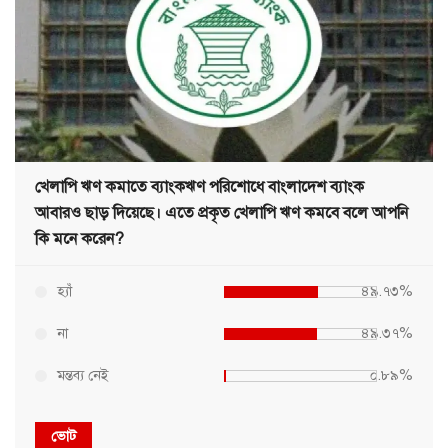
খেলাপি ঋণ কমাতে ব্যাংকঋণ পরিশোধে বাংলাদেশ ব্যাংক
আবারও ছাড় দিয়েছে। এতে প্রকৃত খেলাপি ঋণ কমবে বলে আপনি
কি মনে করেন?
হ্যাঁ
৪৯.৭৩%
না
৪৯.৩৭%
মন্তব্য নেই
০.৮৯%
ভোট