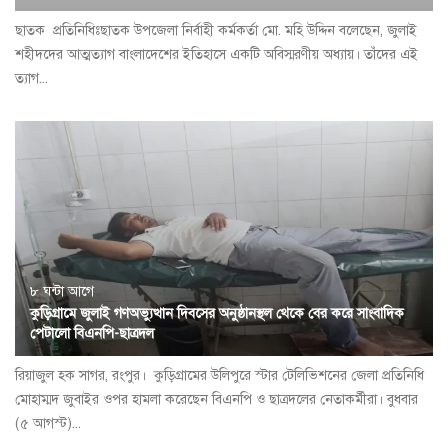
ছাতক প্রতি‌নি‌ধিঃছাতক উপজেলা নির্বাহী কর্মকর্তা মো. মহি উদ্দিন বলেছেন, জুলাই
শহীদদের আত্মত্যাগ বাংলাদেশের ইতিহাসে একটি অবিস্মরণীয় অধ্যায়। তাঁদের এই
ত্যাগ...
৮ ঘন্টা আগে
কুড়িগ্রামে জুলাই গণঅভ্যুত্থান দিবসের অনুষ্ঠানস্থল থেকে বের করে সাংবাদিক
পেটালো বিএনপি-ছাত্রদল
রিয়াজুল হক সাগর, রংপুর। কুড়িগ্রামের উলিপুরে স্টার টেলিভিশনের জেলা প্রতিনিধি
মোহাম্মদ জুবাইর ওপর হামলা করেছেন বিএনপি ও ছাত্রদলের নেতাকর্মীরা। বুধবার
(৫ আগস্ট)...