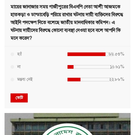
মায়ের জানাজার সময় গাজীপুরের বিএনপি নেতা আলী আজমকে
হাতকড়া ও ডান্ডাবেড়ি পরিয়ে রাখার ঘটনায় দায়ী ব্যক্তিদের বিরুদ্ধে
আইনি পদক্ষেপ নিতে বলেছে জাতীয় মানবাধিকার কমিশন। এ
ঘটনায় দায়ীদের বিরুদ্ধে কোনো ব্যবস্থা নেওয়া হবে বলে আপনি কি
মনে করেন?
হ্যাঁ
৬৬.৫৩%
না
১০.৬১%
মন্তব্য নেই
২২.৮৬%
ভোট