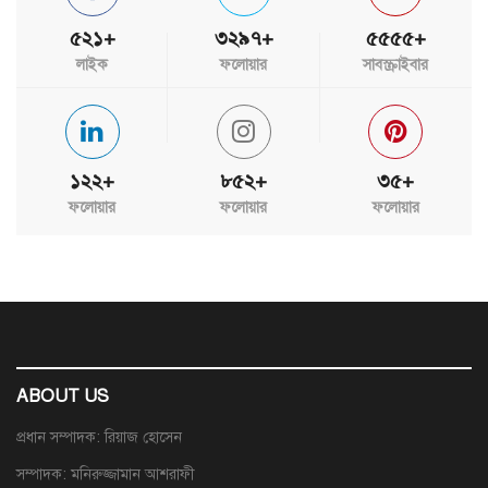
৫২১+
৩২৯৭+
৫৫৫৫+
লাইক
ফলোয়ার
সাবস্ক্রাইবার
১২২+
৮৫২+
৩৫+
ফলোয়ার
ফলোয়ার
ফলোয়ার
ABOUT US
প্রধান সম্পাদক: রিয়াজ হোসেন
সম্পাদক: মনিরুজ্জামান আশরাফী