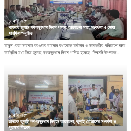
৮ ঘন্টা আগে
বামনায় জুলাই গণঅভ্যুত্থান দিবস পালন: আলোচনা সভা, সংবর্ধনা ও দোয়া
মাহফিল অনুষ্ঠিত
​মাসুদ রেজা ফয়সাল:বরগুনার বামনায় যথাযোগ্য মর্যাদায় ও ভাবগম্ভীর পরিবেশে নানা
কর্মসূচির মধ্য দিয়ে জুলাই গণঅভ্যুত্থান দিবস পালিত হয়েছে। দিবসটি উপলক্ষে...
৮ ঘন্টা আগে
ছাতকে জুলাই গণ-অভ্যুত্থান দিবসে আলোচনা, জুলাই যোদ্ধাদের সংবর্ধনা ও
পুরস্কার বিতরণ