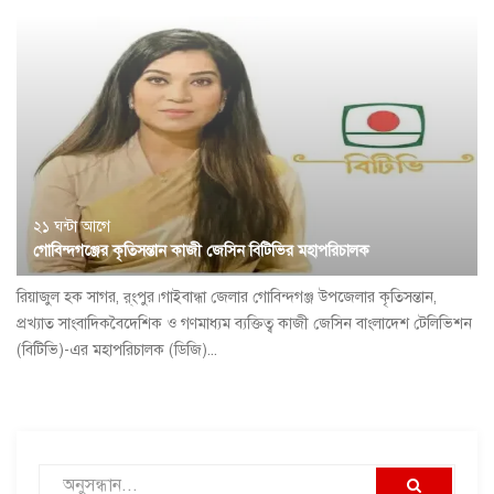
২১ ঘন্টা আগে
গোবিন্দগঞ্জের কৃতিসন্তান কাজী জেসিন বিটিভির মহাপরিচালক
রিয়াজুল হক সাগর, র্ংপুর।গাইবান্ধা জেলার গোবিন্দগঞ্জ উপজেলার কৃতিসন্তান,
প্রখ্যাত সাংবাদিকবৈদেশিক ও গণমাধ্যম ব্যক্তিত্ব কাজী জেসিন বাংলাদেশ টেলিভিশন
(বিটিভি)-এর মহাপরিচালক (ডিজি)...