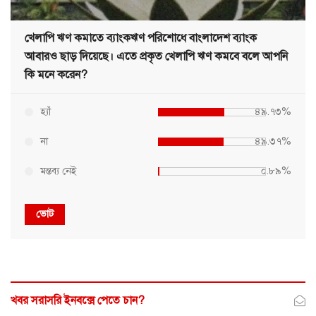
খেলাপি ঋণ কমাতে ব্যাংকঋণ পরিশোধে বাংলাদেশ ব্যাংক
আবারও ছাড় দিয়েছে। এতে প্রকৃত খেলাপি ঋণ কমবে বলে আপনি
কি মনে করেন?
হ্যাঁ
৪৯.৭৩%
না
৪৯.৩৭%
মন্তব্য নেই
০.৮৯%
ভোট
খবর সরাসরি ইনবক্সে পেতে চান?