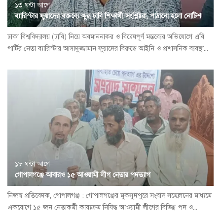
১৩ ঘন্টা আগে
ব্যারিস্টার ফুয়াদের বক্তব্যে ক্ষুব্ধ ঢাবি শিক্ষার্থী-সংশ্লিষ্টরা, পাঠানো হলো নোটিশ
ঢাকা বিশ্ববিদ্যালয় (ঢাবি) নিয়ে অবমাননাকর ও বিদ্বেষপূর্ণ মন্তব্যের অভিযোগে এবি
পার্টির নেতা ব্যারিস্টার আসাদুজ্জামান ফুয়াদের বিরুদ্ধে আইনি ও প্রশাসনিক ব্যবস্থা...
১৮ ঘন্টা আগে
গোপালগঞ্জে আবারও ১৫ আওয়ামী লীগ নেতার পদত্যাগ
নিজস্ব প্রতিবেদক, গোপালগঞ্জ : গোপালগঞ্জের মুকসুদপুরে সংবাদ সম্মেলনের মাধ্যমে
একযোগে ১৫ জন নেতাকর্মী কায্যক্রম নিষিদ্ধ আওয়ামী লীগের বিভিন্ন পদ ও...