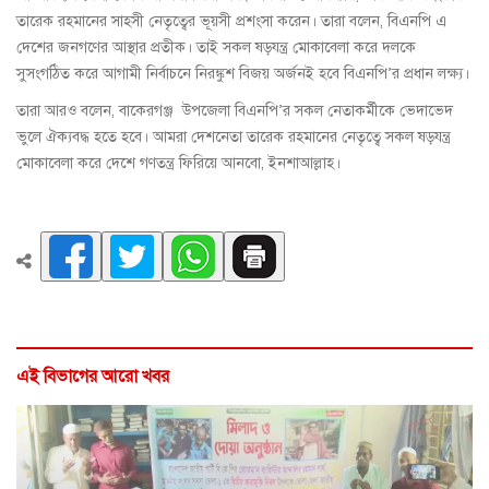
তারেক রহমানের সাহসী নেতৃত্বের ভূয়সী প্রশংসা করেন। তারা বলেন, বিএনপি এ
দেশের জনগণের আস্থার প্রতীক। তাই সকল ষড়যন্ত্র মোকাবেলা করে দলকে
সুসংগঠিত করে আগামী নির্বাচনে নিরঙ্কুশ বিজয় অর্জনই হবে বিএনপি’র প্রধান লক্ষ্য।
তারা আরও বলেন, বাকেরগঞ্জ উপজেলা বিএনপি’র সকল নেতাকর্মীকে ভেদাভেদ
ভুলে ঐক্যবদ্ধ হতে হবে। আমরা দেশনেতা তারেক রহমানের নেতৃত্বে সকল ষড়যন্ত্র
মোকাবেলা করে দেশে গণতন্ত্র ফিরিয়ে আনবো, ইনশাআল্লাহ।
এই বিভাগের আরো খবর