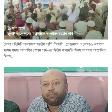
১১ ঘন্টা আগে
জুলাই আন্দোলনের মহা-নায়ক আন্দালিব রহমান পার্থ
ভোলা প্রতিনিধি:বাংলাদেশ জাতীয় পার্টি (বিজেপি) চেয়ারম্যান ও ভোলা-১ আসনের
সংসদ সদস্য আন্দালিব রহমান পার্থ-এর দ্বিতীয় কারামুক্তি দিবস উপলক্ষে আয়োজিত
মিলাদ...