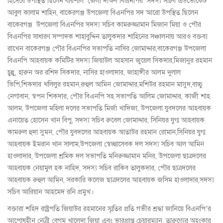
হিসেবে উপস্থিত ছিলেন বরিশাল জেলা দক্ষিণ বিএনপির সদস্য সচিব এডভোকেট
আবুল কালাম শাহিন, বাকেরগঞ্জ উপজেলা বিএনপির সদ আরো উপস্থিত ছিলেন
বাকেরগঞ্জ উপজেলা বিএনপির সদস্য সচিব কামরুজ্জামান মিজান মিয়া ও পৌর
বিএনপির সাধারণ সম্পাদক শাহাবুদ্দিন তালুকদার শাহিনের সঞ্চালনায় আরও বক্তব্য
রাখেন বাকেরগঞ্জ পৌর বিএনপির সভাপতি নাসির জোমাদ্দার,বাকেরগঞ্জ উপজেলা
বিএনপি আহবায়ক কমিটির সদস্য জিয়াউল আহসান জুয়েল সিকদার,মিজানুর রহমান
চুন্নু, হারুন অর রশিদ সিকদার, নাসির হাওলাদার, জাহাঙ্গীর আলম দুলাল
ভিপি,শিকদার খলিলুর রহমান,রুহুল আমিন জোমাদ্দার,মশিউর রহমান মাসুদ,বাচ্চু
নেগাবান, স্বপন শিকদার, পৌর বিএনপি সহ সভাপতি আলিম জোমাদ্দার, কাজী শাহ
আলম, উপজেলা মহিলা দলের সভাপতি মির্জা খাদিজা, উপজেলা যুবদলের আহবায়ক
এনায়েত হোসেন খান বিপু, সদস্য সচিব রুবেল জোমাদ্দার, সিনিয়র যুগ্ম আহবায়ক
কামরুল হুদা সুমন, পৌর যুবদলের আহবায়ক আতাউর রহমান রোমান,সিনিয়র যুগ্ম
আহবায়ক ইমরান খান সালাম,উপজেলা স্বেচ্ছাসেবক দল সদস্য সচিব আল আমিন
হাওলাদার, উপজেলা শ্রমিক দল সভাপতি মনিরুজ্জামান মনির, উপজেলা ছাত্রদলের
আহবায়ক নেয়ামুল হক নাহিদ, সদস্য সচিব রাকিব তালুকদার, পৌর ছাত্রদলের
আহবায়ক রুহুল আমিন, সরকারি কলেজ ছাত্রদলের আহবায়ক জসিম হাওলাদার,সদস্য
সচিব আরিয়ান আহমেদ রনি প্রমুখ।
বক্তারা শহিদ রাষ্ট্রপতি জিয়াউর রহমানের স্মৃতির প্রতি গভীর শ্রদ্ধা জানিয়ে বিএনপি’র
আপোষহীন নেত্রী বেগম খালেদা জিয়া এবং ভারপ্রাপ্ত চেয়ারম্যান, তারুণ্যের অহংকার