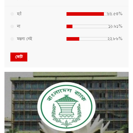
হ্যাঁ
৬৬.৫৩%
না
১০.৬১%
মন্তব্য নেই
২২.৮৬%
ভোট