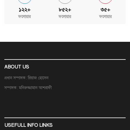
১২২+
৮৫২+
৩৫+
ফলোয়ার
ফলোয়ার
ফলোয়ার
ABOUT US
প্রধান সম্পাদক: রিয়াজ হোসেন
সম্পাদক: মনিরুজ্জামান আশরাফী
USEFULL INFO LINKS