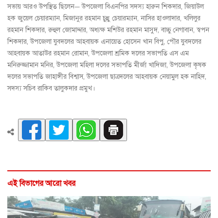
সভায় আরও উপস্থিত ছিলেন— উপজেলা বিএনপির সদস্য হারুন শিকদার, জিয়াউল
হক জুয়েল চেয়ারম্যান, মিজানুর রহমান চুন্নু চেয়ারম্যান, নাসির হাওলাদার, খলিলুর
রহমান শিকদার, রুহুল জোমাদ্দার, অধ্যক্ষ মশিউর রহমান মাসুদ, বাচ্চু নেগাবান, স্বপন
শিকদার, উপজেলা যুবদলের আহবায়ক এনায়েত হোসেন খান বিপু, পৌর যুবদলের
আহবায়ক আতাউর রহমান রোমান, উপজেলা শ্রমিক দলের সভাপতি এস এম
মনিরুজ্জামান মনির, উপজেলা মহিলা দলের সভাপতি মীর্জা খাদিজা, উপজেলা কৃষক
দলের সভাপতি জাহাঙ্গীর বিশ্বাস, উপজেলা ছাত্রদলের আহবায়ক নেয়ামুল হক নাহিদ,
সদস্য সচিব রাকিব তালুকদার প্রমুখ।
এই বিভাগের আরো খবর