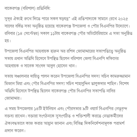
বাকেরগঞ্জ (বরিশাল) প্রতিনিধি:
সুদূর ঐক্যই রুখে দিতে পারে সকল ষড়যন্ত্র” এই প্রতিপাদ্যকে সামনে রেখে ২০২৫
সালের বর্ধিত সভা অনুষ্ঠিত হয়েছে বাকেরগঞ্জ উপজেলা ও পৌর বিএনপির উদ্যোগে।
রবিবার (১৪ সেপ্টেম্বর) সকাল ১১টায় বাকেরগঞ্জ পৌর অডিটোরিয়ামে এ সভা অনুষ্ঠিত
হয়।
উপজেলা বিএনপির আহবায়ক হারুন অর রশিদ জোমাদ্দারের সভাপতিত্বে অনুষ্ঠিত
সভায় প্রধান অতিথি হিসেবে উপস্থিত ছিলেন বরিশাল জেলা বিএনপি দক্ষিণের
আহবায়ক ও সাবেক সাংসদ আবুল হোসেন খান।
সভায় সঞ্চালনার দায়িত্ব পালন করেন উপজেলা বিএনপির সদস্য সচিব কামরুজ্জামান
মিজান মিয়া এবং পৌর বিএনপির সদস্য সচিব শাহাবুদ্দিন তালুকদার শাহিন। বিশেষ
অতিথি হিসেবে উপস্থিত ছিলেন বাকেরগঞ্জ পৌর বিএনপির সভাপতি নাসির
জোমাদ্দার।
এ সময় উপজেলার ১৪টি ইউনিয়ন এবং পৌরসভার ৯টি ওয়ার্ড বিএনপির নেতৃবৃন্দ
বক্তব্য রাখেন। বক্তারা সংগঠনকে সুসংগঠিত ও শক্তিশালী করতে নেতাকর্মীদের
ঐক্যবদ্ধভাবে কাজ করার আহ্বান জানান এবং বিভিন্ন দিকনির্দেশনামূলক পরামর্শ
প্রদান করেন।