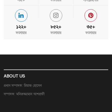
লাইক
ফলোয়ার
সাবস্ক্রাইবার
১২২+
৮৫২+
৩৫+
ফলোয়ার
ফলোয়ার
ফলোয়ার
ABOUT US
প্রধান সম্পাদক: রিয়াজ হোসেন
সম্পাদক: মনিরুজ্জামান আশরাফী