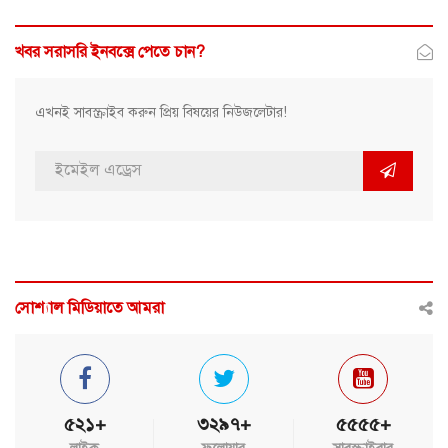
খবর সরাসরি ইনবক্সে পেতে চান?
এখনই সাবস্ক্রাইব করুন প্রিয় বিষয়ের নিউজলেটার!
সোশ্যাল মিডিয়াতে আমরা
৫২১+
৩২৯৭+
৫৫৫৫+