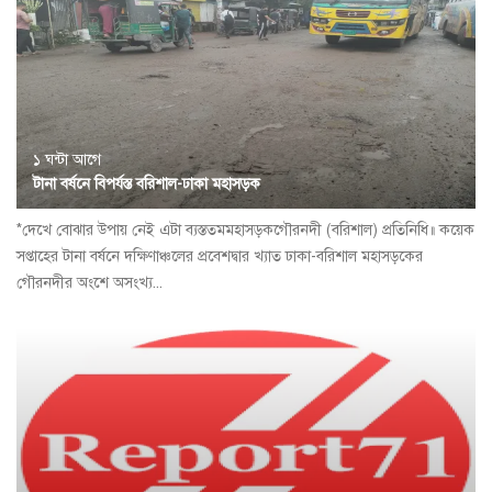
১ ঘন্টা আগে
টানা বর্ষনে বিপর্যস্ত বরিশাল-ঢাকা মহাসড়ক
*দেখে বোঝার উপায় নেই এটা ব্যস্ততমমহাসড়কগৌরনদী (বরিশাল) প্রতিনিধি॥ কয়েক
সপ্তাহের টানা বর্ষনে দক্ষিণাঞ্চলের প্রবেশদ্বার খ্যাত ঢাকা-বরিশাল মহাসড়কের
গৌরনদীর অংশে অসংখ্য...