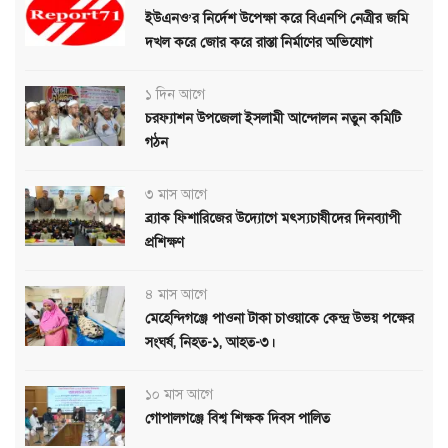
ইউএনও’র নির্দেশ উপেক্ষা করে বিএনপি নেত্রীর জমি
দখল করে জোর করে রাস্তা নির্মাণের অভিযোগ
১ দিন আগে
চরফ্যাশন উপজেলা ইসলামী আন্দোলন নতুন কমিটি
গঠন
৩ মাস আগে
ব্র্যাক ফিশারিজের উদ্যোগে মৎস্যচাষীদের দিনব্যাপী
প্রশিক্ষণ
৪ মাস আগে
মেহেন্দিগঞ্জে পাওনা টাকা চাওয়াকে কেন্দ্র উভয় পক্ষের
সংঘর্ষ, নিহত-১, আহত-৩।
১০ মাস আগে
গোপালগঞ্জে বিশ্ব শিক্ষক দিবস পালিত