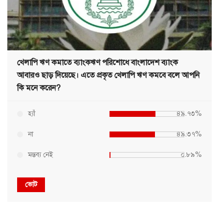
খেলাপি ঋণ কমাতে ব্যাংকঋণ পরিশোধে বাংলাদেশ ব্যাংক
আবারও ছাড় দিয়েছে। এতে প্রকৃত খেলাপি ঋণ কমবে বলে আপনি
কি মনে করেন?
হ্যাঁ
৪৯.৭৩%
না
৪৯.৩৭%
মন্তব্য নেই
০.৮৯%
ভোট