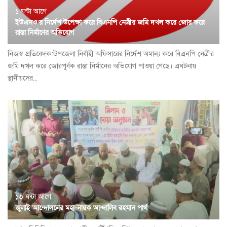
১ ঘন্টা আগে
ইউএনও’র নির্দেশ উপেক্ষা করে বিএনপি নেত্রীর জমি দখল করে জোর করে
রাস্তা নির্মাণের অভিযোগ
নিজস্ব প্রতিবেদক:উপজেলা নির্বাহী অফিসারের নির্দেশ অমান্য করে বিএনপি নেত্রীর
জমি দখল করে জোরপূর্বক রাস্তা নির্মানের অভিযোগ পাওয়া গেছে। এঘটনায়
স্থানীয়দের...
১৩ ঘন্টা আগে
জুলাই আন্দোলনের মহা-নায়ক আন্দালিব রহমান পার্থ