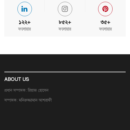
১২২+
৮৫২+
৩৫+
ফলোয়ার
ফলোয়ার
ফলোয়ার
ABOUT US
প্রধান সম্পাদক: রিয়াজ হোসেন
সম্পাদক: মনিরুজ্জামান আশরাফী