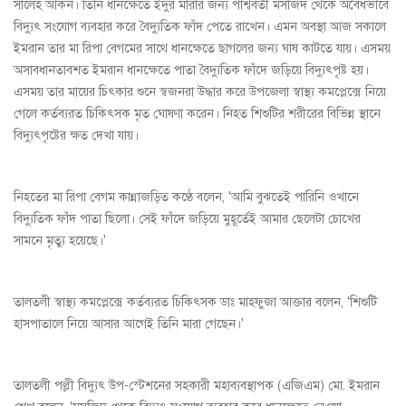
সালেহ আকন। তিনি ধানক্ষেতে ইঁদুর মারার জন্য পাশ্ববর্তী মসজিদ থেকে অবৈধভাবে
বিদ্যুৎ সংযোগ ব্যবহার করে বৈদ্যুতিক ফাঁদ পেতে রাখেন। এমন অবস্থা আজ সকালে
ইমরান তার মা রিপা বেগমের সাথে ধানক্ষেতে ছাগলের জন্য ঘাষ কাটতে যায়। এসময়
অসাবধানতাবশত ইমরান ধানক্ষেতে পাতা বৈদ্যুতিক ফাঁদে জড়িয়ে বিদ্যুৎপৃষ্ট হয়।
এসময় তার মায়ের চিৎকার শুনে স্বজনরা উদ্ধার করে উপজেলা স্বাস্থ্য কমপ্লেক্সে নিয়ে
গেলে কর্তব্যরত চিকিৎসক মৃত ঘোষণা করেন। নিহত শিশুটির শরীরের বিভিন্ন স্থানে
বিদ্যুৎপৃষ্টের ক্ষত দেখা যায়।
নিহতের মা রিপা বেগম কান্নাজড়িত কণ্ঠে বলেন, 'আমি বুঝতেই পারিনি ওখানে
বিদ্যুতিক ফাঁদ পাতা ছিলো। সেই ফাঁদে জড়িয়ে মুহূর্তেই আমার ছেলেটা চোখের
সামনে মৃত্যু হয়েছে।'
তালতলী স্বাস্থ্য কমপ্লেক্সে কর্তব্যরত চিকিৎসক ডাঃ মাহফুজা আক্তার বলেন, 'শিশুটি
হাসপাতালে নিয়ে আসার আগেই তিনি মারা গেছেন।'
তালতলী পল্লী বিদ্যুৎ উপ-স্টেশনের সহকারী মহাব্যবস্থাপক (এজিএম) মো. ইমরান