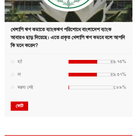
খেলাপি ঋণ কমাতে ব্যাংকঋণ পরিশোধে বাংলাদেশ ব্যাংক
আবারও ছাড় দিয়েছে। এতে প্রকৃত খেলাপি ঋণ কমবে বলে আপনি
কি মনে করেন?
হ্যাঁ
৪৯.৭৩%
না
৪৯.৩৭%
মন্তব্য নেই
০.৮৯%
ভোট