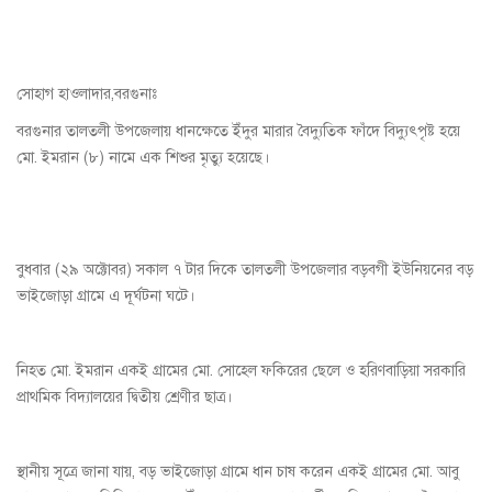
সোহাগ হাওলাদার,বরগুনাঃ
বরগুনার তালতলী উপজেলায় ধানক্ষেতে ইঁদুর মারার বৈদ্যুতিক ফাঁদে বিদ্যুৎপৃষ্ট হয়ে
মো. ইমরান (৮) নামে এক শিশুর মৃত্যু হয়েছে।
বুধবার (২৯ অক্টোবর) সকাল ৭ টার দিকে তালতলী উপজেলার বড়বগী ইউনিয়নের বড়
ভাইজোড়া গ্রামে এ দূর্ঘটনা ঘটে।
নিহত মো. ইমরান একই গ্রামের মো. সোহেল ফকিরের ছেলে ও হরিণবাড়িয়া সরকারি
প্রাথমিক বিদ্যালয়ের দ্বিতীয় শ্রেণীর ছাত্র।
স্থানীয় সূত্রে জানা যায়, বড় ভাইজোড়া গ্রামে ধান চাষ করেন একই গ্রামের মো. আবু