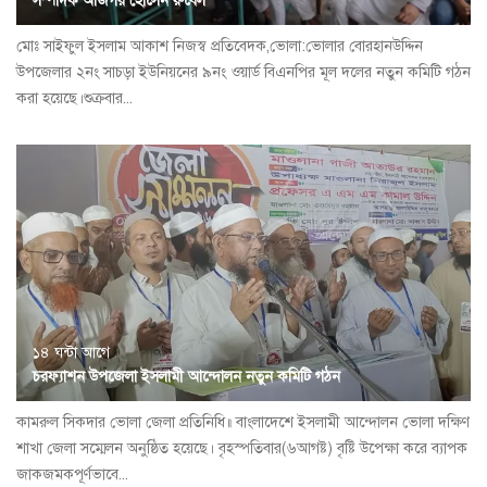
সম্পাদক আজগর হোসেন রুবেল
মোঃ সাইফুল ইসলাম আকাশ নিজস্ব প্রতিবেদক,ভোলা:ভোলার বোরহানউদ্দিন
উপজেলার ২নং সাচড়া ইউনিয়নের ৯নং ওয়ার্ড বিএনপির মূল দলের নতুন কমিটি গঠন
করা হয়েছে।শুক্রবার...
১৪ ঘন্টা আগে
চরফ্যাশন উপজেলা ইসলামী আন্দোলন নতুন কমিটি গঠন
কামরুল সিকদার ভোলা জেলা প্রতিনিধি॥ বাংলাদেশে ইসলামী আন্দোলন ভোলা দক্ষিণ
শাখা জেলা সম্মেলন অনুষ্ঠিত হয়েছে। বৃহস্পতিবার(৬আগষ্ট) বৃষ্টি উপেক্ষা করে ব্যাপক
জাকজমকপূর্ণভাবে...