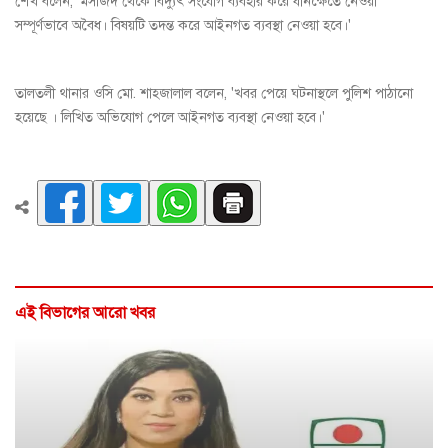
শেখ বলেন, 'মসজিদ থেকে বিদ্যুৎ সংযোগ ব্যবহার করে ধানক্ষেতে নেওয়া
সম্পূর্ণভাবে অবৈধ। বিষয়টি তদন্ত করে আইনগত ব্যবস্থা নেওয়া হবে।'
তালতলী থানার ওসি মো. শাহজালাল বলেন, 'খবর পেয়ে ঘটনাস্থলে পুলিশ পাঠানো
হয়েছে । লিখিত অভিযোগ পেলে আইনগত ব্যবস্থা নেওয়া হবে।'
এই বিভাগের আরো খবর