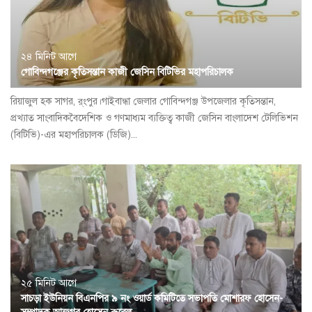
২৪ মিনিট আগে
গোবিন্দগঞ্জের কৃতিসন্তান কাজী জেসিন বিটিভির মহাপরিচালক
রিয়াজুল হক সাগর, র্ংপুর।গাইবান্ধা জেলার গোবিন্দগঞ্জ উপজেলার কৃতিসন্তান,
প্রখ্যাত সাংবাদিকবৈদেশিক ও গণমাধ্যম ব্যক্তিত্ব কাজী জেসিন বাংলাদেশ টেলিভিশন
(বিটিভি)-এর মহাপরিচালক (ডিজি)...
২৫ মিনিট আগে
সাচড়া ইউনিয়ন বিএনপির ৯ নং ওয়ার্ড কমিটিতে সভাপতি মোশারফ হোসেন-