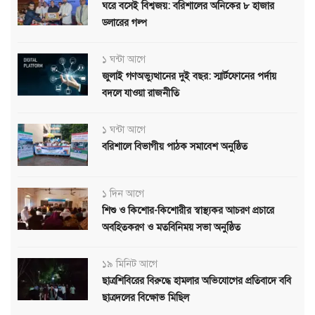
ঘরে বসেই বিশ্বজয়: বরিশালের অনিকের ৮ হাজার
ডলারের গল্প
১ ঘন্টা আগে
জুলাই গণঅভ্যুত্থানের দুই বছর: স্মার্টফোনের পর্দায়
বদলে যাওয়া রাজনীতি
১ ঘন্টা আগে
বরিশালে বিভাগীয় পাঠক সমাবেশ অনুষ্ঠিত
১ দিন আগে
শিশু ও কিশোর-কিশোরীর স্বাস্থ্যকর আচরণ প্রচারে
অবহিতকরণ ও মতবিনিময় সভা অনুষ্ঠিত
১৯ মিনিট আগে
ছাত্রশিবিরের বিরুদ্ধে হামলার অভিযোগের প্রতিবাদে ববি
ছাত্রদলের বিক্ষোভ মিছিল