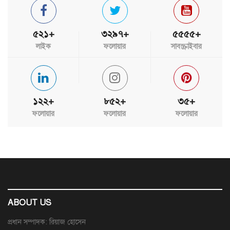
৫২১+
৩২৯৭+
৫৫৫৫+
লাইক
ফলোয়ার
সাবস্ক্রাইবার
১২২+
৮৫২+
৩৫+
ফলোয়ার
ফলোয়ার
ফলোয়ার
ABOUT US
প্রধান সম্পাদক: রিয়াজ হোসেন