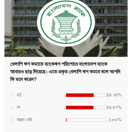
খেলাপি ঋণ কমাতে ব্যাংকঋণ পরিশোধে বাংলাদেশ ব্যাংক
আবারও ছাড় দিয়েছে। এতে প্রকৃত খেলাপি ঋণ কমবে বলে আপনি
কি মনে করেন?
হ্যাঁ
৪৯.৭৩%
না
৪৯.৩৭%
মন্তব্য নেই
০.৮৯%