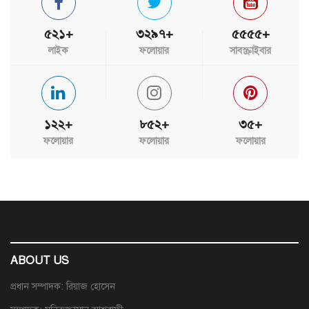
৫২১+
৩২৯৭+
৫৫৫৫+
লাইক
ফলোয়ার
সাবস্ক্রাইবার
১২২+
৮৫২+
৩৫+
ফলোয়ার
ফলোয়ার
ফলোয়ার
ABOUT US
প্রধান সম্পাদক: রিয়াজ হোসেন