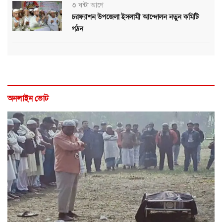
৩ ঘন্টা আগে
চরফ্যাশন উপজেলা ইসলামী আন্দোলন নতুন কমিটি
গঠন
অনলাইন ভোট