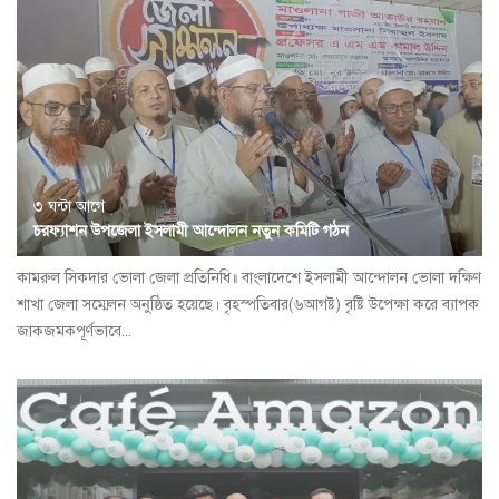
৩ ঘন্টা আগে
চরফ্যাশন উপজেলা ইসলামী আন্দোলন নতুন কমিটি গঠন
কামরুল সিকদার ভোলা জেলা প্রতিনিধি॥ বাংলাদেশে ইসলামী আন্দোলন ভোলা দক্ষিণ
শাখা জেলা সম্মেলন অনুষ্ঠিত হয়েছে। বৃহস্পতিবার(৬আগষ্ট) বৃষ্টি উপেক্ষা করে ব্যাপক
জাকজমকপূর্ণভাবে...