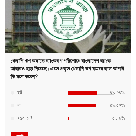
খেলাপি ঋণ কমাতে ব্যাংকঋণ পরিশোধে বাংলাদেশ ব্যাংক
আবারও ছাড় দিয়েছে। এতে প্রকৃত খেলাপি ঋণ কমবে বলে আপনি
কি মনে করেন?
হ্যাঁ
৪৯.৭৩%
না
৪৯.৩৭%
মন্তব্য নেই
০.৮৯%