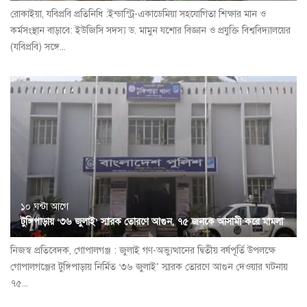
রোকাইয়া, যবিপ্রবি প্রতিনিধি :ইন্ডাস্ট্রি-একাডেমিয়া সহযোগিতা শিক্ষার মান ও
কর্মসংস্থান বাড়াবে: ইউজিসি সদস্য ড. মামুন যশোর বিজ্ঞান ও প্রযুক্তি বিশ্ববিদ্যালয়ের
(যবিপ্রবি) সঙ্গে...
১০ ঘন্টা আগে
টুঙ্গিপাড়ায় ‘৩৬ জুলাই’ স্মারক তোরণে আগুন, ৭৫ জনকে আসামী করে মামলা
নিজস্ব প্রতিবেদক, গোপালগঞ্জ : জুলাই গণ-অভ্যুত্থানের দ্বিতীয় বর্ষপূর্তি উপলক্ষে
গোপালগঞ্জের টুঙ্গিপাড়ায় নির্মিত ‘৩৬ জুলাই’ স্মারক তোরণে আগুন দেওয়ার ঘটনায়
৭৫...