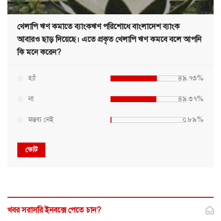
খেলাপি ঋণ কমাতে ব্যাংকঋণ পরিশোধে বাংলাদেশ ব্যাংক
আবারও ছাড় দিয়েছে। এতে প্রকৃত খেলাপি ঋণ কমবে বলে আপনি
কি মনে করেন?
হ্যাঁ
৪৯.৭৩%
না
৪৯.৩৭%
মন্তব্য নেই
০.৮৯%
ভোট
খবর সরাসরি ইনবক্সে পেতে চান?