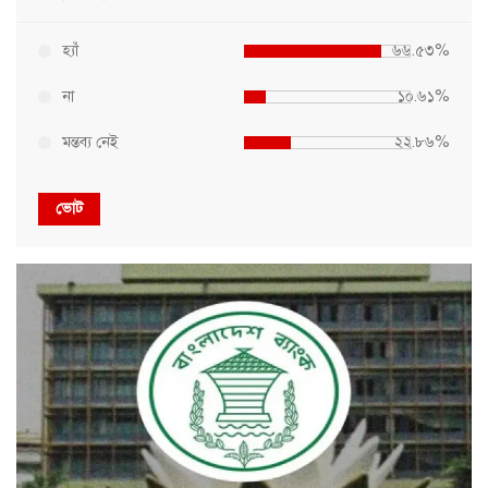
হ্যাঁ
৬৬.৫৩%
না
১০.৬১%
মন্তব্য নেই
২২.৮৬%
ভোট