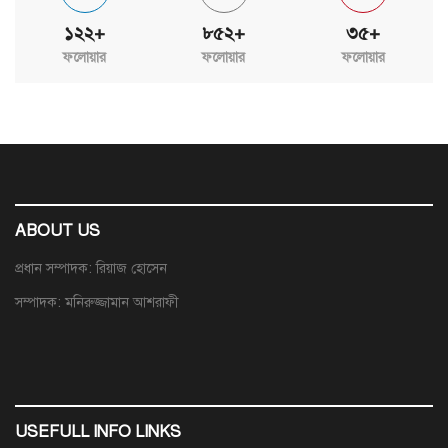
১২২+
৮৫২+
৩৫+
ফলোয়ার
ফলোয়ার
ফলোয়ার
ABOUT US
প্রধান সম্পাদক: রিয়াজ হোসেন
সম্পাদক: মনিরুজ্জামান আশরাফী
USEFULL INFO LINKS