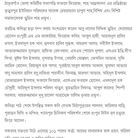
ঠাকুরগাঁও জেলা কমিটির সভাপতি ফজলে ফিরোজ, শাহ আম্রকানন এর প্রতিষ্ঠাতা
কুতুবপুর ইউনিয়ন পরিষদের সাবেক চেয়ারম্যান চাপু্ল শাহ,বিশিষ এবং বিশিষ্ট
সমাজসেবক তুহিন শাহ প্রমুখ।
স্বরচিত কবিতা ছড়া গল্প বলায় অংশগ্রহণ করেন আবু নাসের সিদ্দিক তুহিন, দেলোয়ার
হোসেন রংপুরী,এম এম জাকারিয়া, ফিরোজ কবির, আব্দুল হাদী, আহসানুল হাবিব
মন্ডল, ইমদাদুল হক খান, হুসবান হাবিব লুব্ধক, খায়রুল আলম, নবীউল ইসলাম,
আক্তারুজ্জামান সুলতান, হাফিজ রেদওয়ান, এসএম শোয়েব দুলাল, এসএম ইতি,দীপ
শিখা, মুঈদ উল ইসলাম, নুশরাত উপমা, খেয়ালি মোস্তফা, জেসমিন আক্তার, সুফি
জাহিদ হোসেন, রিয়াজুল হক সাগর, সুরাইয়া,আবুল কালাম আজাদ, মুসাফা আক্তার
বাণু,আহসান হাবিব রবু,নাজিরা পারভীন, জিমান্ত, মারুফা আক্তার, অহিদুল ইসলাম,
মোজাহারুল ইসলাম, ফজলে ফিরোজ, একেএম ফরহাদ হোসেন, এমদাদুল হক
চৌধুরী, আরিফুল ইসলাম শরিফা খাতুন, মুমতাহিন সিফাত, আব্দুল কাদের, শিল্পী
সরকার, খায়রুজ্জামান দুদু,রাসেল আহাম্মেদ ডালিম কুমার প্রমুখ।
কবিতা পাঠ শেষে উপস্থিত সকল কবি লেখক মিঠাপুকুরের শালবন, জমিদার বাড়ি,
পুরাতন দিঘি ও মন্দির, শ্যামপুর চিনিকল পরিদর্শন শেষে রংপুর টাউন হল চত্বরে
ফিরে আসেন।
সকলের বক্তব্যে উঠে এসেছে ১০১ পদের ভর্তা, আমের নানারকম স্বাদ গ্রহন, কাঁঠাল