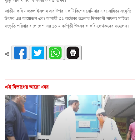
মুড়ি, আম খাওয়া ও কবির কবিতা ভ্রমণ।
জাতীয় কবি নজরুল ইসলাম এর উপর একটি বিশেষ সেমিনার এবং সাহিত্য সংস্কৃতি
উৎসব এর আয়োজন এবং আগামী ৩১ অক্টোবর শুক্রবার দিনব্যাপী সাফল্য সাহিত্য
সংস্কৃতি পরিবার বাংলাদেশ এর ১০ ম বর্ষপূর্তী উৎসব ও কবি-লেখকদের সম্মেলন।
এই বিভাগের আরো খবর