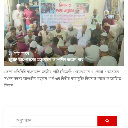
১৮ ঘন্টা আগে
জুলাই আন্দোলনের মহা-নায়ক আন্দালিব রহমান পার্থ
ভোলা প্রতিনিধি:বাংলাদেশ জাতীয় পার্টি (বিজেপি) চেয়ারম্যান ও ভোলা-১ আসনের
সংসদ সদস্য আন্দালিব রহমান পার্থ-এর দ্বিতীয় কারামুক্তি দিবস উপলক্ষে আয়োজিত
মিলাদ...