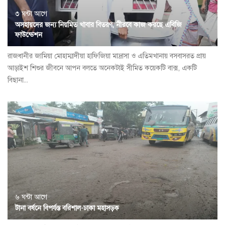
৩ ঘন্টা আগে
অসহায়দের জন্য নিয়মিত খাবার বিতরণ, নীরবে কাজ করছে এবিজি
ফাউন্ডেশন
রাজধানীর জামিয়া মোহাম্মাদীয়া হাফিজিয়া মাদ্রাসা ও এতিমখানায় বসবাসরত প্রায়
আড়াইশ শিশুর জীবনে আপন বলতে অনেকটাই সীমিত কয়েকটি বাক্স, একটি
বিছানা...
৬ ঘন্টা আগে
টানা বর্ষনে বিপর্যস্ত বরিশাল-ঢাকা মহাসড়ক