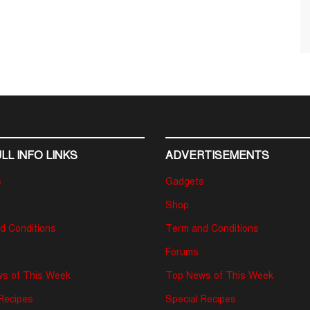
LL INFO LINKS
ADVERTISEMENTS
s
Gadgets
Shop
d Conditions
Term and Conditions
Forums
s of This Week
Top News of This Week
 Recipes
Special Recipes