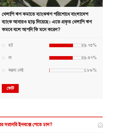
খেলাপি ঋণ কমাতে ব্যাংকঋণ পরিশোধে বাংলাদেশ
ব্যাংক আবারও ছাড় দিয়েছে। এতে প্রকৃত খেলাপি ঋণ
কমবে বলে আপনি কি মনে করেন?
হ্যাঁ
৪৯.৭৩%
না
৪৯.৩৭%
মন্তব্য নেই
০.৮৯%
ভোট
র সরাসরি ইনবক্সে পেতে চান?