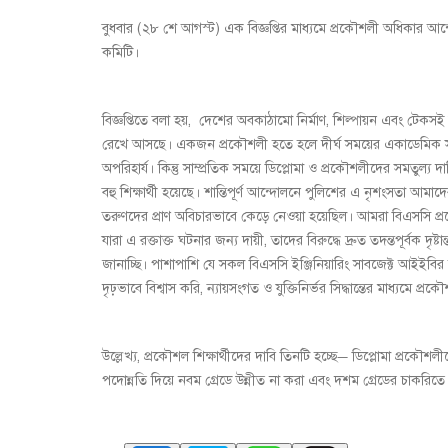
বুধবার (২৮ শে আগস্ট) এক বিজ্ঞপ্তির মাধ্যমে প্রকৌশলী অধিকার আন্
কমিটি।
বিজ্ঞপ্তিতে বলা হয়, দেশের অবকাঠামো নির্মাণ, শিল্পায়ন এবং টেকসই 
রেখে আসছে। একজন প্রকৌশলী হতে হলে দীর্ঘ সময়ের একাডেমিক সাধন
অপরিহার্য। কিন্তু সাম্প্রতিক সময়ে ডিপ্লোমা ও প্রকৌশলীদের সমতুল্য
বহু শিক্ষার্থী হয়েছে। শান্তিপূর্ণ আন্দোলনে পুলিশের এ নৃশংসতা আমাদ
তরুণদের প্রাণ অবিচারভাবে কেড়ে নেওয়া হয়েছিল। আমরা বিএসসি প্রকৌ
যারা এ রক্তাক্ত ঘটনার জন্য দায়ী, তাদের বিরুদ্ধে দ্রুত তদন্তপূর্বক দৃষ্
জানাচ্ছি। পাশাপাশি যে সকল বিএসসি ইঞ্জিনিয়ারিং সাবজেক্ট আইইবির অ
দৃঢ়ভাবে বিশ্বাস করি, ন্যায়সংগত ও যুক্তিনির্ভর সিদ্ধান্তের মাধ্যমে 
উল্লেখ্য, প্রকৌশল শিক্ষার্থীদের দাবি তিনটি হচ্ছে— ডিপ্লোমা প্রক
পদোন্নতি দিয়ে নবম গ্রেডে উন্নীত না করা এবং দশম গ্রেডের চাকরিতে 