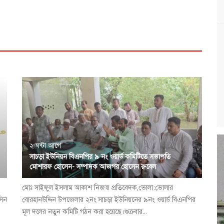
২ ঘন্টা আগে
সাচড়া ইউনিয়ন বিএনপির ৯ নং ওয়ার্ড কমিটিতে সভাপতি
মোশারফ হোসেন- সম্পাদক আজগর হোসেন রুবেল
মোঃ সাইফুল ইসলাম আকাশ নিজস্ব প্রতিবেদক,ভোলা:ভোলার
সিন
বোরহানউদ্দিন উপজেলার ২নং সাচড়া ইউনিয়নের ৯নং ওয়ার্ড বিএনপির
মূল দলের নতুন কমিটি গঠন করা হয়েছে।শুক্রবার...