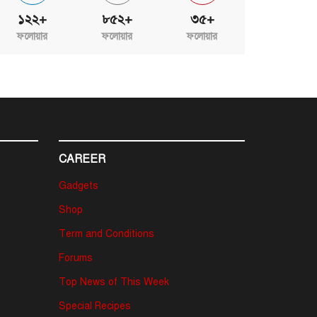
১২২+
৮৫২+
৩৫+
ফলোয়ার
ফলোয়ার
ফলোয়ার
CAREER
Gadgets
Shop
Term and Conditions
Forums
Top News of This Week
Special Recipes