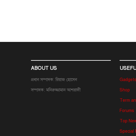
ABOUT US
USEFU
প্রধান সম্পাদক: রিয়াজ হোসেন
Gadget
সম্পাদক: মনিরুজ্জামান আশরাফী
Shop
Term an
Forums
Top New
Special