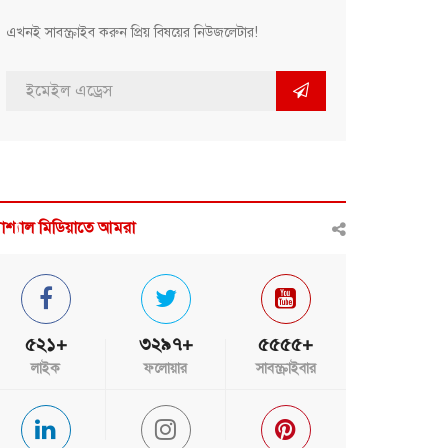
এখনই সাবস্ক্রাইব করুন প্রিয় বিষয়ের নিউজলেটার!
োশ্যাল মিডিয়াতে আমরা
৫২১+
৩২৯৭+
৫৫৫৫+
লাইক
ফলোয়ার
সাবস্ক্রাইবার