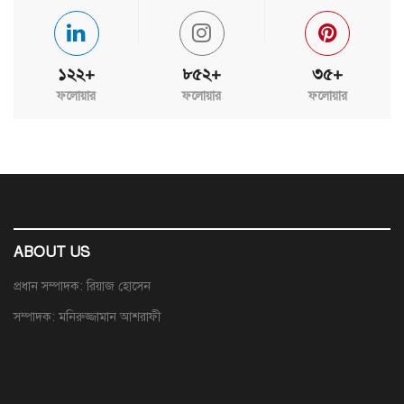
১২২+
৮৫২+
৩৫+
ফলোয়ার
ফলোয়ার
ফলোয়ার
ABOUT US
প্রধান সম্পাদক: রিয়াজ হোসেন
সম্পাদক: মনিরুজ্জামান আশরাফী