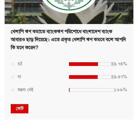
খেলাপি ঋণ কমাতে ব্যাংকঋণ পরিশোধে বাংলাদেশ ব্যাংক
আবারও ছাড় দিয়েছে। এতে প্রকৃত খেলাপি ঋণ কমবে বলে আপনি
কি মনে করেন?
হ্যাঁ
৪৯.৭৩%
না
৪৯.৩৭%
মন্তব্য নেই
০.৮৯%
ভোট