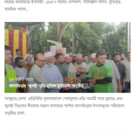
ধরেছে জামায়াতে ইসলামী। ১৯৪৭ সালের দেশভাগ, পাকিস্তানি শাসন, মুক্তিযুদ্ধ,
সামরিক শাসন,...
৫৯ মিনিট আগে
বাগআঁচড়ায় ‘জুলাই স্মৃতি ফুটবল টুর্নামেন্ট’ অনুষ্ঠিত
আব্দুল্লাহ,জেলা প্রতিনিধিঃ যুবসমাজকে খেলাধুলার প্রতি আগ্রহী করে তুলতে এবং
জুলাই বিপ্লবের বীরদের স্মরণে যশোরের শার্শার বাগআঁচড়ায় উৎসবমুখর পরিবেশে
অনুষ্ঠিত হলো...