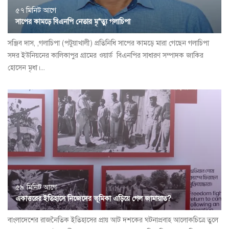
৫৭ মিনিট আগে
সাপের কামড়ে বিএনপি নেতার মৃ*ত্যু গলাচিপা
সঞ্জিব দাস, ,গলাচিপা (পটুয়াখালী) প্রতিনিধি সাপের কামড়ে মারা গেছেন গলাচিপা
সদর ইউনিয়নের কালিকাপুর গ্রামের ওয়ার্ড বিএনপির সাধারণ সম্পাদক জাকির
হোসেন মৃধা।...
৫৯ মিনিট আগে
একাত্তরের ইতিহাসে নিজেদের ভূমিকা এড়িয়ে গেল জামায়াত?
বাংলাদেশের রাজনৈতিক ইতিহাসের প্রায় আট দশকের ঘটনাপ্রবাহ আলোকচিত্রে তুলে